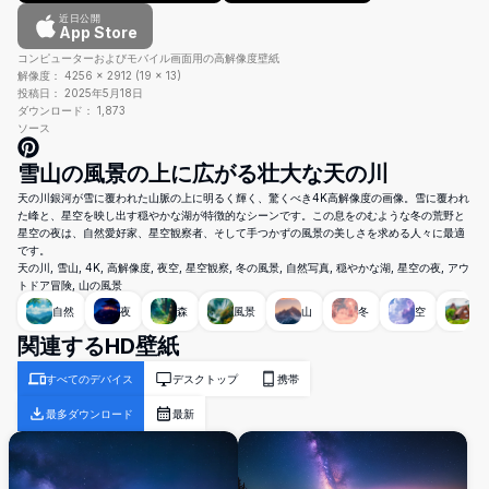
近日公開
App Store
コンピューターおよびモバイル画面用の高解像度壁紙
解像度：
4256
×
2912
(
19
×
13
)
投稿日：
2025年5月18日
ダウンロード：
1,873
ソース
雪山の風景の上に広がる壮大な天の川
天の川銀河が雪に覆われた山脈の上に明るく輝く、驚くべき4K高解像度の画像。雪に覆われ
た峰と、星空を映し出す穏やかな湖が特徴的なシーンです。この息をのむような冬の荒野と
星空の夜は、自然愛好家、星空観察者、そして手つかずの風景の美しさを求める人々に最適
です。
天の川, 雪山, 4K, 高解像度, 夜空, 星空観察, 冬の風景, 自然写真, 穏やかな湖, 星空の夜, アウ
トドア冒険, 山の風景
自然
夜
森
風景
山
冬
空
村
関連するHD壁紙
すべてのデバイス
デスクトップ
携帯
最多ダウンロード
最新