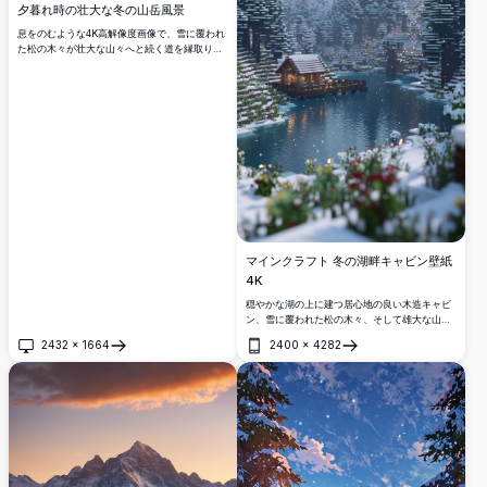
夕暮れ時の壮大な冬の山岳風景
息をのむような4K高解像度画像で、雪に覆われ
た松の木々が壮大な山々へと続く道を縁取り、
穏やかな冬の風景を捉えています。静かな夕暮
れ時に空は柔らかなピンクと紫の色合いで輝
き、魔法のような平和なシーンを作り出しま
す。自然愛好家に最適なこの見事な写真は、
山々の冬の美しさを示し、壁アート、デスクト
ップ壁紙、または旅行のインスピレーションに
理想的です。
マインクラフト 冬の湖畔キャビン壁紙
4K
穏やかな湖の上に建つ居心地の良い木造キャビ
ン、雪に覆われた松の木々、そして雄大な山々
に囲まれた、息をのむようなマインクラフトの
2432
×
1664
2400
×
4282
冬の風景を4K解像度で表現しました。
開く
開く