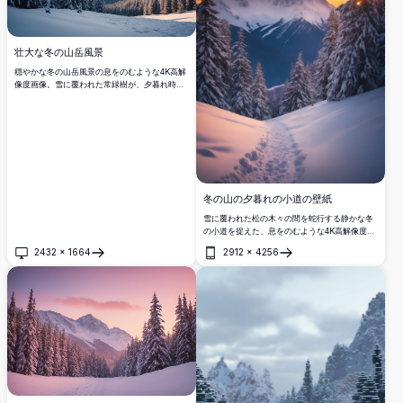
壮大な冬の山岳風景
穏やかな冬の山岳風景の息をのむような4K高解
像度画像。雪に覆われた常緑樹が、夕暮れ時の
劇的な空の下、柔らかな黄金色の雲とともにそ
びえ立つ険しい峰へと続く、原始的な雪の谷を
縁取ります。自然愛好家に最適なこの見事なシ
ーンは、冬の荒野の静かな美しさを捉えてお
り、壁アート、背景、または旅行のインスピレ
ーションに理想的です。
冬の山の夕暮れの小道の壁紙
雪に覆われた松の木々の間を蛇行する静かな冬
の小道を捉えた、息をのむような4K高解像度の
壁紙で、夕暮れ時の雄大な山々へと続いていま
2432
×
1664
2912
×
4256
す。空はオレンジとピンクの鮮やかな色合いで
開く
開く
輝き、氷の風景に暖かい光を投げかけます。自
然愛好家に最適なこの見事な画像は、雪山の逃
避行の静けさをデスクトップや携帯電話の画面
にもたらし、穏やかで絵のように美しい背景に
理想的です。