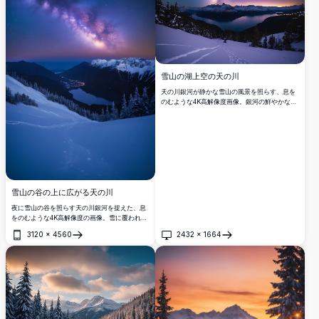
雪山の湖上空の天の川
天の川銀河が静かな雪山の風景を照らす、息を
のむような4K高解像度画像。銀河の鮮やかな紫
とピンクの色調は、雪に覆われた峰とその下の
穏やかな湖と美しく対比し、星空を反射しま
す。雪に覆われた木々と前景の新鮮な足跡がこ
の見事な夜景に奥行きを加え、自然や天体写真
の愛好家が求める感動的なビジュアルに最適で
す。
雪山の谷の上に広がる天の川
夜に雪山の谷を照らす天の川銀河を捉えた、息
をのむような4K高解像度の画像。雪に覆われた
峰と常緑樹が、静かな湖とその下に佇む小さな
3120
×
4560
2432
×
1664
村を囲み、星空の下で柔らかく輝いています。
開く
開く
自然愛好家、天体写真愛好家、そして壁アート
やデジタルコレクションのための見事な風景を
求める人に最適です。