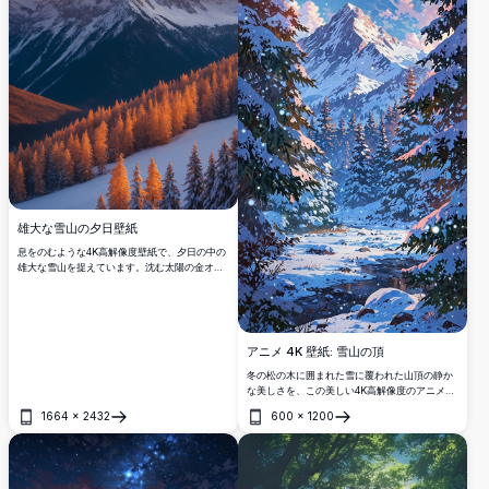
雄大な雪山の夕日壁紙
息をのむような4K高解像度壁紙で、夕日の中の
雄大な雪山を捉えています。沈む太陽の金オレ
ンジ色の輝きが険しい峰を照らし、雪に覆われ
た斜面と下の常緑樹の森に暖かい色調を投げか
けます。自然愛好家に最適なこの見事な風景画
像は、山の穏やかな美しさをデスクトップやモ
バイル画面に届け、あらゆるデバイスに平和で
アニメ 4K 壁紙: 雪山の頂
インスピレーションを与える背景を提供しま
す。
冬の松の木に囲まれた雪に覆われた山頂の静か
な美しさを、この美しい4K高解像度のアニメ壁
紙で体験してください。自然の静けさとアニメ
1664
×
2432
600
×
1200
アートの魅力を愛する人に最適です。
開く
開く