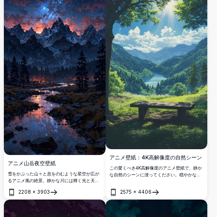
アニメ壁紙：4K高解像度の自然シーン
アニメ山岳夜空壁紙
この驚くべき4K高解像度のアニメ壁紙で、静か
雪をかぶった山々と息をのむような星空が広が
な自然のシーンに浸ってください。穏やかな湖
るアニメ風の絶景。静かな川には輝く光と天の
が緑豊かな山々の間にあり、そびえ立つ木々と
川が映り、暗い松林と鮮やかな宇宙の雲に囲ま
黄金の光を放つ輝く太陽に囲まれています。木
2208
×
3903
2575
×
4406
れています。
製のベンチが、平和な瞑想を誘い、鮮やかな色
開く
開く
彩と詳細なアートをブレンドしています。その
息が止まるほどの高品質なビジュアルで、デス
クトップやモバイルの画面を向上させるのに最