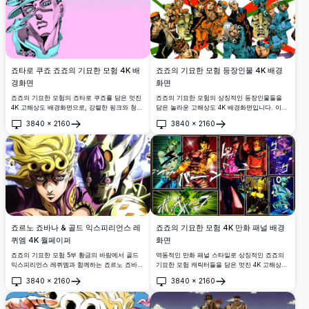
죠타로 쿠죠 죠죠의 기묘한 모험 4K 배
죠죠의 기묘한 모험 등장인물 4K 배경
경화면
화면
죠죠의 기묘한 모험의 죠타로 쿠죠를 담은 멋진
죠죠의 기묘한 모험의 상징적인 등장인물들을
4K 고해상도 배경화면으로, 강렬한 핑크와 청록
담은 놀라운 고해상도 4K 배경화면입니다. 이탈
색 색상 팔레트로 렌더링되었습니다. 부드러운
리아 국기에서 영감을 받은 강렬한 빨강, 하양,
3840
×
2160
3840
×
2160
그라데이션 배경에 세밀한 선화가 돋보이는 상
초록 배경 앞에서 역동적인 포즈를 취한 캐릭터
열기
열기
징적인 애니메이션 아트 스타일.
들이 시리즈 특유의 독특한 아트 스타일을 선보
입니다.
죠르노 죠바나 & 골드 익스피리언스 레
죠죠의 기묘한 모험 4K 만화 패널 배경
퀴엠 4K 월페이퍼
화면
죠죠의 기묘한 모험 5부 황금의 바람에서 골드
역동적인 만화 패널 스타일로 상징적인 죠죠의
익스피리언스 레퀴엠과 함께하는 죠르노 죠바나
기묘한 모험 캐릭터들을 담은 멋진 4K 고해상도
를 담은 멋진 4K 월페이퍼. 생동감 넘치는 색감
배경화면입니다. 생생한 색감과 강렬한 일본어
3840
×
2160
3840
×
2160
과 역동적인 구도의 고해상도 애니메이션 아트.
효과음과 함께 다양한 스토리 아크의 여러 주인
열기
열기
공들을 선보입니다.