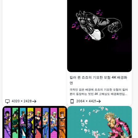
를 취하며, 클래식 만화 아트 스타일로 그의 근
육질 체형을 선보입니다.
킬러 퀸 죠죠의 기묘한 모험 4K 배경화
면
극적인 검은 배경에 죠죠의 기묘한 모험의 킬러
퀸이 등장하는 멋진 4K 고해상도 배경화면입니
다. 스탠드는 생동감 있는 보라색 일본어 의성어
4320
×
2428
2064
×
4421
한자와 함께 세련된 모노크롬 스타일로 표현되
열기
열기
었습니다.