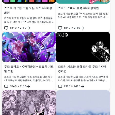
죠죠의 기묘한 모험 모든 죠죠 4K 배경
죠르노 죠바나 벚꽃 4K 배경화면
화면
죠죠의 기묘한 모험 5부의 죠르노 죠바나를 담은
멋진 4K 배경화면으로, 그의 상징적인 핑크 수트
죠죠의 기묘한 모험의 여덟 명의 죠죠 주인공들
를 입고 선명한 청록색 배경 위에 흩날리는 벚꽃
을 모두 담은 멋진 4K 고해상도 배경화면으로,
꽃잎에 둘러싸여 있습니다.
각 캐릭터가 강렬한 색상의 패널에 굵직한 애니
3840
×
2160
3840
×
2160
메이션 아트 스타일과 상징적인 포즈로 표현되
열기
열기
어 있습니다.
죠죠의 기묘한 모험 죠타로 쿠죠 4K 배
쿠죠 죠타로 4K 배경화면 – 죠죠의 기묘
경화면
한 모험
죠죠의 기묘한 모험 파트 3 스타더스트 크루세이
죠죠의 기묘한 모험의 쿠죠 죠타로를 담은 멋진
더스의 죠타로 쿠죠를 담은 놀라운 4K 고해상도
4K 고해상도 배경화면으로, 역동적인 보라색 에
흑백 배경화면입니다. 강렬한 대비의 대담한 미
너지, 체인, 그리고 소용돌이치는 추상적인 효과
3840
×
2160
4320
×
2428
니멀리스트 디자인으로 상징적인 주인공의 강력
로 둘러싸인 강렬한 펀치 포즈가 특징입니다.
열기
열기
한 포즈를 선보입니다.