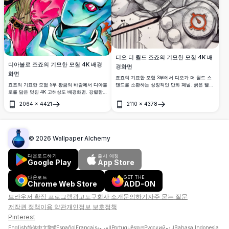
디오 더 월드 죠죠의 기묘한 모험 4K 배
디아볼로 죠죠의 기묘한 모험 4K 배경
경화면
화면
죠죠의 기묘한 모험 3부에서 디오가 더 월드 스
죠죠의 기묘한 모험 5부 황금의 바람에서 디아볼
탠드를 소환하는 상징적인 만화 패널. 굵은 빨간
로를 담은 멋진 4K 고해상도 배경화면. 강렬한
색과 검은색 톤, 역동적인 액션 라인, 전설적인
핑크 톤, 킹 크림슨 스탠드와 함께한 역동적인
'자 워루도' 한자 텍스트가 담긴 고해상도 4K 배
2064
×
4421
2110
×
4378
구도, 선명한 파란 하늘 배경.
경화면.
열기
열기
©
2026
Wallpaper Alchemy
다운로드하기
출시 예정
Google Play
App Store
다운로드
GET THE
Chrome Web Store
ADD-ON
브라우저 확장 프로그램
광고
도구
회사 소개
문의하기
자주 묻는 질문
저작권 정책
이용 약관
개인정보 보호정책
Pinterest
English
简体中文
हिन्दी
Español
Français
العربية
Português
বাংলা
Русский
اردو
Bahasa Indonesia