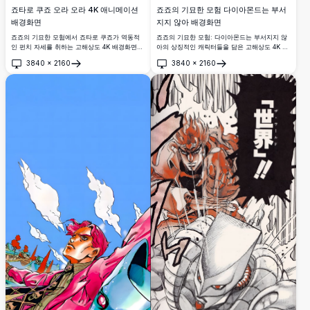
죠타로 쿠죠 오라 오라 4K 애니메이션
죠죠의 기묘한 모험 다이아몬드는 부서
배경화면
지지 않아 배경화면
죠죠의 기묘한 모험에서 죠타로 쿠죠가 역동적
죠죠의 기묘한 모험: 다이아몬드는 부서지지 않
인 펀치 자세를 취하는 고해상도 4K 배경화면으
아의 상징적인 캐릭터들을 담은 고해상도 4K 배
로, 글리치 효과와 스타일리시한 배경에 반복되
경화면. 보라색 유니폼을 입은 캐릭터들이 황금
3840
×
2160
3840
×
2160
는 'オラオラ'(오라 오라) 가타카나 텍스트가 특
저스티스 엠블럼이 있는 선명한 초록색 배경 앞
열기
열기
징입니다.
에 당당하게 서 있습니다.