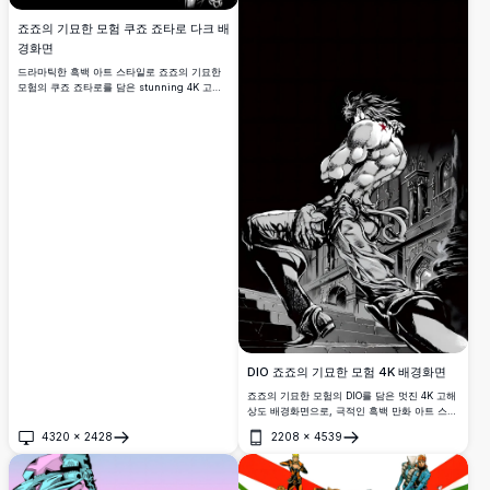
죠죠의 기묘한 모험 쿠죠 죠타로 다크 배
경화면
드라마틱한 흑백 아트 스타일로 죠죠의 기묘한
모험의 쿠죠 죠타로를 담은 stunning 4K 고해
상도 배경화면. 굵은 JOJO 로고가 정교한 만화
스타일의 디테일과 함께 미니멀한 어두운 배경
을 강조합니다.
DIO 죠죠의 기묘한 모험 4K 배경화면
죠죠의 기묘한 모험의 DIO를 담은 멋진 4K 고해
상도 배경화면으로, 극적인 흑백 만화 아트 스타
일로 어두운 고딕 배경 앞에 붉은 별 문양과 함
4320
×
2428
2208
×
4539
께 그의 근육질 모습을 선보입니다.
열기
열기