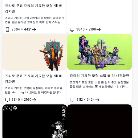
죠타로 쿠죠 죠죠의 기묘한 모험 4K 배
경화면
죠죠의 기묘한 모험 3부에서 등장하는 죠타로 쿠
죠를 담은 놀라운 고해상도 흑백 만화 스타일 배
경화면. 강렬한 잉크 아트와 극적인 대비, 상징
2064
×
4421
3840
×
2160
적인 모자, 그리고 클래식 JOJO 로고 디자인.
열기
열기
죠죠의 기묘한 모험 스틸 볼 런 배경화면
죠타로 쿠죠 죠죠의 기묘한 모험 4K 배
경화면
죠죠의 기묘한 모험 스틸 볼 런의 주요 등장인물
들을 담은 고해상도 4K 배경화면입니다. 캐릭터
죠죠의 기묘한 모험에 등장하는 죠타로 쿠죠를
들이 선명한 라임 그린 배경 앞에서 멋진 포즈를
담은 stunning 4K 고해상도 배경화면입니다.
취하고 있으며, 아라키 특유의 아이코닉한 아트
히로히코 아라키의 독특한 아트 스타일로, 장미
3840
×
2160
6112
×
3424
스타일과 정교한 스탠드 디자인을 선보입니다.
와 문장 방패, 화려한 장식들에 둘러싸여 대담하
열기
열기
게 손가락을 가리키는 포즈를 취한 상징적인 캐
릭터를 표현했습니다.