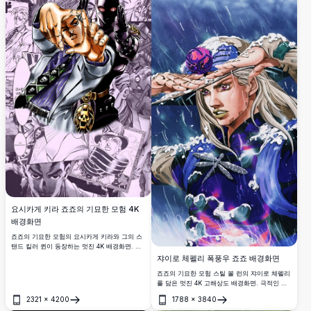
요시카게 키라 죠죠의 기묘한 모험 4K
배경화면
죠죠의 기묘한 모험의 요시카게 키라와 그의 스
탠드 킬러 퀸이 등장하는 멋진 4K 배경화면. 초
고해상도의 생동감 넘치는 채색 아트워크와 역
쟈이로 체펠리 폭풍우 죠죠 배경화면
동적인 만화 패널 콜라주 배경.
죠죠의 기묘한 모험 스틸 볼 런의 쟈이로 체펠리
를 담은 멋진 4K 고해상도 배경화면. 극적인 비,
파도, 선명한 애니메이션 아트 스타일과 시그니
2321
×
4200
1788
×
3840
처 철구 및 잠자리 브로치가 특징입니다.
열기
열기