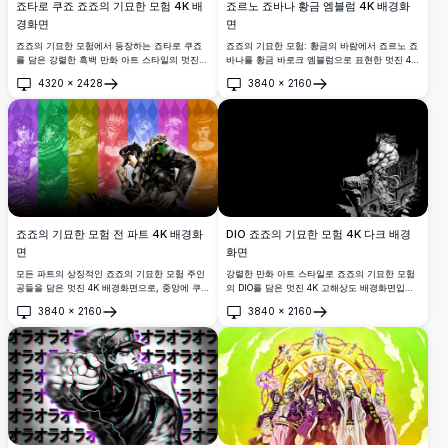
죠타로 쿠죠 죠죠의 기묘한 모험 4K 배
죠르노 죠바나 황금 엠블럼 4K 배경화
경화면
면
죠죠의 기묘한 모험에서 등장하는 죠타로 쿠죠
죠죠의 기묘한 모험: 황금의 바람에서 죠르노 죠
를 담은 강렬한 흑백 만화 아트 스타일의 멋진
바나를 황금 바로크 엠블럼으로 표현한 멋진 4K
4K 고해상도 배경화면입니다. 데스크탑 및 와이
배경화면입니다. 풍부한 빨간색과 금색 다이아
4320
×
2428
3840
×
2160
드스크린 디스플레이에 완벽합니다.
몬드 패턴 배경을 배경으로, 이 고해상도 아트워
열기
열기
크는 왕족의 위엄과 강인함을 발산합니다.
죠죠의 기묘한 모험 전 파트 4K 배경화
DIO 죠죠의 기묘한 모험 4K 다크 배경
면
화면
모든 파트의 상징적인 죠죠의 기묘한 모험 주인
강렬한 만화 아트 스타일로 죠죠의 기묘한 모험
공들을 담은 멋진 4K 배경화면으로, 중앙에 쿠죠
의 DIO를 담은 멋진 4K 고해상도 배경화면입니
죠타로가 위치하며 고해상도 애니메이션 아트
다. 근육질의 인물이 극적인 검은 배경 앞 고딕
3840
×
2160
3840
×
2160
스타일로 각 죠죠 세대를 나타내는 생동감 넘치
건축물 위에 자리하며, 인상적인 흑백 디테일로
열기
열기
는 컬러 패널로 둘러싸여 있습니다.
표현되었습니다.