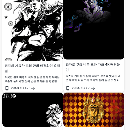
죠타로 쿠죠 네온 오라 다크 4K 배경화
죠죠의 기묘한 모험 만화 배경화면 흑백
면
별
죠죠의 기묘한 모험의 죠타로 쿠죠를 빛나는 네
깨끗한 흰색 배경에 극적인 검은 별과 반짝이는
온 블루와 퍼플 오라 효과와 함께 담은 멋진 4K
구슬에 둘러싸인 챙이 넓은 모자를 쓴 강렬한 여
다크 배경화면입니다. 초고해상도와 강렬한 애
성 캐릭터가 등장하는 4K 고해상도 죠죠의 기묘
2048
×
4428
2064
×
4421
니메이션 아트 스타일의 완벽한 AMOLED 배경
한 모험 만화 스타일 배경화면.
열기
열기
화면입니다.