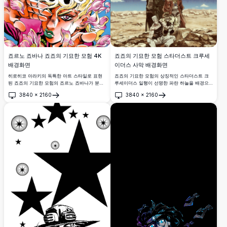
죠르노 죠바나 죠죠의 기묘한 모험 4K
죠죠의 기묘한 모험 스타더스트 크루세
배경화면
이더스 사막 배경화면
히로히코 아라키의 독특한 아트 스타일로 표현
죠죠의 기묘한 모험의 상징적인 스타더스트 크
된 죠죠의 기묘한 모험의 죠르노 죠바나가 분홍
루세이더스 일행이 선명한 파란 하늘을 배경으
색 꽃잎에 둘러싸여 상징적인 금발 머리를 뽐내
로 광활한 사막 풍경에서 극적인 포즈를 취하고
3840
×
2160
3840
×
2160
는 놀라운 4K 고해상도 배경화면.
있는 고해상도 4K 배경화면입니다.
열기
열기