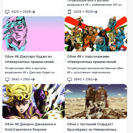
Потрясающие обои в высоком
разрешении 4K с изображением DIO из
JoJo's Bizarre Adventure в драматичном
4320
×
2428
2208
×
4539
черно-белом стиле манга-арта,
Открыть
Открыть
демонстрирующие его мускулистую
фигуру с красной звездой на тёмном
готическом фоне.
Обои 4K Джотаро Куджо из
Обои 4K с персонажами
«Невероятных приключений
«Невероятных приключений
ДжоДжо»
ДжоДжо»
Потрясающие обои в высоком
Потрясающие высококачественные обои
разрешении 4K с Джотаро Куджо из
4K с культовыми персонажами
«Невероятных приключений ДжоДжо»,
«Невероятных приключений ДжоДжо».
3840
×
2160
3840
×
2160
выполненные в яркой цветовой палитре
Герои изображены в динамичных позах
Открыть
Открыть
розового и бирюзового цветов. Культовый
на фоне итальянского флага в красно-
стиль аниме-арта с детализированными
бело-зелёных тонах, демонстрируя
линиями на плавном градиентном фоне.
уникальный художественный стиль
сериала.
Обои 4K Джорно Джованна и
Обои с пустыней Стардаст
Gold Experience Requiem
Крусейдерс из Невероятных