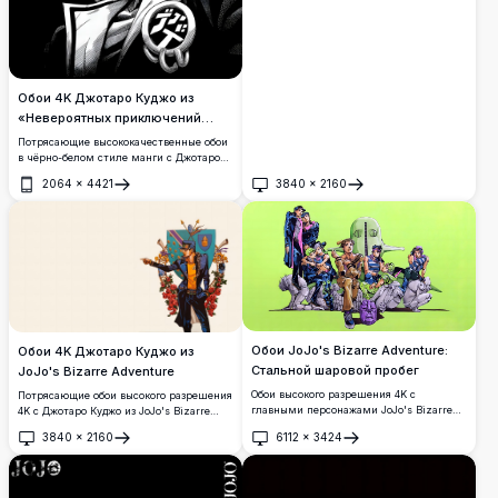
Обои 4K Джотаро Куджо из
«Невероятных приключений
ДжоДжо»
Потрясающие высококачественные обои
в чёрно-белом стиле манги с Джотаро
Куджо из третьей части «Невероятных
2064
×
4421
3840
×
2160
приключений ДжоДжо». Жирная
Открыть
Открыть
чернильная графика с драматическим
контрастом, культовая шляпа и
классический дизайн логотипа JOJO.
Обои JoJo's Bizarre Adventure:
Обои 4K Джотаро Куджо из
Стальной шаровой пробег
JoJo's Bizarre Adventure
Обои высокого разрешения 4K с
Потрясающие обои высокого разрешения
главными персонажами JoJo's Bizarre
4K с Джотаро Куджо из JoJo's Bizarre
Adventure: Стальной шаровой пробег.
Adventure. Культовый персонаж
3840
×
2160
6112
×
3424
Персонажи стильно позируют на фоне
принимает дерзкую позу с указующим
Открыть
Открыть
яркого лаймово-зелёного фона,
жестом, окружённый розами,
демонстрируя культовый
геральдическими щитами и
художественный стиль Араки с детально
изысканными украшениями в