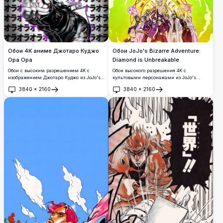
высококачественного аниме-арта.
монохромных деталях.
Обои 4K аниме Джотаро Куджо
Обои JoJo's Bizarre Adventure:
Ора Ора
Diamond is Unbreakable
Обои с высоким разрешением 4K с
Обои высокого разрешения 4K с
изображением Джотаро Куджо из JoJo's
культовыми персонажами из JoJo's
Bizarre Adventure в динамичной позе
Bizarre Adventure: Diamond is
3840
×
2160
3840
×
2160
удара с эффектами глитча и
Unbreakable. Персонажи в фиолетовой
Открыть
Открыть
повторяющимся текстом катаканы 'オラ
форме уверенно стоят на фоне яркого
オラ' (Ора Ора) на стилизованном фоне.
зелёного фона с золотой эмблемой
Справедливости.