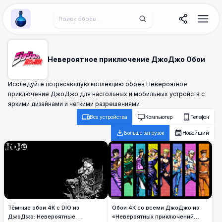
Wallpaper Alchemy
Невероятное приключение ДжоДжо Обои
Исследуйте потрясающую коллекцию обоев Невероятное
приключение ДжоДжо для настольных и мобильных устройств с
яркими дизайнами и четкими разрешениями
Все устройства
Компьютер
Телефон
Больше загрузок
Новейший
Тёмные обои 4K с DIO из
Обои 4K со всеми ДжоДжо из
ДжоДжо: Невероятные
«Невероятных приключений