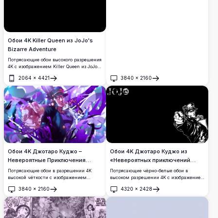
Обои 4K Killer Queen из JoJo's
Bizarre Adventure
Потрясающие обои высокого разрешения
4K с изображением Killer Queen из JoJo's
Bizarre Adventure на драматичном
2064
×
4421
3840
×
2160
чёрном фоне. Стенд выполнен в
Открыть
Открыть
стильном монохромном стиле с яркими
фиолетовыми японскими канджи
звуковых эффектов.
Обои 4K Джотаро Куджо из
Обои 4K Джотаро Куджо –
«Невероятных приключений
Невероятные Приключения
ДжоДжо»
ДжоДжо
Потрясающие чёрно-белые обои в
Потрясающие обои в разрешении 4K
высоком разрешении 4K с изображением
высокой чёткости с изображением
Джотаро Куджо из третьей части
Джотаро Куджо из Невероятных
3840
×
2160
4320
×
2428
«Невероятных приключений ДжоДжо» —
Приключений ДжоДжо, с динамической
Открыть
Открыть
«Крестоносцы Звёздной Пыли». Смелый
фиолетовой энергией, цепями и мощной
минималистичный дизайн с
ударной позой в окружении
драматичным контрастом,
закручивающихся абстрактных эффектов.