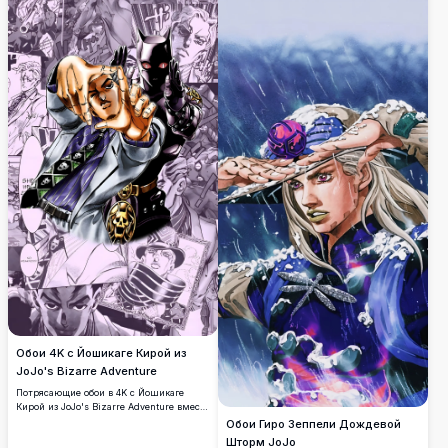
демонстрирующий культового главного
героя в мощной позе.
Обои 4K с Йошикаге Кирой из
JoJo's Bizarre Adventure
Потрясающие обои в 4K с Йошикаге
Кирой из JoJo's Bizarre Adventure вместе
с его Стэндом Killer Queen.
Обои Гиро Зеппели Дождевой
Динамический коллаж из панелей
Шторм JoJo