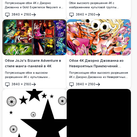
приключений ДжоДжо
Потрясающие обои 4K с Джорно
Обои высокого разрешения 4K с
Джованна и Gold Experience Requiem из
изображением культовой группы
JoJo's Bizarre Adventure Часть 5: Золотой
Стардаст Крусейдерс из Невероятных
3840
×
2160
3840
×
2160
ветер. Высококачественное аниме-арт с
приключений ДжоДжо, эффектно
Открыть
Открыть
яркими цветами и динамичной
позирующей на фоне бескрайней
композицией.
пустыни и яркого голубого неба.
Обои JoJo's Bizarre Adventure в
Обои 4K Джорно Джованна из
стиле манга-панелей в 4K
Невероятных Приключений
ДжоДжо
Потрясающие обои в высоком
Потрясающие обои высокого разрешения
разрешении 4K с культовыми
4K с Джорно Джованна из Невероятных
персонажами JoJo's Bizarre Adventure в
Приключений ДжоДжо, окружённым
3840
×
2160
3840
×
2160
динамичном стиле панелей манги.
лепестками розовых цветов с его
Открыть
Открыть
Представлены несколько главных героев
культовыми светлыми волосами и
из разных сюжетных арок с яркими
смелым художественным стилем
цветами и выразительными японскими
Хирохико Араки.
звуковыми эффектами.