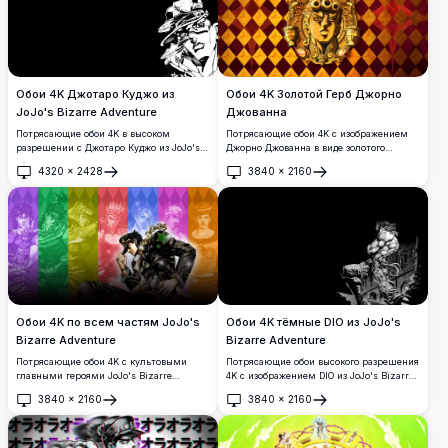
Обои 4K Джотаро Куджо из
Обои 4K Золотой Герб Джорно
JoJo's Bizarre Adventure
Джованна
Потрясающие обои 4K в высоком
Потрясающие обои 4K с изображением
разрешении с Джотаро Куджо из JoJo's
Джорно Джованна в виде золотого
Bizarre Adventure в смелом стиле
барочного герба из «Невероятных
4320
×
2428
3840
×
2160
чёрно-белой манги. Идеально подходят
приключений ДжоДжо: Золотой ветер».
Открыть
Открыть
для настольных компьютеров и
На фоне роскошного узора из красных и
широкоформатных дисплеев.
золотых ромбов это высококачественное
произведение искусства излучает
величие и силу.
Обои 4K по всем частям JoJo's
Обои 4K тёмные DIO из JoJo's
Bizarre Adventure
Bizarre Adventure
Потрясающие обои 4K с культовыми
Потрясающие обои высокого разрешения
главными героями JoJo's Bizarre
4K с изображением DIO из JoJo's Bizarre
Adventure из всех частей: в центре —
Adventure в мощном стиле манга-арта.
3840
×
2160
3840
×
2160
Джотаро Куджо, окружённый яркими
Мускулистая фигура сидит на вершине
Открыть
Открыть
цветными панелями,
готической архитектуры на фоне
символизирующими каждое поколение
драматичного чёрного фона,
ДжоДжо, выполненными в стиле
выполненная в поразительных