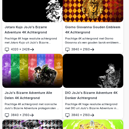
Jotaro Kujo JoJo's Bizarre
Giorno Giovanna Gouden Embleem
Adventure 4K Achtergrond
4K Achtergrond
Prachtige 4K hoge resolutie achtergrond
Prachtige 4K achtergrond met Giorno
met Jotaro Kujo uit JoJo's Bizarre
Giovanna als een gouden barok embleem
Adventure in een gedurfde zwart-wit
uit JoJo's Bizarre Adventure: Golden
4320
×
2428
3840
×
2160
manga kunststijl. Perfect voor desktop en
Wind. Tegen een rijke rood en goud
Openen
Openen
breedbeeldschermen.
diamantpatroon achtergrond straalt dit
hoge resolutie kunstwerk royaliteit en
kracht uit.
JoJo's Bizarre Adventure Alle
DIO JoJo's Bizarre Adventure 4K
Delen 4K Achtergrond
Donker Achtergrond
Prachtige 4K achtergrond met iconische
Prachtige 4K hoge resolutie achtergrond
JoJo's Bizarre Adventure protagonisten uit
met DIO uit JoJo's Bizarre Adventure in
alle delen, met Jotaro Kujo in het midden,
een krachtige manga-kunststijl. De
3840
×
2160
3840
×
2160
omringd door levendige gekleurde
gespierde figuur zit bovenop gotische
Openen
Openen
panelen die elke JoJo-generatie
architectuur tegen een dramatische zwarte
vertegenwoordigen in hoogresolutie
achtergrond, weergegeven in opvallend
anime-kunststijl.
monochroom detail.