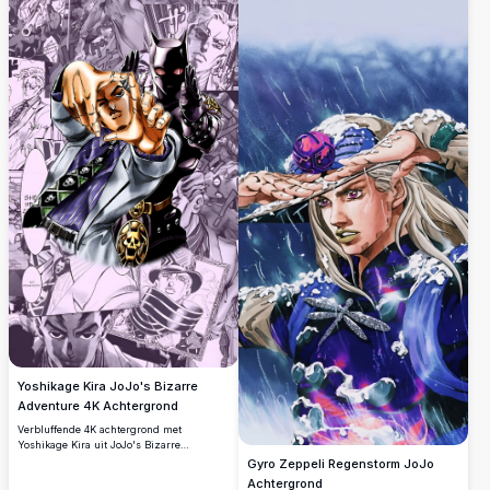
Yoshikage Kira JoJo's Bizarre
Adventure 4K Achtergrond
Verbluffende 4K achtergrond met
Yoshikage Kira uit JoJo's Bizarre
Adventure samen met zijn Stand Killer
Gyro Zeppeli Regenstorm JoJo
Queen. Dynamische manga paneel collage
Achtergrond