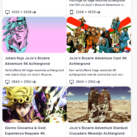
Prachtige 4K hoge-resolutie achtergrond
met DIO uit JoJo's Bizarre Adventure in
een dramatische zwart-wit manga-
4320
×
2428
2208
×
4539
kunststijl, waarbij zijn gespierde gestalte
Openen
Openen
met een rood stermerkteken tegen een
donkere gotische achtergrond wordt
getoond.
Jotaro Kujo JoJo's Bizarre
JoJo's Bizarre Adventure Cast 4K
Adventure 4K Achtergrond
Achtergrond
Verbluffend 4K hoge-resolutie achtergrond
Een verbluffend hoge resolutie 4K-
met Jotaro Kujo uit JoJo's Bizarre
achtergrond met de iconische cast van
Adventure, weergegeven in een opvallend
JoJo's Bizarre Adventure. De personages
3840
×
2160
3840
×
2160
roze en blauwgroen kleurenpalet.
worden weergegeven in dynamische poses
Openen
Openen
Iconische anime-kunststijl met
tegen een opvallende achtergrond in rood,
gedetailleerd lijnwerk op een vloeiende
wit en groen geïnspireerd door de
verloopachtergrond.
Italiaanse vlag, waarmee de unieke
kunststijl van de serie wordt
gepresenteerd.
Giorno Giovanna & Gold
JoJo's Bizarre Adventure Stardust
Experience Requiem 4K
Crusaders Woestijn Achtergrond