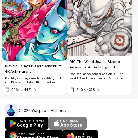
DIO The World JoJo's Bizarre
Diavolo JoJo's Bizarre Adventure
Adventure 4K Achtergrond
4K Achtergrond
Iconisch mangapaneel waarop DIO The
Prachtige 4K hoge resolutie achtergrond
World Stand oproept in JoJo's Bizarre
met Diavolo uit JoJo's Bizarre Adventure
Adventure Deel 3. Hoge resolutie 4K
Deel 5: Golden Wind. Opvallende roze
achtergrond met gedurfde rode en zwarte
2064
×
4421
2110
×
4378
tinten, dynamische compositie met King
tinten, dynamische actielijnen en de
Openen
Openen
Crimson Stand, tegen een levendige
legendarische 'Za Warudo' kanjitekst.
blauwe lucht.
©
2026
Wallpaper Alchemy
DOWNLOADEN VIA
BINNENKORT
Google Play
App Store
Beschikbaar in de
GET THE
Chrome Web Store
ADD-ON