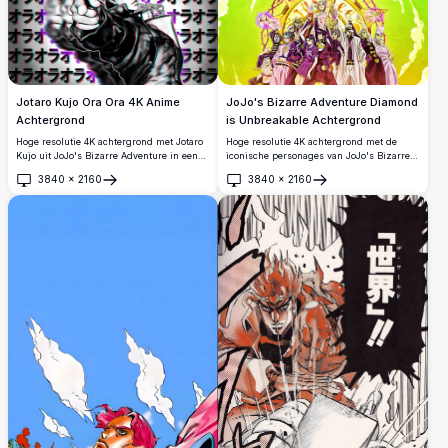
Jotaro Kujo Ora Ora 4K Anime
JoJo's Bizarre Adventure Diamond
Achtergrond
is Unbreakable Achtergrond
Hoge resolutie 4K achtergrond met Jotaro
Hoge resolutie 4K achtergrond met de
Kujo uit JoJo's Bizarre Adventure in een
iconische personages van JoJo's Bizarre
dynamische vechthouding met glitch-
Adventure: Diamond is Unbreakable.
3840
×
2160
3840
×
2160
effecten en herhalende 'オラオラ' (Ora Ora)
Personages in paarse uniformen staan fier
Openen
Openen
katakana-tekst op een gestileerde
tegen een levendige groene achtergrond
achtergrond.
met een gouden Justice-embleem.