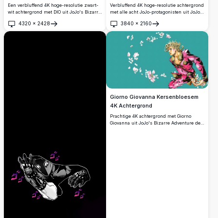
Een verbluffend 4K hoge-resolutie zwart-
Verbluffend 4K hoge-resolutie achtergrond
wit achtergrond met DIO uit JoJo's Bizarre
met alle acht JoJo-protagonisten uit JoJo's
Adventure. De iconische schurk poseert
Bizarre Adventure, elk weergegeven in
4320
×
2428
3840
×
2160
dramatisch bovenop een gotische
levendige gekleurde panelen met een
Openen
Openen
structuur en toont zijn gespierde
gedurfde anime-kunststijl en iconische
lichaamsbouw in klassieke manga-
poses.
kunststijl.
Giorno Giovanna Kersenbloesem
4K Achtergrond
Prachtige 4K achtergrond met Giorno
Giovanna uit JoJo's Bizarre Adventure deel
5, gekleed in zijn iconische roze pak,
omringd door wervelende
kersenbloesemblaadjes op een levendige
tealachtergrond.