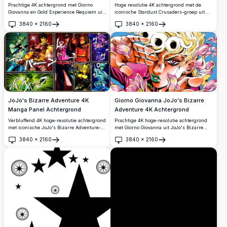
Achtergrond
Prachtige 4K achtergrond met Giorno
Hoge resolutie 4K achtergrond met de
Giovanna en Gold Experience Requiem uit
iconische Stardust Crusaders-groep uit
JoJo's Bizarre Adventure Deel 5: Golden
JoJo's Bizarre Adventure, dramatisch
3840
×
2160
3840
×
2160
Wind. Hoge resolutie anime-kunst met
posend in een uitgestrekt
Openen
Openen
levendige kleuren en dynamische
woestijnlandschap met een levendige
compositie.
blauwe lucht op de achtergrond.
JoJo's Bizarre Adventure 4K
Giorno Giovanna JoJo's Bizarre
Manga Panel Achtergrond
Adventure 4K Achtergrond
Verbluffend 4K hoge-resolutie achtergrond
Prachtige 4K hoge-resolutie achtergrond
met iconische JoJo's Bizarre Adventure-
met Giorno Giovanna uit JoJo's Bizarre
personages in een dynamische
Adventure, omgeven door roze
3840
×
2160
3840
×
2160
mangapaneel-stijl. Toont meerdere
bloembladen met zijn iconische blonde
Openen
Openen
protagonisten uit verschillende
haar en de kenmerkende kunststijl van
verhaalbogen met levendige kleuren en
Hirohiko Araki.
opvallende Japanse geluidseffecten.