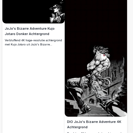
kenmerkende kunststijl.
JoJo's Bizarre Adventure Kujo
Jotaro Donker Achtergrond
Verbluffend 4K hoge-resolutie achtergrond
met Kujo Jotaro uit JoJo's Bizarre
Adventure in een dramatische zwart-wit
kunststijl. Het vetgedrukte JOJO-logo
accentueert de minimalistische donkere
achtergrond met ingewikkelde manga-stijl
details.
DIO JoJo's Bizarre Adventure 4K
Achtergrond