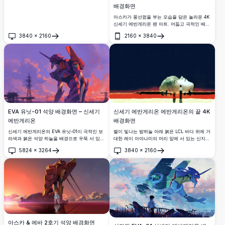
배경화면
아스카가 풍선껌을 부는 모습을 담은 놀라운 4K
신세기 에반게리온 팬 아트. 어둡고 극적인 배경
에 강렬한 붉은 포인트와 함께 무디한 그레이스
3840
×
2160
2160
×
3840
케일 팔레트로 렌더링되었습니다. 완벽한 고해
열기
열기
상도 폰 배경화면.
EVA 유닛-01 석양 배경화면 – 신세기
신세기 에반게리온 에반게리온의 끝 4K
에반게리온
배경화면
신세기 에반게리온의 EVA 유닛-01이 극적인 보
별이 빛나는 밤하늘 아래 붉은 LCL 바다 위에 거
라색과 붉은 석양 하늘을 배경으로 우뚝 서 있
대한 레이 아야나미의 머리 앞에 서 있는 신지와
고, 배경에는 송전탑이 실루엣으로 표현된 멋진
아스카의 모습을 담은 신세기 에반게리온의 상
5824
×
3264
3840
×
2160
4K 배경화면입니다. 고해상도 애니메이션 아트.
징적인 장면으로, 에반게리온의 끝이 가진 섬뜩
열기
열기
한 아름다움을 담아냈습니다.
아스카 & 에바 2호기 석양 배경화면