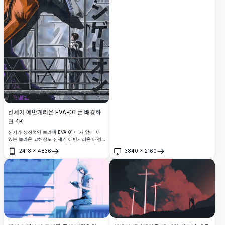
속에서 빛나는 눈을 포착한 놀라운 4K 디지털 아
트워크입니다.
신세기 에반게리온 EVA-01 폰 배경화
면 4K
신지가 상징적인 보라색 EVA-01 메카 앞에 서
있는 놀라운 고해상도 신세기 에반게리온 배경
화면. 드라마틱한 애니메이션 아트 스타일로 전
2418
×
4836
3840
×
2160
설적인 명언 '신은 하늘에 계시고, 세상은 평온
열기
열기
하다'가 포함되어 있습니다.