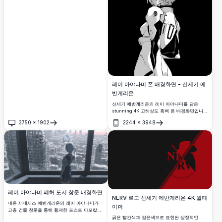
성으로, 애니메이션 애호가와 데스크탑 커스터
마이징에 완벽합니다.
레이 아야나미 폰 배경화면 - 신세기 에
반게리온
신세기 에반게리온의 레이 아야나미를 담은
stunning 4K 고해상도 흑백 폰 배경화면입니
다. 어두운 배경 속에서 플러그수트를 입고 뒤를
3750
×
1902
2244
×
3948
돌아보는 iconic한 모습으로 묘사되며,
열기
열기
AMOLED 디스플레이에 최적화되어 있습니다.
레이 아야나미 폐허 도시 창문 배경화면
NERV 로고 신세기 에반게리온 4K 월페
네온 제네시스 에반게리온의 레이 아야나미가
이퍼
고층 건물 창문을 통해 황폐한 포스트 아포칼립
스 도시 풍경을 바라보고 있습니다. 그녀의 유령
굵은 빨간색과 검은색으로 표현된 상징적인