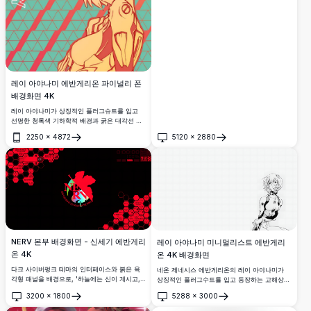
레이 아야나미 에반게리온 파이널리 폰
배경화면 4K
레이 아야나미가 상징적인 플러그슈트를 입고
선명한 청록색 기하학적 배경과 굵은 대각선 그
라데이션 줄무늬, '에반게리온 파이널리' 텍스트
2250
×
4872
5120
×
2880
가 어우러진 놀라운 4K 고해상도 신세기 에반게
열기
열기
리온 폰 배경화면.
NERV 본부 배경화면 - 신세기 에반게리
레이 아야나미 미니멀리스트 에반게리
온 4K
온 4K 배경화면
다크 사이버펑크 테마의 인터페이스와 붉은 육
네온 제네시스 에반게리온의 레이 아야나미가
각형 패널을 배경으로, '하늘에는 신이 계시고,
상징적인 플러그수트를 입고 등장하는 고해상도
세상은 모두 평안하다'는 모토와 함께 상징적인
4K 미니멀리스트 배경화면입니다. 흰 배경에 깔
3200
×
1800
5288
×
3000
NERV 로고를 담은 놀라운 4K 고해상도 신세기
끔한 흑백 스케치 아트 스타일로, 데스크탑 사용
열기
열기
에반게리온 배경화면입니다.
에 완벽합니다.