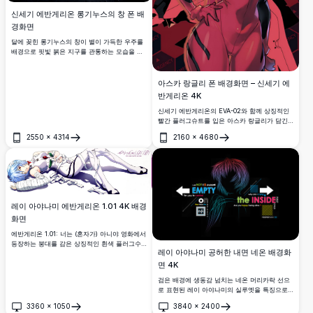
신세기 에반게리온 롱기누스의 창 폰 배
경화면
달에 꽂힌 롱기누스의 창이 별이 가득한 우주를
배경으로 핏빛 붉은 지구를 관통하는 모습을 담
은 stunning 4K 폰 배경화면. 영화 같은 고해상
도 미학을 원하는 에반게리온 팬에게 완벽한 선
택.
아스카 랑글리 폰 배경화면 – 신세기 에
반게리온 4K
신세기 에반게리온의 EVA-02와 함께 상징적인
빨간 플러그슈트를 입은 아스카 랑글리가 담긴
고해상도 폰 배경화면입니다. 강렬한 붉은 색감,
2550
×
4314
2160
×
4680
역동적인 구도, 비상 시스템 UI 요소가 어우러져
열기
열기
stunning한 4K 애니메이션 감성을 연출합니다.
레이 아야나미 에반게리온 1.01 4K 배경
화면
에반게리온 1.01: 너는 (혼자가) 아니야 영화에서
등장하는 붕대를 감은 상징적인 흰색 플러그수
레이 아야나미 공허한 내면 네온 배경화
트를 입고 누워 있는 신세기 에반게리온의 레이
아야나미를 담은 고해상도 4K 배경화면입니다.
면 4K
검은 배경에 생동감 넘치는 네온 머리카락 선으
로 표현된 레이 아야나미의 실루엣을 특징으로
하는 미니멀한 신세기 에반게리온 배경화면으
3360
×
1050
3840
×
2400
로, 공허함, 통제, 존재에 관한 감성적인 타이포
열기
열기