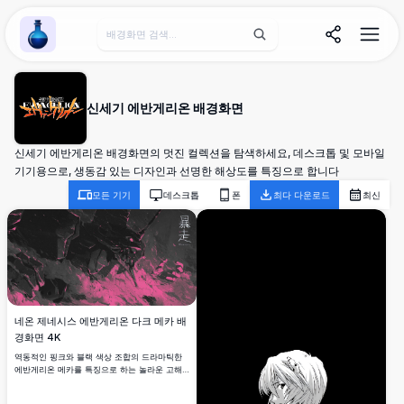
Wallpaper Alchemy
신세기 에반게리온 배경화면
신세기 에반게리온 배경화면의 멋진 컬렉션을 탐색하세요, 데스크톱 및 모바일
기기용으로, 생동감 있는 디자인과 선명한 해상도를 특징으로 합니다
모든 기기
데스크톱
폰
최다 다운로드
최신
네온 제네시스 에반게리온 다크 메카 배
경화면 4K
역동적인 핑크와 블랙 색상 조합의 드라마틱한
에반게리온 메카를 특징으로 하는 놀라운 고해
상도 4K 배경화면. 강렬한 전투 에너지를 대담한
대비와 인상적인 시각 요소로 표현한 예술적 구