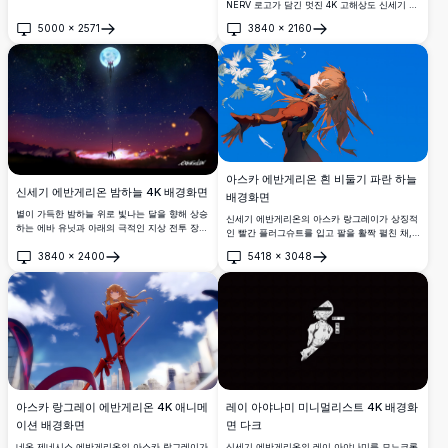
같은 반영은 붉은 눈을 드러내며, 시리즈의 상징
NERV 로고가 담긴 멋진 4K 고해상도 신세기 에
적인 우울한 분위기를 놀라운 4K 디테일로 담아
반게리온 월페이퍼입니다. 세련된 미니멀리스트
5000
×
2571
3840
×
2160
냅니다.
디자인으로 조직의 모토 '하나님은 하늘에 계시
열기
열기
고, 세상은 평온하다'가 포함되어 있습니다.
아스카 에반게리온 흰 비둘기 파란 하늘
신세기 에반게리온 밤하늘 4K 배경화면
배경화면
별이 가득한 밤하늘 위로 빛나는 달을 향해 상승
신세기 에반게리온의 아스카 랑그레이가 상징적
하는 에바 유닛과 아래의 극적인 지상 전투 장면
인 빨간 플러그슈트를 입고 팔을 활짝 펼친 채,
을 담은 숨막히는 4K 해상도의 신세기 에반게리
선명한 파란 하늘을 배경으로 흰 비둘기들이 그
3840
×
2400
5418
×
3048
온 팬아트 배경화면.
녀 주위를 날아오르는 모습. 감동과 자유로 가득
열기
열기
한 숨막히는 4K 애니메이션 배경화면.
아스카 랑그레이 에반게리온 4K 애니메
레이 아야나미 미니멀리스트 4K 배경화
이션 배경화면
면 다크
네온 제네시스 에반게리온의 아스카 랑그레이가
신세기 에반게리온의 레이 아야나미를 모노크롬