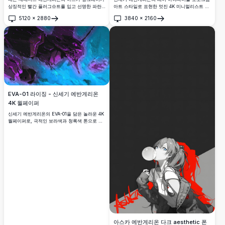
상징적인 빨간 플러그슈트를 입고 선명한 파란
아트 스타일로 표현한 멋진 4K 미니멀리스트 배
하늘과 미래적인 도시 배경 앞에서 자신감 있게
경화면. 일본어 한자 텍스트가 있는 검은 배경으
5120
×
2880
3840
×
2160
포즈를 취한 멋진 4K 배경화면.
로 데스크탑 또는 모바일 화면에 완벽합니다.
열기
열기
EVA-01 라이징 - 신세기 에반게리온
4K 월페이퍼
신세기 에반게리온의 EVA-01을 담은 놀라운 4K
월페이퍼로, 극적인 보라색과 청록색 톤으로 렌
더링되었습니다. 상징적인 메카가 격동하는 파
도를 뚫고 강렬하게 등장하며, 선명한 네온 색상
의 고해상도 디지털 아트워크를 선보입니다.
아스카 에반게리온 다크 aesthetic 폰