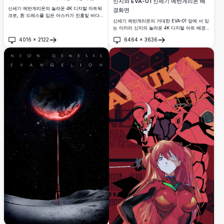
신지와 EVA-01 신세기 에반게리온 배
신세기 에반게리온의 놀라운 4K 디지털 아트워
경화면
크로, 흰 드레스를 입은 아스카가 진홍빛 바다
신세기 에반게리온의 거대한 EVA-01 앞에 서 있
위에 서 있는 거대한 에바 2호기 앞에서 숨막히
는 이카리 신지의 놀라운 4K 디지털 아트 배경화
는 석양을 배경으로 서 있는 모습을 담고 있습니
면. 폭발적인 에너지와 영화 같은 조명, 숨막히
다.
4016
×
2122
6464
×
3636
는 고해상도 디테일이 담긴 극적이고 생동감 넘
열기
열기
치는 장면.