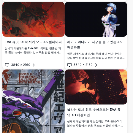
그래피 인용구로 둘러싸여 있습니다.
EVA 유닛-01 버서커 모드 4K 월페이퍼
레이 아야나미가 지구를 들고 있는 4K
배경화면
신세기 에반게리온 EVA-01이 극적인 진홍빛 지
옥 풍경 속에서 등장하며, 어두운 장갑 형태가
네온 제네시스 에반게리온의 레이 아야나미가
붉은 에너지 균열로 빛나고 있습니다. 가장 공포
상징적인 흰색 플러그슈트를 입고 어두운 배경
스럽고 해방된 상태의 상징적인 메카를 담은 놀
속에서 빛나는 지구를 들고 있는 모습. 극적인
3840
×
2160
3840
×
2160
라운 고해상도 디지털 아트워크입니다.
조명과 디테일이 돋보이는 놀라운 4K 고해상도
열기
열기
애니메이션 배경화면.
불타는 도시 위로 솟아오르는 EVA 유
닛-01 배경화면
신세기 에반게리온의 상징적인 EVA 유닛-01이
불타는 주황색과 붉은 색조로 뒤덮인 폐허가 된
도시 위에 우뚝 서 있습니다. 묵시록적인 파괴