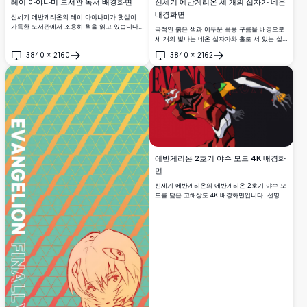
레이 아야나미 도서관 독서 배경화면
신세기 에반게리온 세 개의 십자가 네온
배경화면
신세기 에반게리온의 레이 아야나미가 햇살이
가득한 도서관에서 조용히 책을 읽고 있습니다.
극적인 붉은 색과 어두운 폭풍 구름을 배경으로
부드러운 파란색과 분홍색 톤으로 표현된 멋진
세 개의 빛나는 네온 십자가와 홀로 서 있는 실
4K 아트워크는 데스크탑 배경화면으로 완벽한
루엣이 담긴 놀라운 4K 디지털 아트워크입니다.
3840
×
2160
3840
×
2162
평화롭고 우수에 젖은 분위기를 자아냅니다.
신세기 에반게리온의 상징적인 묵시록적 종교
열기
열기
상징에서 영감을 받았습니다.
에반게리온 2호기 야수 모드 4K 배경화
면
신세기 에반게리온의 에반게리온 2호기 야수 모
드를 담은 고해상도 4K 배경화면입니다. 선명한
빨간색과 검은색 배경의 역동적인 포즈로, 생동
감 넘치는 색상과 공격적인 자세로 세밀한 메카
디자인을 보여줍니다.