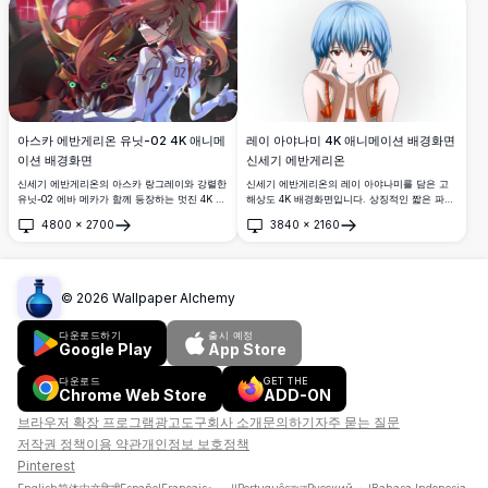
아스카 에반게리온 유닛-02 4K 애니메
레이 아야나미 4K 애니메이션 배경화면
이션 배경화면
신세기 에반게리온
신세기 에반게리온의 아스카 랑그레이와 강렬한
신세기 에반게리온의 레이 아야나미를 담은 고
유닛-02 에바 메카가 함께 등장하는 멋진 4K 배
해상도 4K 배경화면입니다. 상징적인 짧은 파란
경화면. 선명한 붉은 톤, 빛나는 초록 눈, 드라마
머리카락과 붉은 눈을 가진 그녀가 깨끗한 흰 배
4800
×
2700
3840
×
2160
틱한 반짝이는 배경으로 구성된 역동적인 구도.
경 위에서 두 손에 얼굴을 기댄 채 차분하고 신
열기
열기
비로운 표정을 짓고 있습니다.
©
2026
Wallpaper Alchemy
다운로드하기
출시 예정
Google Play
App Store
다운로드
GET THE
Chrome Web Store
ADD-ON
브라우저 확장 프로그램
광고
도구
회사 소개
문의하기
자주 묻는 질문
저작권 정책
이용 약관
개인정보 보호정책
Pinterest
English
简体中文
हिन्दी
Español
Français
العربية
Português
বাংলা
Русский
اردو
Bahasa Indonesia