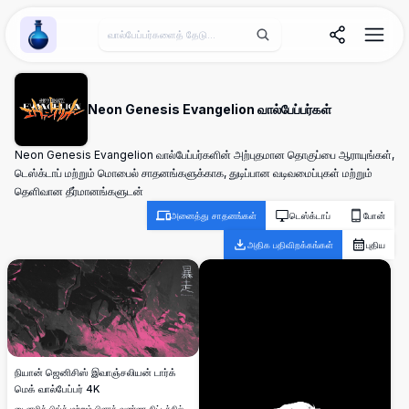
Wallpaper Alchemy
Neon Genesis Evangelion வால்பேப்பர்கள்
Neon Genesis Evangelion வால்பேப்பர்களின் அற்புதமான தொகுப்பை ஆராயுங்கள்,
டெஸ்க்டாப் மற்றும் மொபைல் சாதனங்களுக்காக, துடிப்பான வடிவமைப்புகள் மற்றும்
தெளிவான தீர்மானங்களுடன்
அனைத்து சாதனங்கள்
டெஸ்க்டாப்
போன்
அதிக பதிவிறக்கங்கள்
புதிய
நியான் ஜெனிசிஸ் இவாஞ்சலியன் டார்க்
மெக் வால்பேப்பர் 4K
டைனமிக் பிங்க் மற்றும் பிளாக் வண்ண திட்டத்தில்