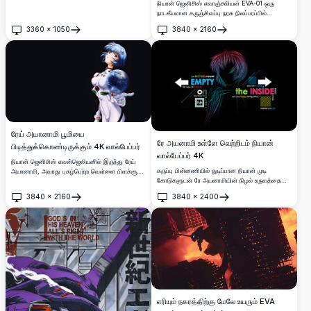
நியான் ஜெனிசிஸ் எவாஞ்சலியன் EVA-01 ஒரு
வால்பேப்பர்.
நாடகீயமான கருஞ்சிவப்பு நரக நிலப்பரப்பில்
தோன்றுகிறது, அதன் இருண்ட கவச உருவம் சிவப்பு
3360
×
1050
3840
×
2160
ஆற்றல் விரிசல்களுடன் ஒளிர்கிறது. அதன் மிகவும்
திறக்கவும்
திறக்கவும்
பயங்கரமான, கட்டவிழ்த்துவிடப்பட்ட நிலையில்
புகழ்பெற்ற மெக்காவை படம்பிடிக்கும் ஒரு
அற்புதமான உயர்-தெளிவுத்திறன் டிஜிட்டல்
கலைப்படைப்பு.
ரேய் அயானாமி பூமியை
ரே அயனாமி உள்ளே வெற்றிடம் நியான்
பிடித்துக்கொண்டிருக்கும் 4K வால்பேப்பர்
வால்பேப்பர் 4K
நியான் ஜெனிசிஸ் எவன்ஜெலியனில் இருந்து ரேய்
கருப்பு பின்னணியில் துடிப்பான நியான் முடி
அயானாமி, அவரது புகழ்பெற்ற வெள்ளை பிளக்சூட்
கோடுகளுடன் ரே அயனாமியின் நிழல் உருவத்தை
அணிந்து, இருண்ட பின்னணியில் ஒளிரும் பூமியை
கொண்ட மினிமலிஸ்டிக் நியான் ஜெனெசிஸ்
பிடித்துக்கொண்டிருக்கிறார்.劇的인 வெளிச்சம்
3840
×
2160
3840
×
2400
எவான்ஜெலியன் வால்பேப்பர். வெற்றிடம், கட்டுப்பாடு
மற்றும் விவரங்களுடன் கூடிய அற்புதமான 4K
திறக்கவும்
திறக்கவும்
மற்றும் இருத்தல் பற்றிய உணர்ச்சிமிகு டைப்போகிராபி
உயர்தெளிவு அனிமே வால்பேப்பர்.
மேற்கோள்கள் சுற்றிலும் உள்ளன.
எரியும் நகரத்திற்கு மேலே உயரும் EVA