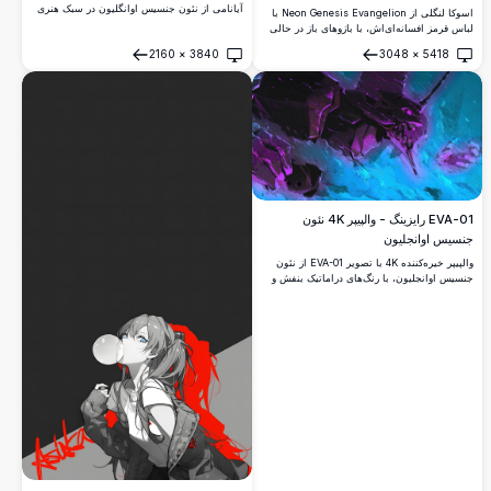
آیانامی از نئون جنسیس اوانگلیون در سبک هنری
اسوکا لنگلی از Neon Genesis Evangelion با
تک‌رنگ. پس‌زمینه مشکی با متن کانجی ژاپنی،
لباس قرمز افسانه‌ای‌اش، با بازوهای باز در حالی
مناسب برای صفحه‌نمایش دسکتاپ یا موبایل.
که کبوترهای سفید در اطرافش در آسمان آبی
2160
×
3840
3048
×
5418
درخشان پرواز می‌کنند. یک والپیپر انیمه 4K
باز کردن
باز کردن
خیره‌کننده، سرشار از احساس و آزادی.
EVA-01 رایزینگ - والپیپر 4K نئون
جنسیس اوانجلیون
والپیپر خیره‌کننده 4K با تصویر EVA-01 از نئون
جنسیس اوانجلیون، با رنگ‌های دراماتیک بنفش و
فیروزه‌ای. این مکای افسانه‌ای به شکلی قدرتمند
از میان امواج متلاطم سر برمی‌آورد و آثار هنری
دیجیتال با وضوح بالا و رنگ‌های نئون درخشان را
به نمایش می‌گذارد.