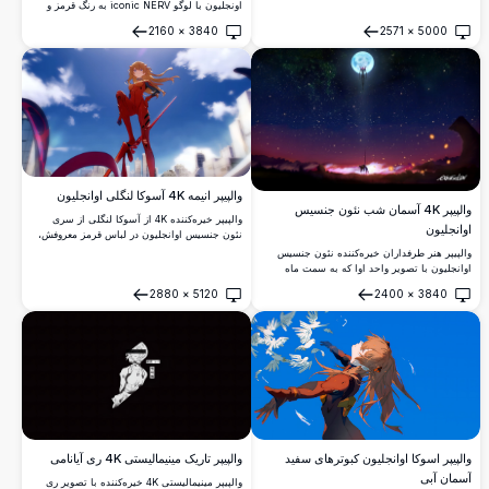
چشمانی قرمز را نمایان می‌کند و فضای
اونجلیون با لوگو iconic NERV به رنگ قرمز و
مالیخولیایی نمادین این مجموعه را در جزئیات
مشکی. شامل شعار سازمان 'خدا در بهشت
2160
×
3840
2571
×
5000
خیره‌کننده 4K به تصویر می‌کشد.
خویش است، همه چیز در دنیا درست است' در یک
باز کردن
باز کردن
طراحی مینیمالیستی세련된.
والپیپر انیمه 4K آسوکا لنگلی اوانجلیون
والپیپر 4K آسمان شب نئون جنسیس
والپیپر خیره‌کننده 4K از آسوکا لنگلی از سری
اوانجلیون
نئون جنسیس اوانجلیون در لباس قرمز معروفش،
با ژستی مطمئن در برابر آسمان آبی پرنشاط و
والپیپر هنر طرفداران خیره‌کننده نئون جنسیس
پس‌زمینه‌ای از شهر آینده‌نگرانه.
اوانجلیون با تصویر واحد اوا که به سمت ماه
درخشان در آسمان شب پر از ستاره صعود می‌کند،
2880
×
5120
2400
×
3840
با صحنه نبرد دراماتیک در سطح زمین در رزولوشن
باز کردن
باز کردن
چشمگیر 4K.
والپیپر تاریک مینیمالیستی 4K ری آیانامی
والپیپر اسوکا اوانجلیون کبوترهای سفید
آسمان آبی
والپیپر مینیمالیستی 4K خیره‌کننده با تصویر ری