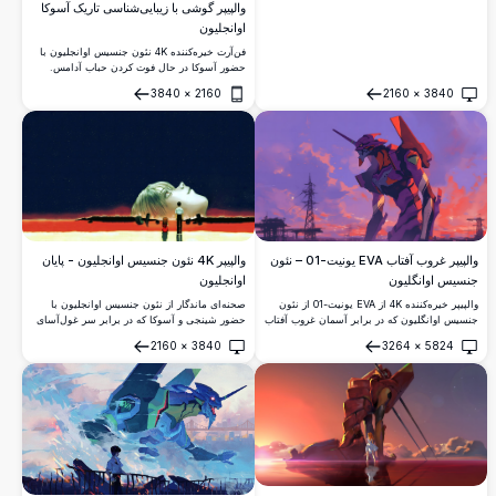
والپیپر گوشی با زیبایی‌شناسی تاریک آسوکا
اوانجلیون
فن‌آرت خیره‌کننده 4K نئون جنسیس اوانجلیون با
حضور آسوکا در حال فوت کردن حباب آدامس.
رندر شده در پالت خاکستری دلگیر با لهجه‌های
3840
×
2160
2160
×
3840
قرمز جسورانه، در برابر پس‌زمینه تاریک و
باز کردن
باز کردن
دراماتیک. والپیپر گوشی با وضوح بالای بی‌نقص.
والپیپر غروب آفتاب EVA یونیت-01 – نئون
والپیپر 4K نئون جنسیس اوانجلیون - پایان
جنسیس اوانگلیون
اوانجلیون
والپیپر خیره‌کننده 4K از EVA یونیت-01 از نئون
صحنه‌ای ماندگار از نئون جنسیس اوانجلیون با
جنسیس اوانگلیون که در برابر آسمان غروب آفتاب
حضور شینجی و آسوکا که در برابر سر غول‌آسای
دراماتیک بنفش و قرمز ایستاده، با سیلوئت
ری آیانامی بر روی دریای سرخ LCL زیر آسمان
2160
×
3840
3264
×
5824
دکل‌های برق در پس‌زمینه. هنر انیمه با وضوح بالا.
شب پر ستاره ایستاده‌اند و زیبایی اضطراب‌آور
باز کردن
باز کردن
پایان اوانجلیون را به تصویر می‌کشد.