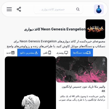
Wallpaper Alchemy
Neon Genesis Evangelion کاغذ دیواری
مجموعه‌ای خیره‌کننده از کاغذ دیواری‌های Neon Genesis Evangelion برای
دسکتاپ و دستگاه‌های موبایل کاوش کنید، با طراحی‌های زنده و رزولوشن‌های واضح
همه دستگاه‌ها
رومیزی
تلفن
بیشترین دانلود
جدید
والپیپر مکا تاریک نئون جنسیس اوانگلیون
4K
والپیپر خیره‌کننده با وضوح بالای 4K که یک مکای
دراماتیک اوانگلیون را با طرح رنگی پویای صورتی
و مشکی نمایش می‌دهد. ترکیب هنری انرژی نبرد
شدید را با کنتراست پررنگ و عناصر بصری