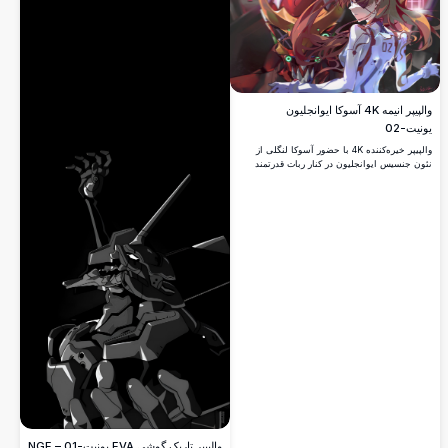
والپیپر انیمه 4K آسوکا ایوانجلیون
یونیت-02
والپیپر خیره‌کننده 4K با حضور آسوکا لنگلی از
نئون جنسیس ایوانجلیون در کنار ربات قدرتمند
یونیت-02 اوا. ترکیب‌بندی پویا با رنگ‌های قرمز
درخشان، چشمان سبز درخشان و پس‌زمینه‌ای
دراماتیک و پر از جرقه.
والپیپر تاریک گوشی EVA یونیت-01 – NGE