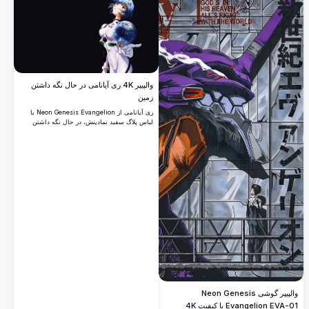
و رهاشده‌ترین حالتش به تصویر می‌کشد.
والپیپر 4K ری آیانامی در حال نگه داشتن
زمین
ری آیانامی از Neon Genesis Evangelion با
لباس پلاگ سفید نمادینش، در حال نگه داشتن
زمین درخشان در برابر پس‌زمینه‌ای تاریک. یک
والپیپر انیمه‌ای خیره‌کننده با کیفیت 4K و نور و
جزئیات چشمگیر.
والپیپر گوشی Neon Genesis
Evangelion EVA-01 با کیفیت 4K