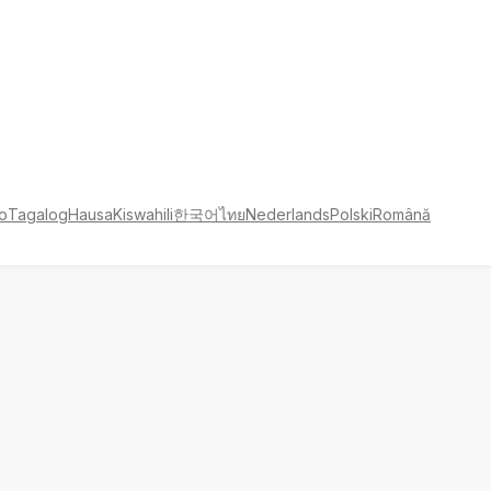
no
Tagalog
Hausa
Kiswahili
한국어
ไทย
Nederlands
Polski
Română