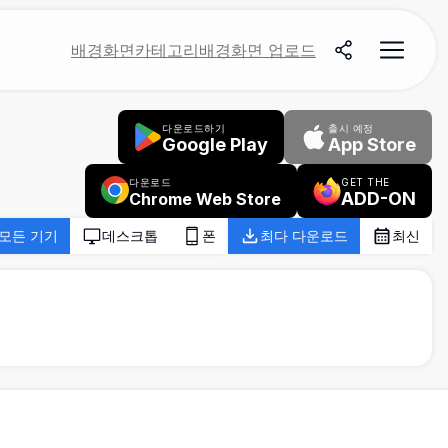
배경화면
카테고리
배경화면 업로드
다운로드하기
출시 예정
Google Play
App Store
다운로드
GET THE
ADD-ON
Chrome Web Store
모든 기기
데스크톱
폰
최다 다운로드
최신