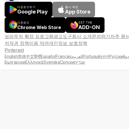
다운로드하기
출시 예정
Google Play
App Store
다운로드
GET THE
ADD-ON
Chrome Web Store
브라우저 확장 프로그램
광고
도구
회사 소개
문의하기
자주 묻
저작권 정책
이용 약관
개인정보 보호정책
Pinterest
English
简体中文
हिन्दी
Español
Français
العربية
Português
বাংলা
Русский
دو
Български
Ελληνικά
Svenska
Српски
עברית