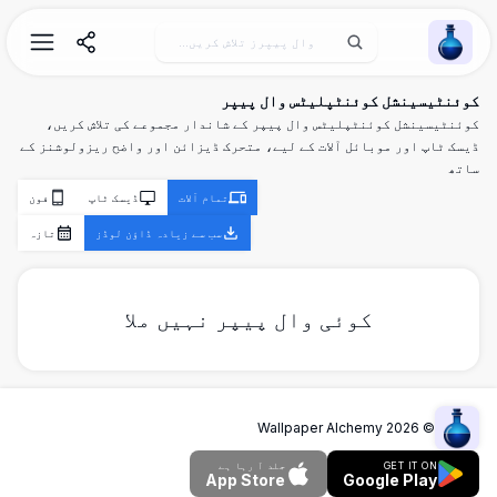
Wallpaper Alchemy
کوئنٹیسینشل کوئنٹپلیٹس وال پیپر
کوئنٹیسینشل کوئنٹپلیٹس وال پیپر کے شاندار مجموعے کی تلاش کریں،
ڈیسک ٹاپ اور موبائل آلات کے لیے، متحرک ڈیزائن اور واضح ریزولوشنز کے
ساتھ
تمام آلات
ڈیسک ٹاپ
فون
سب سے زیادہ ڈاؤن لوڈز
تازہ
کوئی وال پیپر نہیں ملا
Wallpaper Alchemy
2026
©
GET IT ON
جلد آ رہا ہے
App Store
Google Play