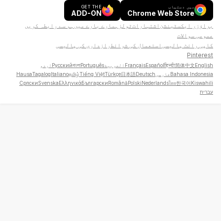
میں دستیاب
GET THE
ADD-ON
Chrome Web Store
براؤزر ایکسٹینشن
اشتہارات
ٹولز
ہمارے بارے میں
ہم سے رابطہ کریں
عمومی سوالات
کاپی رائٹ پالیسی
استعمال کی شرائط
رازداری کی پالیسی
Pinterest
English
简体中文
हिन्दी
Español
Français
العربية
Português
বাংলা
Русский
اردو
Bahasa Indonesia
فارسی
Deutsch
日本語
Türkçe
Tiếng Việt
தமிழ்
Italiano
Tagalog
Hausa
Српски
Svenska
Ελληνικά
Български
Română
Polski
Nederlands
ไทย
한국어
Kiswahili
עברית