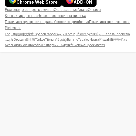
Chrome Web Store
ADD-ON
Екстензије за претраживач
Оглашавање
Алати
О нама
Контактирајте нас
Често постављана питања
Политика ауторских права
Услови коришћења
Политика приватности
Pinterest
English
简体中文
हिन्दी
Español
Français
العربية
Português
বাংলা
Русский
اردو
Bahasa Indonesia
فارسی
Deutsch
日本語
Türkçe
Tiếng Việt
தமிழ்
Italiano
Tagalog
Hausa
Kiswahili
한국어
ไทย
Nederlands
Polski
Română
Български
Ελληνικά
Svenska
Српски
עברית