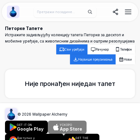
Wallpaper Alchemy
Петорке Тапете
Истражите задивљујућу колекцију тапета Петорке за десктоп и
мобилне уређаје, са живописним дизайнима и оштрим резолуцијама
Сви уређаји
Рачунар
Телефон
Највише преузимања
Нови
Није пронађен ниједан тапет
©
2026
Wallpaper Alchemy
GET IT ON
УСКОРО
Google Play
App Store
Доступно у
GET THE