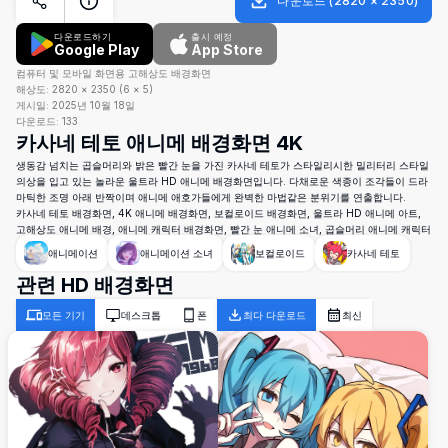
다운로드
(
2820
×
2350
)
다운로드하기
출시 예정
Google Play
App Store
컴퓨터 및 모바일 화면용 고해상도 배경화면
해상도:
2820
×
2350
(
6
×
5
)
게시일:
2025년 10월 18일
다운로드:
133
카사네 테토 애니메 배경화면 4K
생동감 넘치는 곱슬머리와 밝은 빨간 눈을 가진 카사네 테토가 스타일리시한 밀리터리 스타일
의상을 입고 있는 놀라운 울트라 HD 애니메 배경화면입니다. 다채로운 색종이 조각들이 드라
마틱한 조명 아래 반짝이며 애니메 애호가들에게 완벽한 마법같은 분위기를 연출합니다.
카사네 테토 배경화면, 4K 애니메 배경화면, 보컬로이드 배경화면, 울트라 HD 애니메 아트,
고해상도 애니메 배경, 애니메 캐릭터 배경화면, 빨간 눈 애니메 소녀, 곱슬머리 애니메 캐릭터
애니메이션
애니메이션 소녀
보컬로이드
카사네 테토
관련 HD 배경화면
모든 기기
데스크톱
폰
최다 다운로드
최신