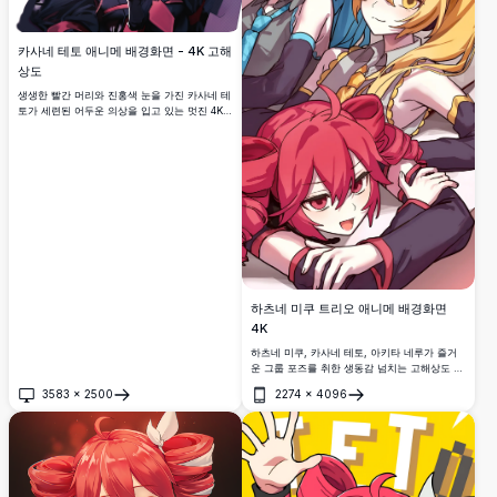
카사네 테토 애니메 배경화면 - 4K 고해
상도
생생한 빨간 머리와 진홍색 눈을 가진 카사네 테
토가 세련된 어두운 의상을 입고 있는 멋진 4K
고해상도 애니메 배경화면. 아름다운 예술적 디
테일과 함께 애니메 팬과 와이드스크린 디스플
레이를 위한 완벽한 울트라 HD 데스크톱 배경.
하츠네 미쿠 트리오 애니메 배경화면
4K
하츠네 미쿠, 카사네 테토, 아키타 네루가 즐거
운 그룹 포즈를 취한 생동감 넘치는 고해상도 애
니메 배경화면. 화려한 아트워크는 상징적인
3583
×
2500
2274
×
4096
Vocaloid 캐릭터들의 시그니처인 파란색, 금발,
열기
열기
분홍색 머리를 보여주며, 애니메 애호가와 일본
가상 가수 팬들에게 완벽합니다.