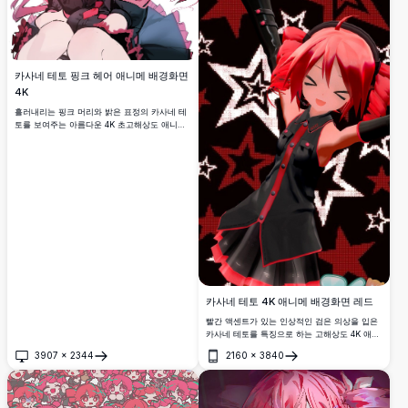
카사네 테토 핑크 헤어 애니메 배경화면
4K
흘러내리는 핑크 머리와 밝은 표정의 카사네 테
토를 보여주는 아름다운 4K 초고해상도 애니메
배경화면입니다. 생동감 넘치는 색상과 역동적
인 포즈로 놀라운 예술적 디테일을 자랑하며, 프
리미엄 품질의 배경을 찾는 애니메 애호가들에
게 완벽합니다.
카사네 테토 4K 애니메 배경화면 레드
빨간 액센트가 있는 인상적인 검은 의상을 입은
카사네 테토를 특징으로 하는 고해상도 4K 애니
메 배경화면입니다. 다이나믹한 별 패턴 배경이
3907
×
2344
2160
×
3840
생생한 시각적 임팩트를 만들어냅니다. 대담한
열기
열기
빨강과 검정 색상 조합의 프리미엄 품질 애니메
캐릭터 아트워크를 찾는 팬들에게 완벽합니다.