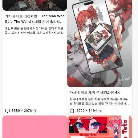
카사네 테토 배경화면 – The Man Who
Sold The World x 메탈 기어 솔리드
4K
오컬트 붉은 문양이 새겨진 왜곡된 달러 지폐를
들고 있는 카사네 테토를 담은 놀라운 4K 고해상
도 애니메이션 배경화면. 'The Man Who Sold
The World'와 메탈 기어 솔리드 미학에서 영감
을 받은 어둡고 분위기 있는 초고화질 아트워크.
카사네 테토 재귀 폰 배경화면 4K
카사네 테토가 무한 재귀 루프로 자신을 표시하
는 휴대폰을 들고 있는 멋진 4K 애니메이션 배경
화면. 선명한 빨간 머리, 어두운 의상, 아티스트
3689
×
2076
2000
×
3494
kieed의 레이어드 디지털 일러스트레이션이 담
열기
열기
긴 고해상도 아트워크.