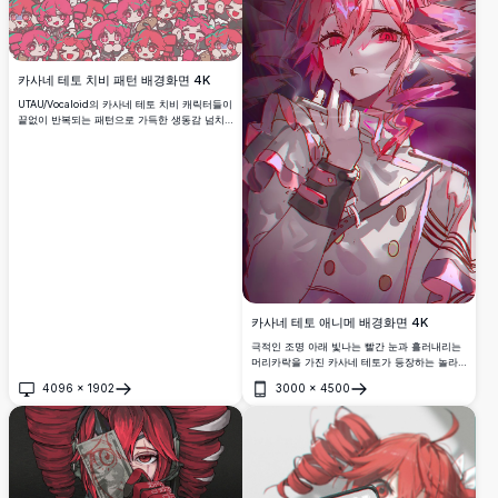
카사네 테토 치비 패턴 배경화면 4K
UTAU/Vocaloid의 카사네 테토 치비 캐릭터들이
끝없이 반복되는 패턴으로 가득한 생동감 넘치
는 4K 고해상도 배경화면입니다. 분홍 머리의 치
비들이 다양한 표정과 포즈로 캔버스 전체를 채
우며 활기차고 컬러풀한 반복 디자인을 만들어
냅니다.
카사네 테토 애니메 배경화면 4K
극적인 조명 아래 빛나는 빨간 눈과 흘러내리는
머리카락을 가진 카사네 테토가 등장하는 놀라
운 고해상도 애니메 배경화면. 선명한 색상과 분
4096
×
1902
3000
×
4500
위기 효과로 세밀한 캐릭터 디자인을 보여주는
열기
열기
완벽한 디지털 아트로 최고의 시각적 임팩트를
제공합니다.