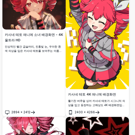
카사네 테토 애니메 소녀 배경화면 - 4K
울트라 HD
인상적인 빨간 곱슬머리, 진홍빛 눈, 우아한 흰
색 의상을 입은 카사네 테토를 보여주는 아름다
운 4K 초고해상도 애니메 배경화면입니다. 생생
한 색상과 세밀한 캐릭터 디자인을 가진 프리미
엄 품질의 디지털 아트로 애니메 애호가들에게
완벽합니다.
카사네 테토 4K 애니메 배경화면
활기찬 버추얼 싱어 카사네 테토가 시그니처 의
상을 입고 등장하는 고해상도 4K 배경화면입니
다. 이 생동감 넘치는 애니메 아트워크는 밝은
2894
×
2412
2400
×
4266
노란색 배경에 세밀한 캐릭터 디자인과 역동적
열기
열기
인 포즈를 선보이며, 애니메 애호가들에게 완벽
합니다.