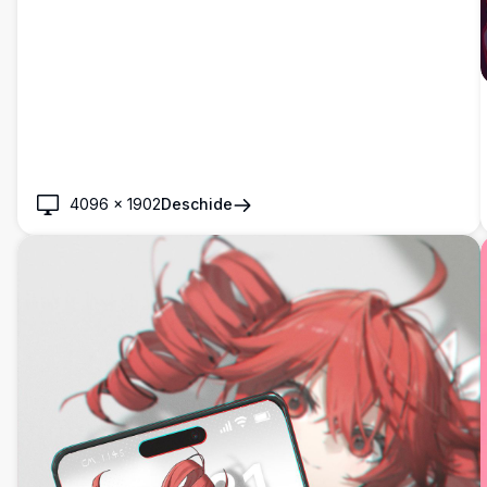
4096
×
1902
Deschide