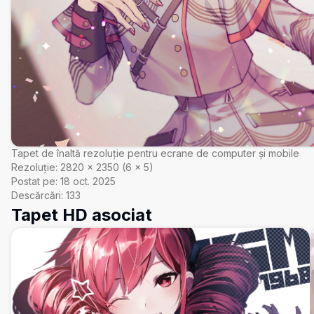
Tapet de înaltă rezoluție pentru ecrane de computer și mobile
Rezoluție:
2820
×
2350
(
6
×
5
)
Postat pe:
18 oct. 2025
Descărcări:
133
Tapet HD asociat