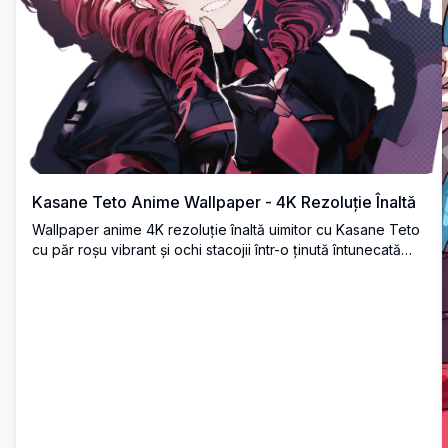
Kasane Teto Anime Wallpaper - 4K Rezoluție Înaltă
Wallpaper anime 4K rezoluție înaltă uimitor cu Kasane Teto
cu păr roșu vibrant și ochi stacojii într-o ținută întunecată
stilată. Fundal desktop ultra HD perfect pentru fanii anime și
ecranele widescreen cu detalii artistice frumoase.