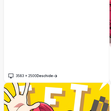
3583
×
2500
Deschide