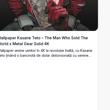
allpaper Kasane Teto – The Man Who Sold The
orld x Metal Gear Solid 4K
allpaper anime uimitor în 4K la rezoluție înaltă, cu Kasane
eto ținând o bancnotă de dolar distorsionată cu semne
culte roșii, inspirat de estetica „The Man Who Sold The
orld" și Metal Gear Solid. Artă întunecată, moody și ultra-
etaliată.