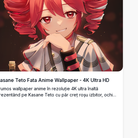
asane Teto Fata Anime Wallpaper - 4K Ultra HD
rumos wallpaper anime în rezoluție 4K ultra înaltă
rezentând pe Kasane Teto cu păr creț roșu izbitor, ochi
oșu închis și ținută albă elegantă. Artă digitală de calitate
remium cu culori vibrante și design detaliat al personajului
erfect pentru pasionații de anime.