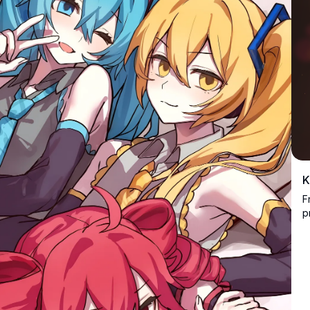
K
F
p
r
p
p