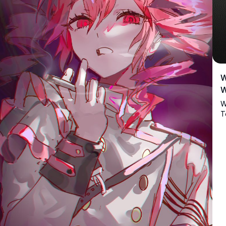
W
W
W
T
o
W
d