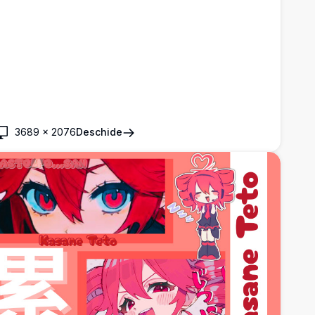
3689
×
2076
Deschide