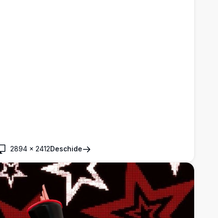
2894
×
2412
Deschide