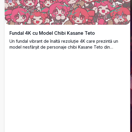
Fundal 4K cu Model Chibi Kasane Teto
Un fundal vibrant de înaltă rezoluție 4K care prezintă un
model nesfârșit de personaje chibi Kasane Teto din
UTAU/Vocaloid. Chibi-uri cu păr roz umplu întreaga pânză
în diverse ipostaze expresive, creând un design repetat
viu și colorat.