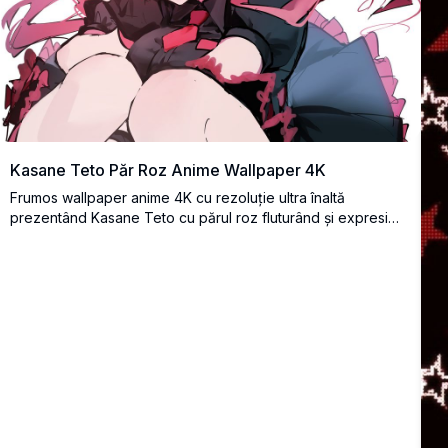
Kasane Teto Păr Roz Anime Wallpaper 4K
Frumos wallpaper anime 4K cu rezoluție ultra înaltă
prezentând Kasane Teto cu părul roz fluturând și expresie
veselă. Prezintă detalii artistice uimitoare cu culori vibrante
și poză dinamică, perfect pentru entuziaștii anime care
caută fundaluri de calitate premium.