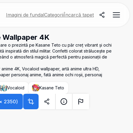
Imagini de fundal
Categorii
Încarcă tapet
 Wallpaper 4K
care o prezintă pe Kasane Teto cu păr creț vibrant și ochi
ntă inspirată din stilul militar. Confetti colorat strălucește pe
creând o atmosferă magică perfectă pentru pasionații de
anime 4K, Vocaloid wallpaper, artă anime ultra HD,
lpaper personaj anime, fată anime ochi roșii, personaj
Vocaloid
Kasane Teto
×
2350
)