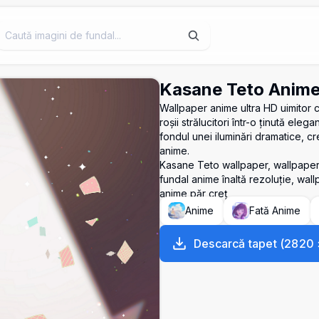
Kasane Teto Anime
Wallpaper anime ultra HD uimitor 
roșii strălucitori într-o ținută elega
fondul unei iluminări dramatice, 
anime.
Kasane Teto wallpaper, wallpaper 
fundal anime înaltă rezoluție, wal
anime păr creț
Anime
Fată Anime
Descarcă tapet
(
2820