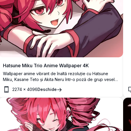
Hatsune Miku Trio Anime Wallpaper 4K
Wallpaper anime vibrant de înaltă rezoluție cu Hatsune
Miku, Kasane Teto și Akita Neru într-o poză de grup veselă.
Lucrarea de artă colorată prezintă personajele iconice
2274
×
4096
Deschide
Vocaloid cu părul lor caracteristic albastru, blond și roz,
perfect pentru pasionații de anime și fanii cântărețelor
virtuale japoneze.