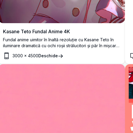
Kasane Teto Fundal Anime 4K
Fundal anime uimitor în înaltă rezoluție cu Kasane Teto în
iluminare dramatică cu ochi roșii strălucitori și păr în mișcare.
Artă digitală perfectă care prezintă designul detaliat al
3000
×
4500
Deschide
personajului cu culori vibrante și efecte atmosferice pentru
impact vizual maxim.