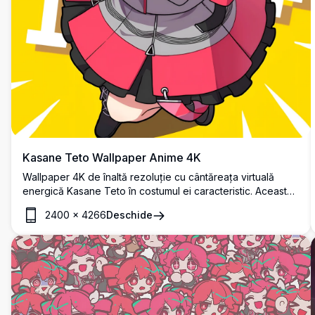
Kasane Teto Wallpaper Anime 4K
Wallpaper 4K de înaltă rezoluție cu cântăreața virtuală
energică Kasane Teto în costumul ei caracteristic. Această
operă de artă anime vibrantă prezintă poziții dinamice cu
2400
×
4266
Deschide
design detaliat de personaj pe un fundal galben strălucitor,
perfectă pentru pasionații de anime.