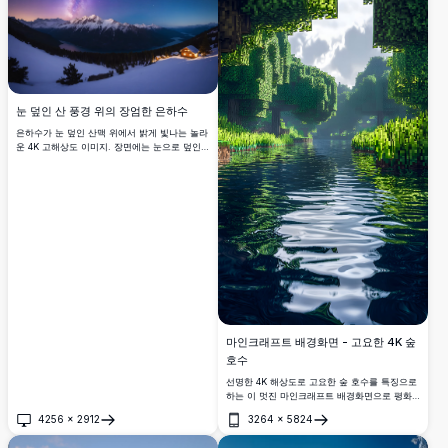
눈 덮인 산 풍경 위의 장엄한 은하수
은하수가 눈 덮인 산맥 위에서 밝게 빛나는 놀라
운 4K 고해상도 이미지. 장면에는 눈으로 덮인
봉우리와 별이 빛나는 하늘을 반사하는 고요한
호수가 포함되어 있습니다. 별이 빛나는 밤 아래
숨이 멎을 듯한 이 겨울 황야는 자연 애호가, 별
관찰자, 그리고 때묻지 않은 풍경의 아름다움을
찾는 이들에게 완벽합니다.
마인크래프트 배경화면 - 고요한 4K 숲
호수
선명한 4K 해상도로 고요한 숲 호수를 특징으로
하는 이 멋진 마인크래프트 배경화면으로 평화
를 경험하세요. 이미지에서 픽셀화된 울창한 녹
4256
×
2912
3264
×
5824
지와 반사하는 물을 아름답게 담고 있어 몰입감
열기
열기
있는 가상 탈출을 제공합니다. 모바일 장치에 맞