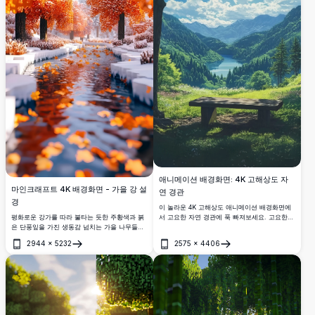
애니메이션 배경화면: 4K 고해상도 자
마인크래프트 4K 배경화면 - 가을 강 설
연 경관
경
이 놀라운 4K 고해상도 애니메이션 배경화면에
서 고요한 자연 경관에 푹 빠져보세요. 고요한
평화로운 강가를 따라 불타는 듯한 주황색과 붉
호수가 무성한 초록산 사이에 자리 잡고 있으며,
은 단풍잎을 가진 생동감 넘치는 가을 나무들을
높이 솟은 나무와 금빛 햇살을 뿜어내는 화려한
보여주는 이 숨막히는 마인크래프트 4K 배경화
2944
×
5232
2575
×
4406
태양에 의해 둘러싸여 있습니다. 나무로 만든 벤
면을 경험해보세요. 눈으로 덮인 풍경은 수정처
열기
열기
치는 평화로운 사색을 초대하며, 생생한 색상과
럼 맑은 물 위에 떠다니는 흩어진 낙엽들과 함께
세밀한 예술성을 혼합합니다. 놀라운 고품질 비
마법 같은 계절 전환 장면을 만들어냅니다.
주얼로 데스크탑이나 모바일 화면을 향상시키기
에 완벽합니다.