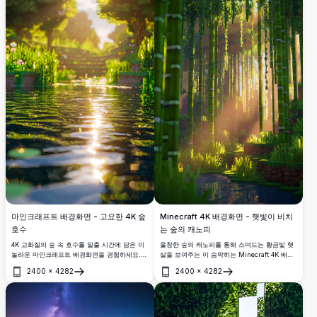
마인크래프트 배경화면 - 고요한 4K 숲
Minecraft 4K 배경화면 - 햇빛이 비치
호수
는 숲의 캐노피
4K 고화질의 숲 속 호수를 일출 시간에 담은 이
울창한 숲의 캐노피를 통해 스며드는 황금빛 햇
놀라운 마인크래프트 배경화면을 경험하세요.
살을 보여주는 이 숨막히는 Minecraft 4K 배경
푸르른 나무들과 생동감 넘치는 식물이 반짝이
화면을 경험해보세요. 고해상도 이미지는 우뚝
2400
×
4282
2400
×
4282
는 물을 둘러싸고 있어 황금빛 햇빛을 반사합니
솟은 나무들 사이의 빛과 그림자의 마법 같은 상
열기
열기
다. 게이머에게 완벽한 이 상세한 풍경은 몰입감
호작용을 포착하여 고요하고 몰입감 있는 숲의
있는 블록 미학으로 데스크톱 또는 모바일 화면
분위기를 연출합니다.
을 향상시킵니다.