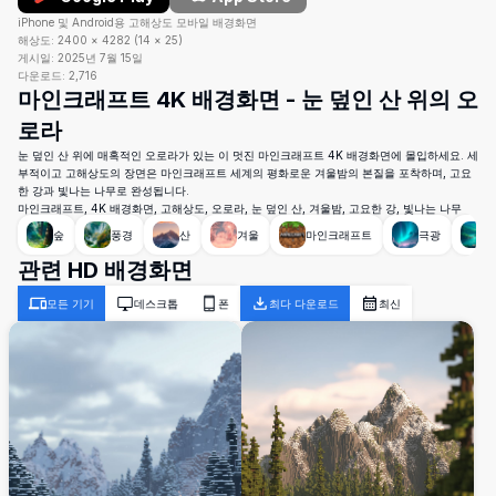
iPhone 및 Android용 고해상도 모바일 배경화면
해상도:
2400
×
4282
(
14
×
25
)
게시일:
2025년 7월 15일
다운로드:
2,716
마인크래프트 4K 배경화면 - 눈 덮인 산 위의 오
로라
눈 덮인 산 위에 매혹적인 오로라가 있는 이 멋진 마인크래프트 4K 배경화면에 몰입하세요. 세
부적이고 고해상도의 장면은 마인크래프트 세계의 평화로운 겨울밤의 본질을 포착하며, 고요
한 강과 빛나는 나무로 완성됩니다.
마인크래프트, 4K 배경화면, 고해상도, 오로라, 눈 덮인 산, 겨울밤, 고요한 강, 빛나는 나무
숲
풍경
산
겨울
마인크래프트
극광
관련 HD 배경화면
모든 기기
데스크톱
폰
최다 다운로드
최신