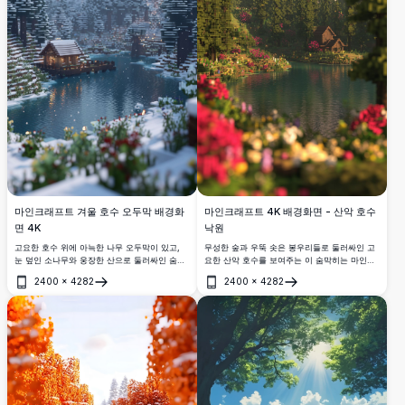
마인크래프트 겨울 호수 오두막 배경화
마인크래프트 4K 배경화면 - 산악 호수
면 4K
낙원
고요한 호수 위에 아늑한 나무 오두막이 있고,
무성한 숲과 우뚝 솟은 봉우리들로 둘러싸인 고
눈 덮인 소나무와 웅장한 산으로 둘러싸인 숨막
요한 산악 호수를 보여주는 이 숨막히는 마인크
히게 아름다운 마인크래프트 겨울 풍경을 4K 해
래프트 4K 배경화면을 경험해보세요. 고해상도
2400
×
4282
2400
×
4282
상도로 담았습니다.
장면에는 생동감 넘치는 꽃들, 평화로운 물, 그
열기
열기
리고 자연의 품에 자리잡은 매력적인 목조 주택
이 특징입니다.