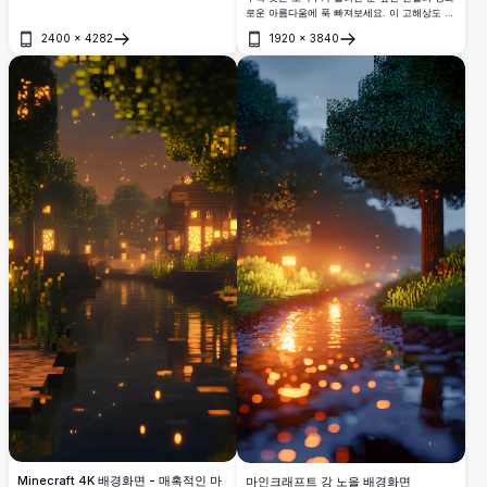
로운 아름다움에 푹 빠져보세요. 이 고해상도 배
경에서 웅장하게 솟아 있고 생동감 넘치는 야생
경화면은 장엄한 산봉우리와 고요한 겨울 풍경
화들이 호숫가를 따라 만개하여 놀라운 고해상
2400
×
4282
1920
×
3840
을 담아 자연의 손상되지 않은 아름다움을 사랑
도로 자연의 아름다움과 건축적 매력의 완벽한
열기
열기
하는 이들에게 완벽합니다.
조화를 만들어냅니다.
Minecraft 4K 배경화면 - 매혹적인 마
마인크래프트 강 노을 배경화면