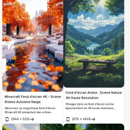
Fond d'écran Anime : Scène Nature
Minecraft Fond d'écran 4K - Scène
4K Haute Résolution
Rivière Automne Neige
Plongez dans ce fond d'écran anime
époustouflant en 4K haute résolution,
Découvrez ce magnifique fond d'écran
mettant en vedette une scène de nature
Minecraft 4K présentant des arbres
sereine. Un lac tranquille est niché entre
d'automne vibrants avec un feuillage
2944
×
5232
2575
×
4406
des montagnes vertes luxuriantes,
orange et rouge ardent le long d'une
Ouvrir
Ouvrir
encadré par des arbres imposants et un
rivière paisible. Le paysage enneigé crée
soleil radieux projetant des rayons dorés.
une scène magique de transition