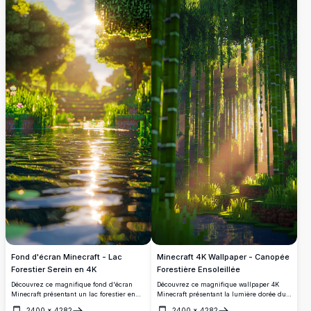
Un banc en bois invite à la contemplation
saisonnière avec des feuilles mortes
paisible, alliant couleurs vives et art
éparpillées flottant sur une eau cristalline.
détaillé. Parfait pour sublimer votre écran
de bureau ou mobile avec ses visuels à
couper le souffle et de haute qualité.
Fond d'écran Minecraft - Lac
Minecraft 4K Wallpaper - Canopée
Forestier Serein en 4K
Forestière Ensoleillée
Découvrez ce magnifique fond d'écran
Découvrez ce magnifique wallpaper 4K
Minecraft présentant un lac forestier en
Minecraft présentant la lumière dorée du
haute résolution 4K au lever du soleil. Des
soleil filtrant à travers une canopée
2400
×
4282
2400
×
4282