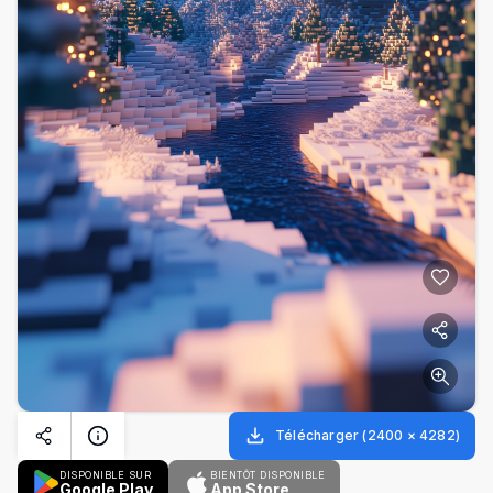
Télécharger
(
2400
×
4282
)
DISPONIBLE SUR
BIENTÔT DISPONIBLE
Google Play
App Store