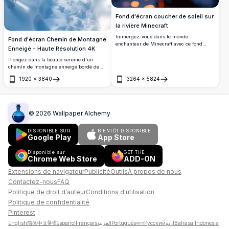
Fond d'écran coucher de soleil sur
la rivière Minecraft
Immergez-vous dans le monde
Fond d'écran Chemin de Montagne
enchanteur de Minecraft avec ce fond
Enneigé - Haute Résolution 4K
d'écran 4K haute résolution époustouflant.
Mettant en scène une rivière pixelisée
Plongez dans la beauté sereine d'un
reflétant la chaleur d'un coucher de soleil,
chemin de montagne enneigé bordé de
cette image capture l'essence des
pins majestueux. Ce fond d'écran haute
1920
×
3840
3264
×
5824
paysages virtuels sereins. Parfait pour les
résolution capture les sommets
Ouvrir
Ouvrir
amateurs de jeux et les fans de Minecraft,
majestueux et le paysage hivernal
cette scène est située parmi des arbres
tranquille, parfait pour ceux qui aiment la
blocs et des eaux scintillantes, créant une
splendeur intacte de la nature.
échappatoire numérique idyllique.
©
2026
Wallpaper Alchemy
Transformez votre écran avec cette belle et
paisible œuvre d'art sur le thème de
Minecraft.
DISPONIBLE SUR
BIENTÔT DISPONIBLE
Google Play
App Store
Disponible sur
GET THE
Chrome Web Store
ADD-ON
Extensions de navigateur
Publicité
Outils
À propos de nous
Contactez-nous
FAQ
Politique de droit d'auteur
Conditions d'utilisation
Politique de confidentialité
Pinterest
English
简体中文
हिन्दी
Español
Français
العربية
Português
বাংলা
Русский
اردو
Bahasa Indonesia