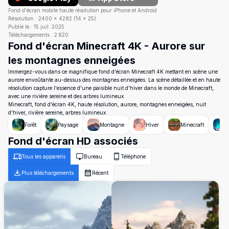
Fond d'écran mobile haute résolution pour iPhone et Android
Résolution :
2400
×
4282
(
14
×
25
)
Publié le :
15 juil. 2025
Téléchargements :
2 820
Fond d'écran Minecraft 4K - Aurore sur
les montagnes enneigées
Immergez-vous dans ce magnifique fond d'écran Minecraft 4K mettant en scène une
aurore envoûtante au-dessus des montagnes enneigées. La scène détaillée et en haute
résolution capture l'essence d'une paisible nuit d'hiver dans le monde de Minecraft,
avec une rivière sereine et des arbres lumineux.
Minecraft, fond d'écran 4K, haute résolution, aurore, montagnes enneigées, nuit
d'hiver, rivière sereine, arbres lumineux
Forêt
Paysage
Montagne
Hiver
Minecraft
A
Fond d'écran HD associés
Tous les appareils
Bureau
Téléphone
Plus téléchargements
Récent