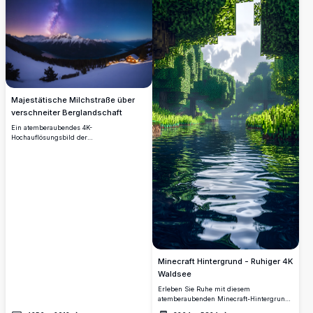
goldene Sonnenlicht. Perfekt für Gamer,
zwischen ragenden Bäumen ein und
verbessert diese detaillierte Landschaft
schafft eine ruhige und eindringliche
Ihren Desktop- oder Mobilbildschirm mit
Waldatmosphäre.
ihrem immersiven, blockartigen Charme.
Majestätische Milchstraße über
verschneiter Berglandschaft
Ein atemberaubendes 4K-
Hochauflösungsbild der
Milchstraßengalaxie, die hell über einem
verschneiten Gebirge leuchtet. Die Szene
zeigt schneebedeckte Gipfel und einen
ruhigen See, der den sternenklaren
Himmel widerspiegelt. Diese
beeindruckende Winterwildnis unter einer
sternenklaren Nacht ist perfekt für
Naturliebhaber, Sternenbeobachter und
diejenigen, die die Schönheit unberührter
Landschaften suchen.
Minecraft Hintergrund - Ruhiger 4K
Waldsee
Erleben Sie Ruhe mit diesem
atemberaubenden Minecraft-Hintergrund,
der einen ruhigen Waldsee in lebendiger