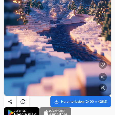
Herunterladen
(
2400
×
4282
)
JETZT BEI
DEMNÄCHST
Google Play
App Store