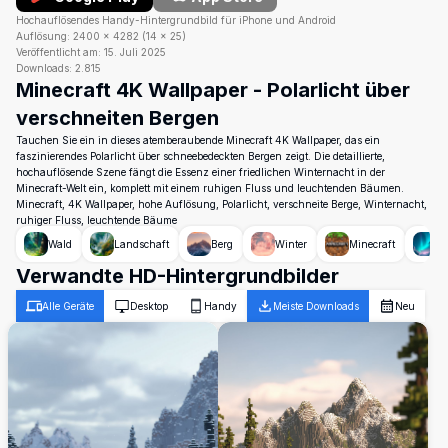
Hochauflösendes Handy-Hintergrundbild für iPhone und Android
Auflösung:
2400
×
4282
(
14
×
25
)
Veröffentlicht am:
15. Juli 2025
Downloads:
2.815
Minecraft 4K Wallpaper - Polarlicht über
verschneiten Bergen
Tauchen Sie ein in dieses atemberaubende Minecraft 4K Wallpaper, das ein
faszinierendes Polarlicht über schneebedeckten Bergen zeigt. Die detaillierte,
hochauflösende Szene fängt die Essenz einer friedlichen Winternacht in der
Minecraft-Welt ein, komplett mit einem ruhigen Fluss und leuchtenden Bäumen.
Minecraft, 4K Wallpaper, hohe Auflösung, Polarlicht, verschneite Berge, Winternacht,
ruhiger Fluss, leuchtende Bäume
Wald
Landschaft
Berg
Winter
Minecraft
Po
Verwandte HD-Hintergrundbilder
Alle Geräte
Desktop
Handy
Meiste Downloads
Neu