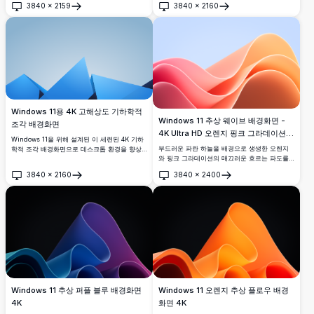
3840
×
2159
3840
×
2160
고 세련된 느낌을 당신의 데스크탑에 더해주며,
데이션 배경에 놓인 인상적인 파란색 조각들을
열기
열기
깊이와 스타일로 디지털 작업 공간을 향상시키
보여줍니다. 이 4K 배경화면은 화면에 세련되고
기에 완벽합니다.
현대적인 감각을 더해주며, 세련된 미니멀리스
트 미학을 선호하는 전문가들과 디자인 애호가
들에게 안성맞춤입니다.
Windows 11용 4K 고해상도 기하학적
Windows 11 추상 웨이브 배경화면 -
조각 배경화면
4K Ultra HD 오렌지 핑크 그라데이션
Windows 11을 위해 설계된 이 세련된 4K 기하
데스크톱 배경
부드러운 파란 하늘을 배경으로 생생한 오렌지
학적 조각 배경화면으로 데스크톱 환경을 향상
와 핑크 그라데이션의 매끄러운 흐르는 파도를
시키세요. 부드러운 그라데이션 배경에 현대적
특징으로 하는 놀라운 4K 초고화질 Windows
이고 미니멀리스트 스타일로 배열된 놀라운 파
3840
×
2160
3840
×
2400
11 추상 배경화면. 와이드스크린 모니터와 현대
란색 형태들을 특징으로 하는 이 고해상도 이미
열기
열기
적인 디스플레이에 완벽한 모던 데스크톱 배경.
지는 화면에 현대적인 느낌을 가져다줍니다. 전
문가 및 디자인 애호가에게 이상적이며, 모든 작
업 공간에 우아함과 세련됨을 더해줍니다.
Windows 11 추상 퍼플 블루 배경화면
Windows 11 오렌지 추상 플로우 배경
4K
화면 4K