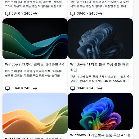
어두운 배경에 생생한 보라색, 파란색, 청록색
깊은 검은 배경에 생동감 넘치는 오렌지와 노란
그라데이션의 흐르는 추상적 형태를 특징으로
색의 흐르는 추상적 형태가 특징인 멋진 고해상
하는 멋진 고해상도 Windows 11 배경화면입니
도 Windows 11 배경화면입니다. 부드러운 곡선
3840
×
2400
3840
×
2400
다. 부드러운 곡선과 프리미엄 시각적 매력을 가
과 그라데이션을 가진 현대적인 미니멀리스트
열기
열기
진 현대적인 데스크톱 커스터마이징에 완벽합니
디자인이 현대적인 설정에 완벽한 우아한 데스
다.
크톱 경험을 제공합니다.
Windows 11 추상 웨이브 배경화면 4K
Windows 11 다크 블루 추상 블룸 배경
화면
어두운 배경에 우아한 청록색과 녹색 그라데이
션으로 흐르는 파도를 특징으로 하는 놀라운 고
깊은 네이비 블루 톤의 유체적이고 장미 같은 추
해상도 추상 배경화면입니다. 시각적 깊이와 현
상적인 형태가 특징인 멋진 4K Windows 11 배
대적 매력을 연출하는 부드럽고 역동적인 곡선
경화면입니다. 어두운 배경에 부드러운 레이어
3840
×
2400
3840
×
2400
으로 모던한 데스크톱 설정에 완벽합니다.
곡선이 극적으로 펼쳐져 우아한 3D 조각 효과를
열기
열기
만들어냅니다.
Windows 11 레인보우 블룸 추상 4K 배