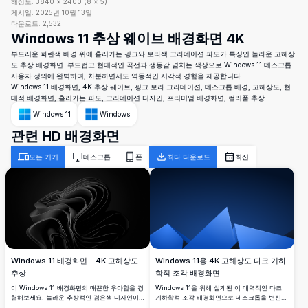
해상도:
3840
×
2400
(
8
×
5
)
게시일:
2025년 10월 13일
다운로드:
2,532
Windows 11 추상 웨이브 배경화면 4K
부드러운 파란색 배경 위에 흘러가는 핑크와 보라색 그라데이션 파도가 특징인 놀라운 고해상
도 추상 배경화면. 부드럽고 현대적인 곡선과 생동감 넘치는 색상으로 Windows 11 데스크톱
사용자 정의에 완벽하며, 차분하면서도 역동적인 시각적 경험을 제공합니다.
Windows 11 배경화면, 4K 추상 웨이브, 핑크 보라 그라데이션, 데스크톱 배경, 고해상도, 현
대적 배경화면, 흘러가는 파도, 그라데이션 디자인, 프리미엄 배경화면, 컬러풀 추상
Windows 11
Windows
관련 HD 배경화면
모든 기기
데스크톱
폰
최다 다운로드
최신
Windows 11 배경화면 - 4K 고해상도
Windows 11용 4K 고해상도 다크 기하
추상
학적 조각 배경화면
이 Windows 11 배경화면의 매끈한 우아함을 경
Windows 11을 위해 설계된 이 매력적인 다크
험해보세요. 놀라운 추상적인 검은색 디자인이
기하학적 조각 배경화면으로 데스크톱을 변신시
특징입니다. 이 고해상도 4K 이미지는 현대적이
키세요. 고해상도의 이미지는 깊은 파란색 그라