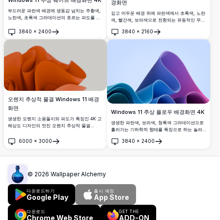
Windows 11 추상 웨이브 배경화면 4K
경화면
부드러운 파란색 배경에 생동감 넘치는 주황색,
깊고 어두운 배경 위에 파란색에서 초록색, 노란
노란색, 초록색 그라데이션의 흐르는 파도를 특
색, 빨간색, 보라색으로 전환되는 유동적인 무지
징으로 하는 멋진 Windows 11 스타일 추상 배
개 레이어가 돋보이는 생동감 넘치는 3D 추상 블
3840
×
2400
3840
×
2160
경화면. 현대적인 디지털 미학의 본질을 포착하
룸이 특징인 멋진 Windows 11 공식 배경화면입
열기
열기
는 부드럽고 현대적인 디자인 요소를 가진 완벽
니다.
한 고해상도 데스크톱 배경.
오렌지 추상적 물결 Windows 11 배경
화면
Windows 11 추상 플로우 배경화면 4K
생생한 오렌지 소용돌이와 파도가 특징인 4K 고
생생한 파란색, 보라색, 청록색 그라데이션으로
해상도 디자인의 멋진 오렌지 추상적 물결
흘러가는 기하학적 형태를 특징으로 하는 놀라
Windows 11 배경화면을 경험하세요. 데스크탑
운 고해상도 추상 배경화면입니다. 부드러운 곡
이나 Windows 11 배경을 향상시키기에 완벽한
6000
×
3000
3840
×
2400
선과 현대적인 디자인 요소로 Windows 11 데스
열기
열기
이 고품질 배경화면은 현대적이고 예술적인 터
크톱 커스터마이징에 완벽하며, 역동적인 시각
치를 제공합니다. 기술 애호가와 디자인 애호가
적 경험을 만들어냅니다.
에게 이상적이며, 선명하고 세세한 시각 효과로
당신의 화면에 과감하고 역동적인 미학을 가져
©
2026
Wallpaper Alchemy
다줍니다.
다운로드하기
출시 예정
Google Play
App Store
다운로드
GET THE
Chrome Web Store
ADD-ON