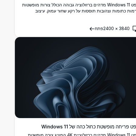
טפט Windows 11 מדהים ברזולוציה גבוהה הכולל צורות מופשטות
רמות כתומות וצהובות תוססות על רקע שחור עמוק. עיצוב
נימליסטי מודרני עם עיקולים חלקים וגרדיאנטים יוצר חוויית
לחן עבודה אלגנטית מושלמת להגדרות עכשוויות.
3840
×
2400
פתח
ט פריחה מופשטת כחול כהה של Windows 11
טפט Windows 11 מדהים ברזולוציית 4K המציג צורה מופשטת