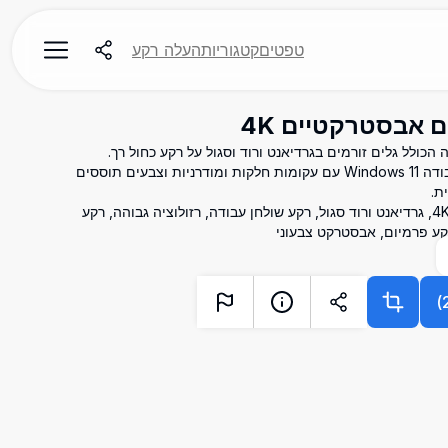
טפטים
קטגוריות
העלה רקע
הכולל גלים זורמים בגרדיאנט ורוד וסגול על רקע כחול רך.
מושלם להתאמה אישית של שולחן העבודה Windows 11 עם עקומות חלקות ומודרניות וצבעים תוססים
ת.
רקע Windows 11, גלים אבסטרקטיים 4K, גרדיאנט ורוד סגול, רקע שולחן עבודה, רזולוציה גבוהה, רקע
רקע פרמיום, אבסטרקט צבעוני
)