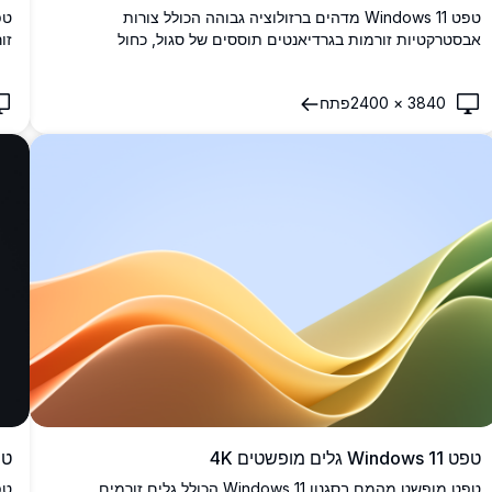
טפט Windows 11 מדהים ברזולוציה גבוהה הכולל צורות
אבסטרקטיות זורמות בגרדיאנטים תוססים של סגול, כחול
זו
וכחול-ירוק על רקע כהה. מושלם להתאמה אישית מודרנית של שולחן
מי
העבודה עם עקומות חלקות ומשיכה ויזואלית איכותית.
שו
3840
×
2400
פתח
טפט Windows 11 גלים מופשטים 4K
טפ
טפט מופשט מהמם בסגנון Windows 11 הכולל גלים זורמים