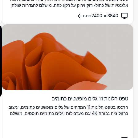
אלגנטיות של כחול-ירוק וירוק על רקע כהה. מושלם להגדרות שולחן
עבודה מודרניות עם עקומות חלקות ודינמיות היוצרות עומק ויזואלי
3840
×
2400
פתח
ומשיכה עכשווית.
טפט חלונות 11 גלים מופשטים כתומים
התנסו בטפט חלונות 11 המדהים של גלים מופשטים כתומים, עיצוב
ברזולוציה גבוהה 4K עם מערבולות וגלים כתומים תוססים. מושלם
לשיפור שולחן העבודה או הרקע של חלונות 11 שלכם, טפט איכותי זה
מציע מגע מודרני ואמנותי. אידיאלי לחובבי טכנולוגיה ועיצובים, הוא
מביא אסתטיקה נועזת ודינמית למסך שלכם עם חזותיים ברורים
ומפורטים.