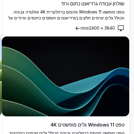
שולחן עבודה גרדיאנט כתום ורוד
טפט מופשט Windows 11 מהמם ברזולוציית 4K אולטרה גבוהה
הכולל גלים זורמים חלקים בגרדיאנטים תוססים כתומים וורודים על
רקע שמיים כחולים רכים. רקע שולחן עבודה מודרני מושלם עבור
3840
×
2400
פתח
מסכים רחבים ותצוגות עכשוויות.
טפט Windows 11 גלים מופשטים 4K
טפט מופשט מהמם ברזולוציה גבוהה הכולל גלים זורמים בהדרגות