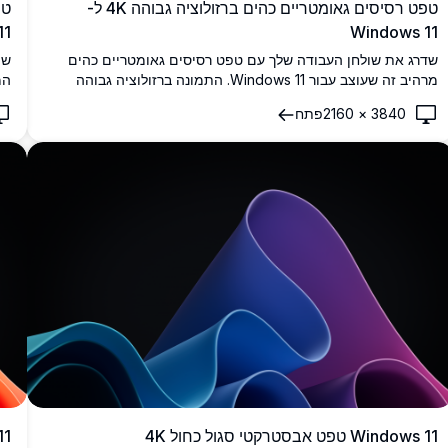
טפט רסיסים גאומטריים כהים ברזולוציה גבוהה 4K ל-
11
Windows 11
שדרג את שולחן העבודה שלך עם טפט רסיסים גאומטריים כהים
מרהיב זה שעוצב עבור Windows 11. התמונה ברזולוציה גבוהה
מציגה רסיסים כחולים מרשימים על רקע מעבר גוונים כחול עמוק.
המ
3840
×
2160
פתח
טפט 4K זה מוסיף נגיעה אלגנטית ומודרנית למסך שלך, מושלם
תמ
לאנשי מקצוע וחובבי עיצוב שמעריכים אסתטיקה מינימליסטית
אי
מתוחכמת.
ומ
Windows 11 טפט אבסטרקטי סגול כחול 4K
ws 11