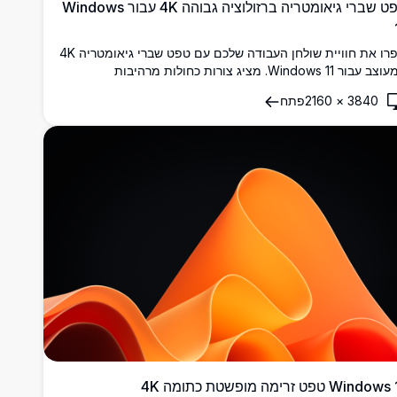
טפט שברי גיאומטריה ברזולוציה גבוהה 4K עבור Windows
שפרו את חוויית שולחן העבודה שלכם עם טפט שברי גיאומטריה 4K
המעוצב עבור Windows 11. מציג צורות כחולות מרהיבות
סודרות בסגנון מודרני ומינימליסטי על רקע עם גרדיאנט רך,
3840
×
2160
פתח
ונה ברזולוציה גבוהה זו מביאה תחושה עכשווית למסך שלכם.
דיאלי עבור אנשי מקצוע וחובבי עיצוב, מוסיף נגיעה של אלגנטיות
תוחכמות לכל סביבת עבודה.
Windo טפט זרימה מופשטת כתומה 4K