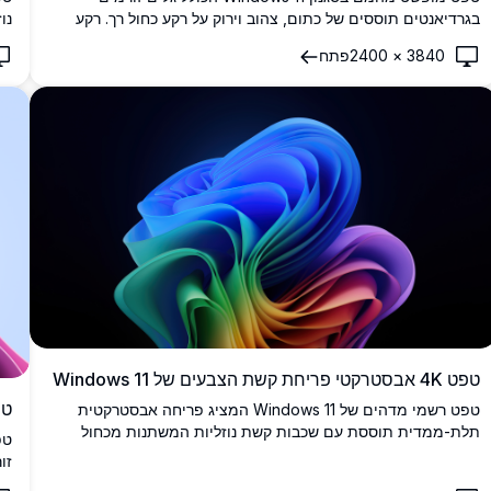
בגרדיאנטים תוססים של כתום, צהוב וירוק על רקע כחול רך. רקע
נו
שולחן עבודה מושלם ברזולוציה גבוהה עם אלמנטי עיצוב חלקים
עו
3840
×
2400
פתח
ומודרניים הלוכדים את המהות של אסתטיקה דיגיטלית עכשווית.
אל
טפט 4K אבסטרקטי פריחת קשת הצבעים של Windows 11
טפט dows 11
טפט רשמי מדהים של Windows 11 המציג פריחה אבסטרקטית
תלת-ממדית תוססת עם שכבות קשת נוזליות המשתנות מכחול
טפ
לירוק, צהוב, אדום וסגול על רקע כהה ועמוק.
זו