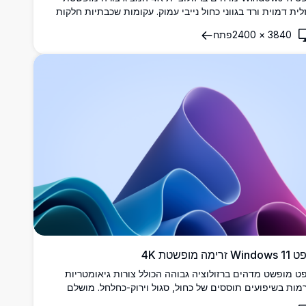
זלית דמוית ורד בגווני כחול נייבי עמוק. עקומות שכבתיות חלקות
לות באופן דרמטי על רקע כהה, ויוצרות אפקט פיסולי תלת-ממדי
3840
×
2400
פתח
גנטי.
Win זרימה מופשטת 4K
ט מופשט מדהים ברזולוציה גבוהה הכולל צורות גיאומטריות
רמות בשיפועים תוססים של כחול, סגול וירוק-כחלחל. מושלם
להתאמה אישית של שולחן העבודה Windows 11 עם עקומות