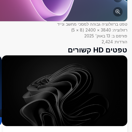
טפט ברזולוציה גבוהה למסכי מחשב ונייד
רזולוציה:
3840
×
2400
(
8
×
5
)
פורסם ב:
13 באוק׳ 2025
הורדות:
2,424
טפטים HD קשורים