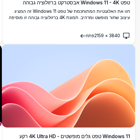
טפט Windows 11 - 4K אבסטרקט ברזולוציה גבוהה
חוו את האלגנטיות המתוחכמת של טפט Windows 11 זה המציג
עיצוב שחור מופשט ומרהיב. תמונת 4K ברזולוציה גבוהה זו מוסיפה
נגיעה מודרנית ומתוחכמת לשולחן העבודה שלך, מושלמת לשיפור
סביבת העבודה הדיגיטלית שלך עם עומק וסגנון.
3840
×
2159
פתח
Windows 11 טפט גלים מופשטים - 4K Ultra HD רקע