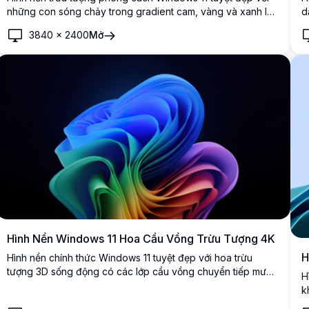
những con sóng chảy trong gradient cam, vàng và xanh lá
d
cây rực rỡ trên nền xanh dương nhẹ nhàng. Hình nền
đ
3840
×
2400
Mở
desktop độ phân giải cao hoàn hảo với các yếu tố thiết kế
t
hiện đại, mượt mà, nắm bắt tinh túy của thẩm mỹ kỹ thuật số
đương đại.
Hình Nền Windows 11 Hoa Cầu Vồng Trừu Tượng 4K
H
Hình nền chính thức Windows 11 tuyệt đẹp với hoa trừu
tượng 3D sống động có các lớp cầu vồng chuyển tiếp mượt
H
mà từ xanh lam sang xanh lá, vàng, đỏ và tím trên nền tối
k
sâu.
n