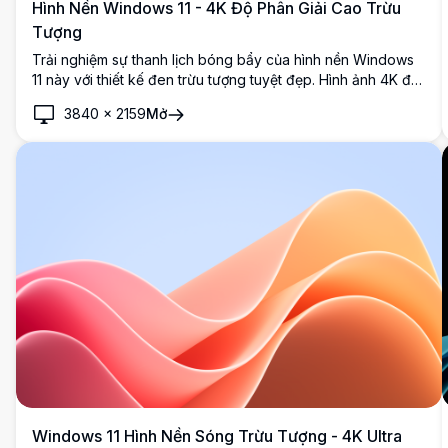
Hình Nền Windows 11 - 4K Độ Phân Giải Cao Trừu
Tượng
Trải nghiệm sự thanh lịch bóng bẩy của hình nền Windows
11 này với thiết kế đen trừu tượng tuyệt đẹp. Hình ảnh 4K độ
phân giải cao này thêm một nét hiện đại và tinh tế vào máy
3840
×
2159
Mở
tính để bàn của bạn, hoàn hảo để nâng cao không gian làm
việc kỹ thuật số của bạn với độ sâu và phong cách.
Windows 11 Hình Nền Sóng Trừu Tượng - 4K Ultra