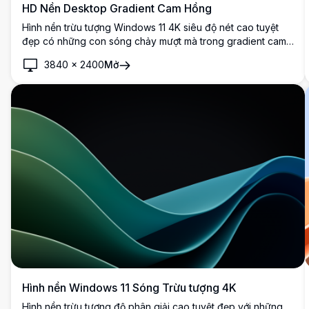
HD Nền Desktop Gradient Cam Hồng
Hình nền trừu tượng Windows 11 4K siêu độ nét cao tuyệt
đẹp có những con sóng chảy mượt mà trong gradient cam
và hồng rực rỡ trên nền trời xanh nhẹ nhàng. Nền desktop
3840
×
2400
Mở
hiện đại hoàn hảo cho màn hình rộng và hiển thị đương đại.
Hình nền Windows 11 Sóng Trừu tượng 4K
Hình nền trừu tượng độ phân giải cao tuyệt đẹp với những