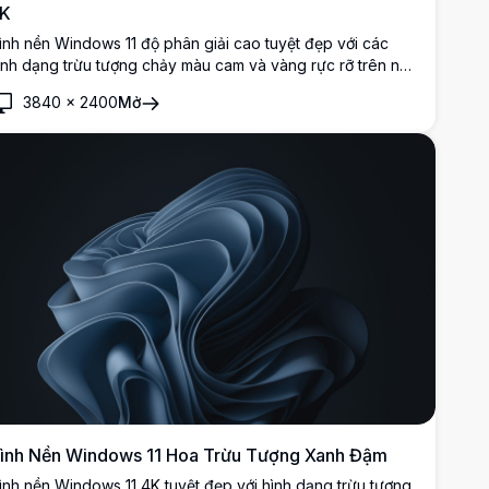
K
ình nền Windows 11 độ phân giải cao tuyệt đẹp với các
ình dạng trừu tượng chảy màu cam và vàng rực rỡ trên nền
en sâu. Thiết kế tối giản hiện đại với các đường cong mượt
3840
×
2400
Mở
à và gradient tạo ra trải nghiệm desktop thanh lịch hoàn
ảo cho các thiết lập đương đại.
ình Nền Windows 11 Hoa Trừu Tượng Xanh Đậm
ình nền Windows 11 4K tuyệt đẹp với hình dạng trừu tượng