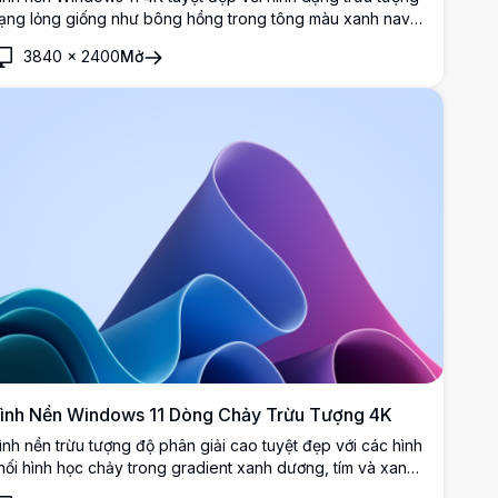
ạng lỏng giống như bông hồng trong tông màu xanh navy
ậm. Các đường cong nhiều lớp mượt mà nổi bật ấn tượng
3840
×
2400
Mở
rên nền tối, tạo ra hiệu ứng điêu khắc 3D thanh lịch.
ình Nền Windows 11 Dòng Chảy Trừu Tượng 4K
ình nền trừu tượng độ phân giải cao tuyệt đẹp với các hình
hối hình học chảy trong gradient xanh dương, tím và xanh
gọc rực rỡ. Hoàn hảo cho việc tùy chỉnh desktop Windows