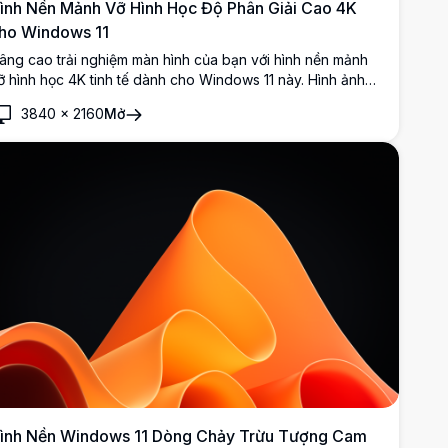
ình Nền Mảnh Vỡ Hình Học Độ Phân Giải Cao 4K
ho Windows 11
âng cao trải nghiệm màn hình của bạn với hình nền mảnh
ỡ hình học 4K tinh tế dành cho Windows 11 này. Hình ảnh
ộ phân giải cao nổi bật với những hình dạng xanh ấn tượng
3840
×
2160
Mở
ược sắp xếp theo phong cách hiện đại, tối giản trên nền
huyển màu nhẹ, mang lại cảm giác hiện đại cho màn hình
ủa bạn. Lý tưởng cho các chuyên gia và những người đam
ê thiết kế, nó thêm vào sự thanh lịch và tinh tế cho bất kỳ
hông gian làm việc nào.
ình Nền Windows 11 Dòng Chảy Trừu Tượng Cam