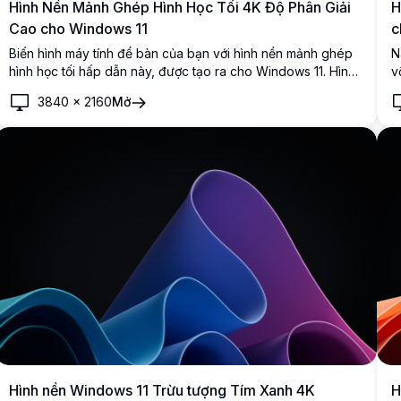
Hình Nền Mảnh Ghép Hình Học Tối 4K Độ Phân Giải
H
Cao cho Windows 11
c
Biến hình máy tính để bàn của bạn với hình nền mảnh ghép
N
hình học tối hấp dẫn này, được tạo ra cho Windows 11. Hình
v
ảnh độ phân giải cao hiển thị những mảnh ghép màu xanh
đ
3840
×
2160
Mở
nổi bật trên nền chuyển sắc xanh đậm. Hình nền 4K này
đ
thêm một touch thanh lịch và đương đại vào màn hình của
c
bạn, hoàn hảo cho những chuyên gia và người yêu thích
c
thiết kế đánh giá cao thẩm mỹ tối giản tinh tế.
m
k
Hình nền Windows 11 Trừu tượng Tím Xanh 4K
H