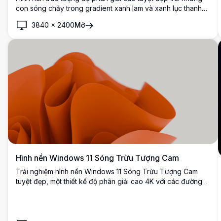
con sóng chảy trong gradient xanh lam và xanh lục thanh
lịch trên nền tối. Hoàn hảo cho thiết lập desktop hiện đại với
3840
×
2400
Mở
những đường cong mượt mà, năng động tạo chiều sâu thị
giác và sức hấp dẫn đương đại.
Hình nền Windows 11 Sóng Trừu Tượng Cam
Trải nghiệm hình nền Windows 11 Sóng Trừu Tượng Cam
tuyệt đẹp, một thiết kế độ phân giải cao 4K với các đường
xoắn và đợt sóng màu cam rực rỡ. Hoàn hảo để nâng cao
màn hình nền hoặc giao diện Windows 11 của bạn, hình nền
chất lượng cao này mang lại một cảm giác hiện đại, nghệ
thuật. Lý tưởng cho những người đam mê công nghệ và