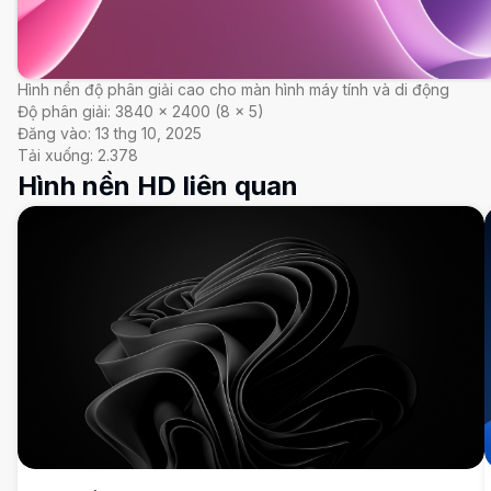
Hình nền độ phân giải cao cho màn hình máy tính và di động
Độ phân giải:
3840
×
2400
(
8
×
5
)
Đăng vào:
13 thg 10, 2025
Tải xuống:
2.378
Hình nền HD liên quan