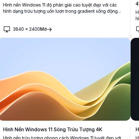
4
Hình nền Windows 11 độ phân giải cao tuyệt đẹp với các
hình dạng trừu tượng uốn lượn trong gradient sống động
H
màu tím, xanh và xanh ngọc trên nền tối. Hoàn hảo cho việc
h
tùy chỉnh desktop hiện đại với đường cong mềm mại và sức
đ
3840
×
2400
Mở
hấp dẫn thị giác cao cấp.
m
h
Hình Nền Windows 11 Sóng Trừu Tượng 4K
H
Hình nền trừu tượng phong cách Windows 11 tuyệt đẹp với
H