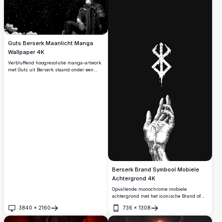
Guts Berserk Maanlicht Manga
Wallpaper 4K
Verbluffend hoogresolutie manga-artwork
met Guts uit Berserk staand onder een
stralende volle maan in een sterrenhemel.
De gedetailleerde zwart-wit illustratie
vangt de iconische krijger in zijn
kenmerkende pantser, wat een
dramatische en sfeervolle scène creëert
die perfect is voor desktopachtergronden.
Berserk Brand Symbool Mobiele
Achtergrond 4K
Opvallende monochrome mobiele
achtergrond met het iconische Brand of
Sacrifice symbool uit de Berserk manga.
3840
×
2160
736
×
1308
Een mystieke hand reikt naar het
Openen
Openen
druipende witte embleem tegen een