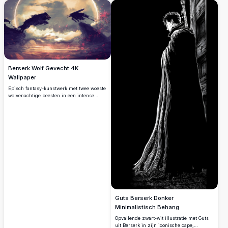
zwaard tegen een getextureerde
achtergrond, perfect voor fans die op zoek
zijn naar mobiele wallpapers in dark
fantasy stijl met intense atmosferische
details.
Berserk Wolf Gevecht 4K
Wallpaper
Episch fantasy-kunstwerk met twee woeste
wolvenachtige beesten in een intense
confrontatie onder een lichtgevende maan.
Donkere silhouetten botsen te midden van
wervelende wolken en karmozijnrode
bloemblaadjes, wat een dramatische, door
Berserk geïnspireerde scène creëert.
Perfect voor fans van dark fantasy en
mythologische gevechten in verbluffende
4K-resolutie.
Guts Berserk Donker
Minimalistisch Behang
Opvallende zwart-wit illustratie met Guts
uit Berserk in zijn iconische cape,