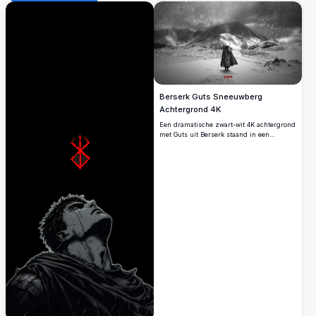
Berserk Guts Sneeuwberg
Achtergrond 4K
Een dramatische zwart-wit 4K achtergrond
met Guts uit Berserk staand in een
besneeuwde woestenij. De eenzame
krijger kijkt uit over bergachtig terrein te
midden van vallende sneeuw, zijn
iconische cape wappert in de wind. Deze
hoge resolutie afbeelding vangt de
donkere, epische sfeer van de
legendarische mangaserie.