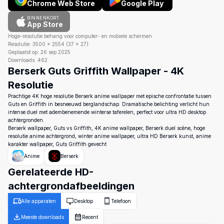
Chrome Web Store
Google Play
BINNENKORT
App Store
Hoge-resolutie behang voor computer- en mobiele schermen
Resolutie:
3500
×
2554
(
37
×
27
)
Geplaatst op:
26 sep 2025
Downloads:
462
Berserk Guts Griffith Wallpaper - 4K
Resolutie
Prachtige 4K hoge resolutie Berserk anime wallpaper met epische confrontatie tussen
Guts en Griffith in besneeuwd berglandschap. Dramatische belichting verlicht hun
intense duel met adembenemende winterse taferelen, perfect voor ultra HD desktop
achtergronden.
Berserk wallpaper, Guts vs Griffith, 4K anime wallpaper, Berserk duel scène, hoge
resolutie anime achtergrond, winter anime wallpaper, ultra HD Berserk kunst, anime
karakter wallpaper, Guts Griffith gevecht
Anime
Berserk
Gerelateerde HD-
achtergrondafbeeldingen
Alle apparaten
Desktop
Telefoon
Meeste downloads
Recent