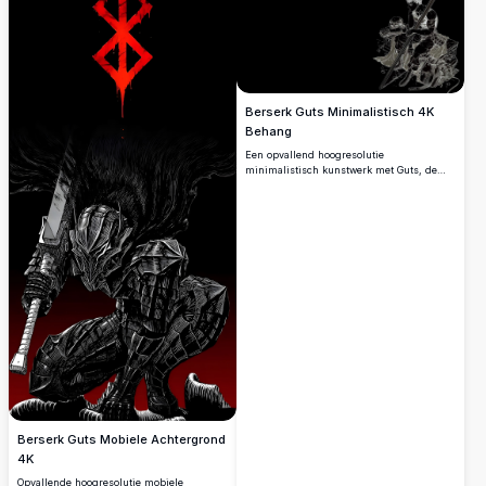
epische, atmosferische anime-
maar krachtige desktopachtergrond.
geïnspireerde kunstwerken.
Berserk Guts Minimalistisch 4K
Behang
Een opvallend hoogresolutie
minimalistisch kunstwerk met Guts, de
legendarische Zwarte Zwaardvechter uit
Berserk, zwaaiend met zijn iconische
Dragonslayer zwaard. Het
monochromatische wit-op-zwart ontwerp
vangt de rauwe intensiteit en dark fantasy
esthetiek van deze geliefde manga serie in
verbluffende 4K kwaliteit.
Berserk Guts Mobiele Achtergrond
4K
Opvallende hoogresolutie mobiele