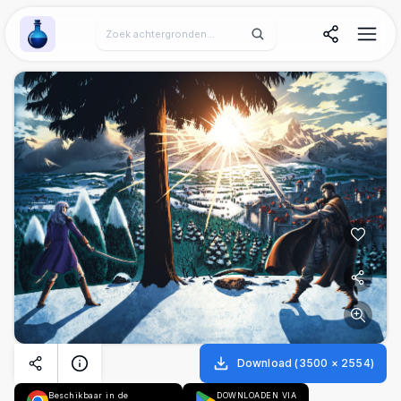
Wallpaper Alchemy
Download
(
3500
×
2554
)
Beschikbaar in de
DOWNLOADEN VIA