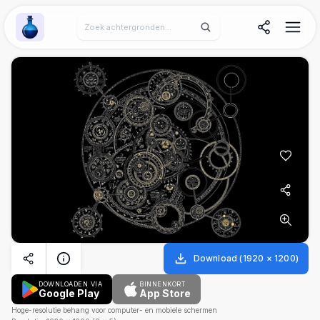
Wallpaper Alchemy
Download
(
1920
×
1200
)
DOWNLOADEN VIA
BINNENKORT
Google Play
App Store
Hoge-resolutie behang voor computer- en mobiele schermen