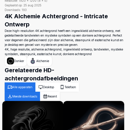
Resolutie:
1920
×
1200
(
8
×
5
)
Geplaatst op:
25 aug 2025
Downloads:
193
4K Alchemie Achtergrond - Intricate
Ontwerp
Deze high-resolution 4K achtergrond heeft een ingewikkeld alchemie ontwerp, met
gedetailleerde tandwielen en mystieke symbolen op een donkere achtergrond. Perfect
voor degenen die gefascineerd zijn door alchemie, steampunk of esoterische kunst en
je desktop een gevoel van mysterie en precisie geven.
4K, hoge resolutie, alchemie achtergrond, ingewikkeld ontwerp, tandwielen, mystieke
symbolen, steampunk, esoterische kunst, donkere achtergrond
Donker
Alchemie
Gerelateerde HD-
achtergrondafbeeldingen
Alle apparaten
Desktop
Telefoon
Meeste downloads
Recent