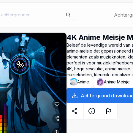
Achterg
4K Anime Meisje M
Beleef de levendige wereld van 
anime-meisje dat gepassioneerd 
elementen zoals muzieknoten, kleu
perfect is voor muziekliefhebber
4K, hoge resolutie, anime meisje,
muzieknoten, kleurrijk, equalizer,
Anime
Anime Meisje
Achtergrond downloa