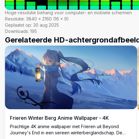
Hoge-resolutie behang voor computer- en mobiele schermen
Resolutie:
3840
×
2160
(
16
×
9
)
Geplaatst op:
30 aug 2025
Downloads:
195
Gerelateerde HD-achtergrondafbeel
Frieren Winter Berg Anime Wallpaper - 4K
Prachtige 4K anime wallpaper met Frieren uit Beyond
Journey's End in een sereen winterberglandschap. De
zilverhharige elf magiër houdt een gloeiende lantaarn vast