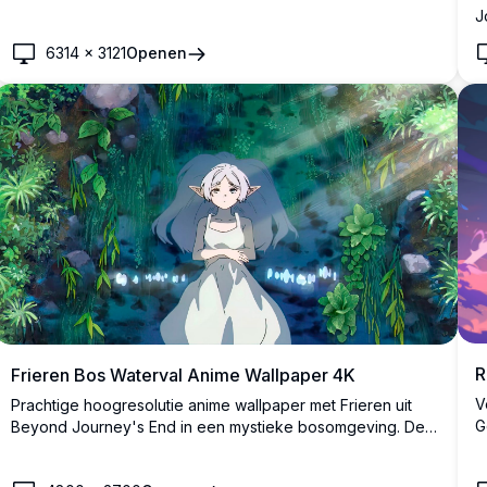
magische winden. De witharige elf magiër is prachtig
J
weergegeven tegen een dromerige zonsondergang
w
achtergrond met vloeiend haar en mystieke sfeer in ultra-
6314
×
3121
Openen
d
high definition kwaliteit.
b
v
R
Frieren Bos Waterval Anime Wallpaper 4K
V
Prachtige hoogresolutie anime wallpaper met Frieren uit
G
Beyond Journey's End in een mystieke bosomgeving. De
v
zilverharige elf magiër staat vredig voor een lichtgevende
b
waterval, omringd door weelderige groene vegetatie en