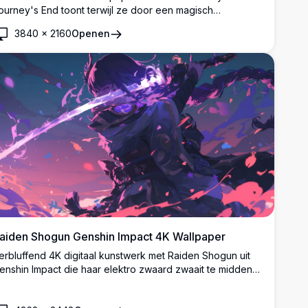
ourney's End toont terwijl ze door een magisch
interlandschap loopt. De witharige elf magiër is omringd
3840
×
2160
Openen
oor wervelende sneeuw, gloeiende bloemen en
etoverde blaadjes onder een sterrenhemel in
erbluffende ultra-hoge definitie kwaliteit.
aiden Shogun Genshin Impact 4K Wallpaper
erbluffend 4K digitaal kunstwerk met Raiden Shogun uit
enshin Impact die haar elektro zwaard zwaait te midden
an wervelende paarse energie en kersenbloesem
laadjes. Hoogresolutie anime-stijl illustratie perfect voor