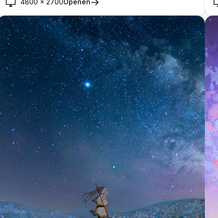
d
4800
×
2700
Openen
magische belichting, wat een betoverende en rustige sfeer
k
creëert die perfect is voor elk scherm.
c