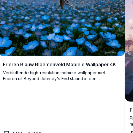
Frieren Blauw Bloemenveld Mobiele Wallpaper 4K
Verbluffende high-resolution mobiele wallpaper met
Frieren uit Beyond Journey's End staand in een
betoverend veld van gloeiende blauwe bloemen onder
een sterrenhemel. De Melkweg verlicht het tafereel en
creëert een magische en serene sfeer, perfect voor
anime-liefhebbers die op zoek zijn naar adembenemende
fantasielandschappen.
F
P
m
D