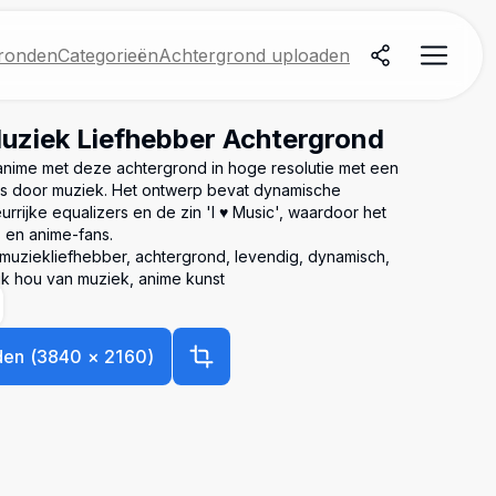
ronden
Categorieën
Achtergrond uploaden
uziek Liefhebber Achtergrond
anime met deze achtergrond in hoge resolutie met een
is door muziek. Het ontwerp bevat dynamische
rrijke equalizers en de zin 'I ♥ Music', waardoor het
s en anime-fans.
 muziekliefhebber, achtergrond, levendig, dynamisch,
 ik hou van muziek, anime kunst
den
(
3840
×
2160
)