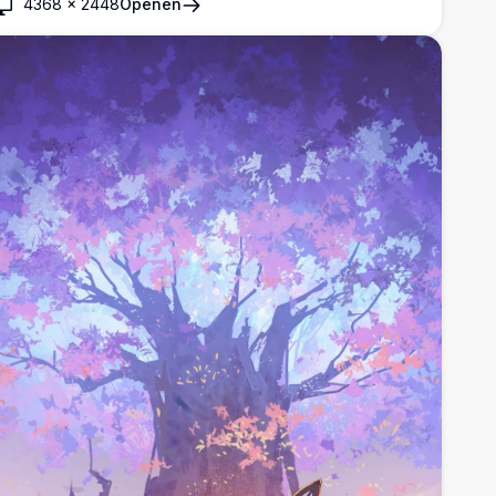
esktop achtergronden met levendige paarse en roze
4368
×
2448
Openen
leurenpalet die een epische gevechtsscène atmosfeer
reëert.