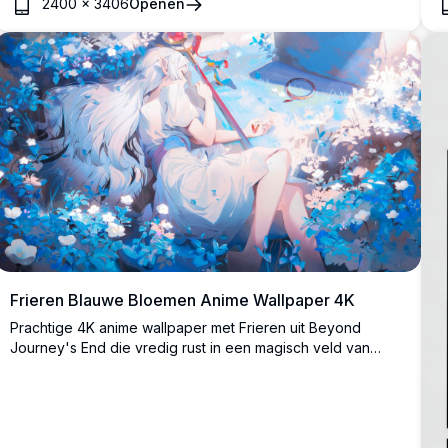
2400
×
3406
Openen
b
s
E
Frieren Blauwe Bloemen Anime Wallpaper 4K
Prachtige 4K anime wallpaper met Frieren uit Beyond
Journey's End die vredig rust in een magisch veld van
blauwe en witte bloemen. De zilverharing elf magiër is
omringd door levendige flora, wat een dromerige en
etherische sfeer creëert met zachte verlichting en prachtig
detail.