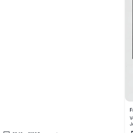
F
V
J
i