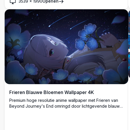
3539
×
1990
Openen
Frieren Blauwe Bloemen Wallpaper 4K
Premium hoge resolutie anime wallpaper met Frieren van
Beyond Journey's End omringd door lichtgevende blauwe
bloemen onder een adembenemende meteorenregen.
Deze betoverende scène toont het geliefde elf karakter in
een dromerige hemelse setting met verbluffende 4K details
en levendige kleuren.