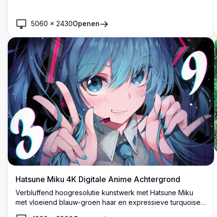
tegen prachtige met sneeuw bedekte toppen met warme
zonsondergang verlichting, wat een vredige en magische
5060
×
2430
Openen
sfeer creëert.
Hatsune Miku 4K Digitale Anime Achtergrond
Verbluffend hoogresolutie kunstwerk met Hatsune Miku
met vloeiend blauw-groen haar en expressieve turquoise
ogen. Dynamische compositie met kosmische elementen,