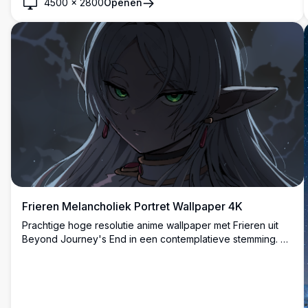
4500
×
2800
Openen
levendige lichteffecten en gedetailleerde anime-styling
perfect voor elke schermachtergrond.
Frieren Melancholiek Portret Wallpaper 4K
Prachtige hoge resolutie anime wallpaper met Frieren uit
Beyond Journey's End in een contemplatieve stemming. Dit
artistieke portret toont de geliefde elf magiër met haar
kenmerkende groene ogen en zilveren haar tegen een
melancholieke atmosferische achtergrond, perfect voor
desktop aanpassing.