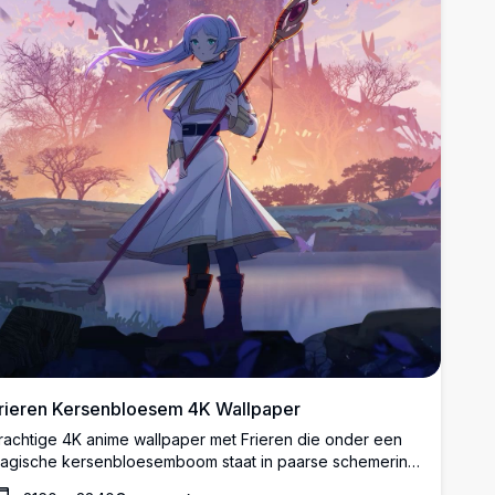
rieren Kersenbloesem 4K Wallpaper
rachtige 4K anime wallpaper met Frieren die onder een
agische kersenbloesemboom staat in paarse schemering.
e elf tovenaar houdt haar staf vast terwijl sakura