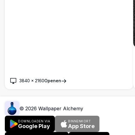
3840
×
2160
Openen
©
2026
Wallpaper Alchemy
DOWNLOADEN VIA
BINNENKORT
Google Play
App Store