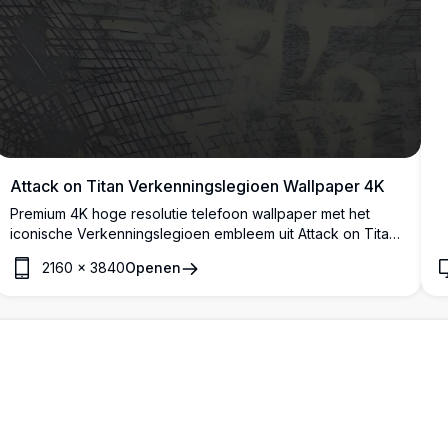
Attack on Titan Verkenningslegioen Wallpaper 4K
Premium 4K hoge resolutie telefoon wallpaper met het
iconische Verkenningslegioen embleem uit Attack on Titan.
Donkere getextureerde achtergrond met het Survey Corps
2160
×
3840
Openen
vleugels van vrijheid symbool in verweerd wit styling,
perfect geoptimaliseerd voor mobiele schermen en anime
liefhebbers.