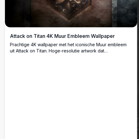
Attack on Titan 4K Muur Embleem Wallpaper
Prachtige 4K wallpaper met het iconische Muur embleem
uit Attack on Titan. Hoge-resolutie artwork dat
gedetailleerd metalen reliëf toont van het heilige
muursymbool op verweerd stenen oppervlak, perfect voor
anime fans en desktop displays.