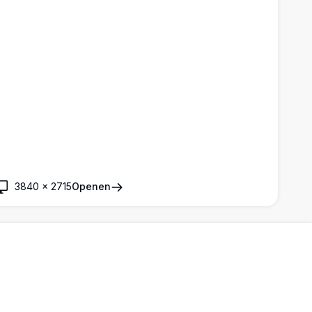
3840
×
2715
Openen