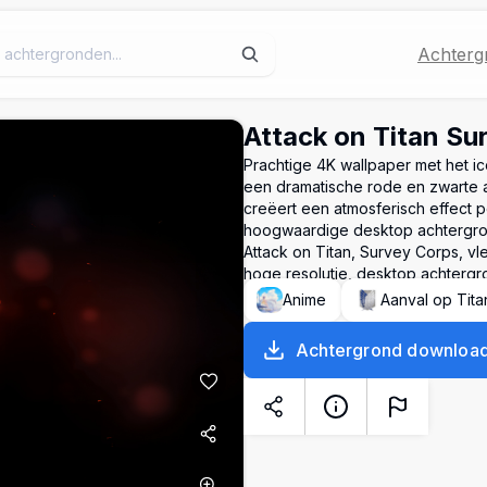
Achterg
Attack on Titan Su
Prachtige 4K wallpaper met het i
een dramatische rode en zwarte a
creëert een atmosferisch effect p
hoogwaardige desktop achtergr
Attack on Titan, Survey Corps, vl
hoge resolutie, desktop achtergr
Anime
Aanval op Tita
Achtergrond downloa