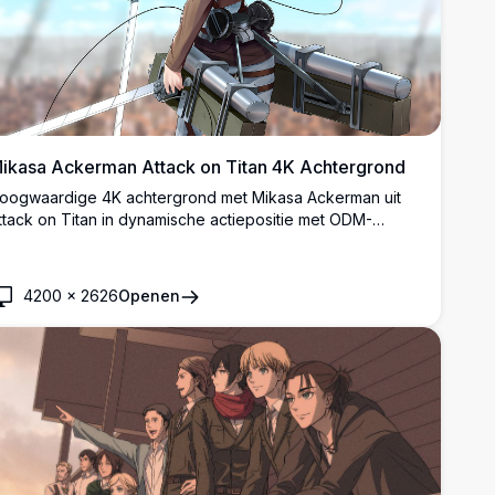
ikasa Ackerman Attack on Titan 4K Achtergrond
oogwaardige 4K achtergrond met Mikasa Ackerman uit
ttack on Titan in dynamische actiepositie met ODM-
itrusting. Prachtig anime-kunstwerk dat de vaardige
urvey Corps soldaat toont met haar kenmerkende rode
jaal tegen een heldere hemelachtergrond, perfect voor
4200
×
2626
Openen
esktop achtergronden.