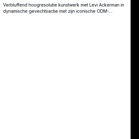
Verbluffend hoogresolutie kunstwerk met Levi Ackerman in
dynamische gevechtsactie met zijn iconische ODM-
uitrusting. Dramatische monochrome compositie met
opvallende rode accenten vangt de intensiteit en
vloeiende beweging van de sterkste soldaat van de
mensheid in de strijd tegen titanen.