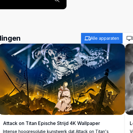
dingen
Alle apparaten
Attack on Titan Epische Strijd 4K Wallpaper
L
Intense hoogresolutie kunstwerk dat Attack on Titan's
V