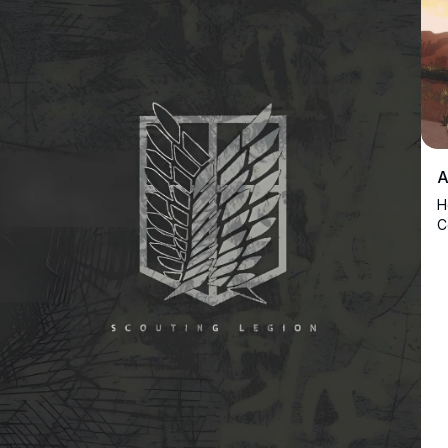
A
H
C
s
k
a
v