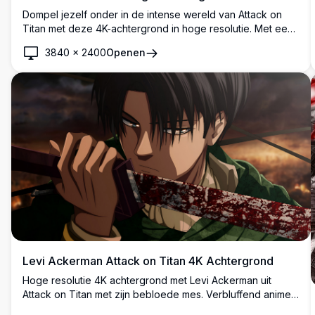
Dompel jezelf onder in de intense wereld van Attack on
Titan met deze 4K-achtergrond in hoge resolutie. Met een
dramatische scène van een lid van het Verkenningslegioen
3840
×
2400
Openen
tegen een vurige achtergrond en een kolossale titaan die
de muur doorbreekt, vangt dit kunstwerk de epische
schaal en spanning van de serie.
Levi Ackerman Attack on Titan 4K Achtergrond
Hoge resolutie 4K achtergrond met Levi Ackerman uit
Attack on Titan met zijn bebloede mes. Verbluffend anime
artwork dat de Survey Corps kapitein toont in een