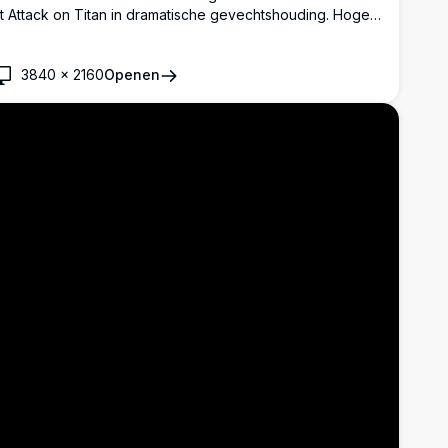
it Attack on Titan in dramatische gevechtshouding. Hoge
esolutie anime artwork die de Survey Corps kapitein toont
et zijn iconische ODM-uitrusting en vastberaden
itdrukking tegen een stormachtige achtergrond.
3840
×
2160
Openen