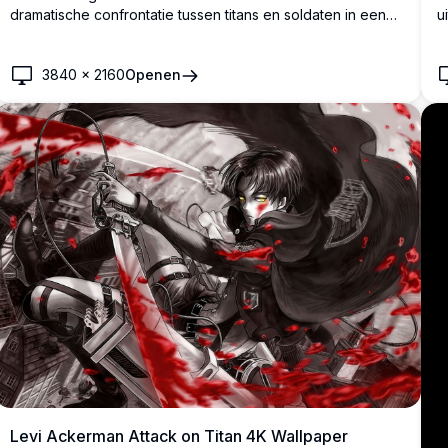
dramatische confrontatie tussen titans en soldaten in een
u
door oorlog verscheurd stadslandschap toont. Bevat
r
prachtige anime visuals met gouden lichteffecten, massieve
m
titan transformaties en epische gevechtssfeer perfect voor
u
3840
×
2160
Openen
desktop achtergronden.
Levi Ackerman Attack on Titan 4K Wallpaper