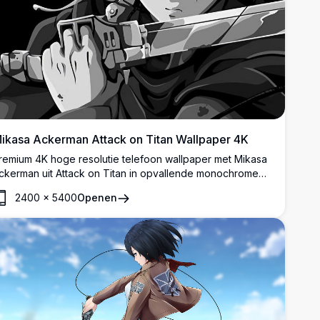
ikasa Ackerman Attack on Titan Wallpaper 4K
remium 4K hoge resolutie telefoon wallpaper met Mikasa
ckerman uit Attack on Titan in opvallende monochrome
rtwork. Toont de bekwame krijger met haar kenmerkende
2400
×
5400
Openen
waarden en ODM uitrusting in dramatische zwart-wit
tyling perfect voor mobiele schermen.