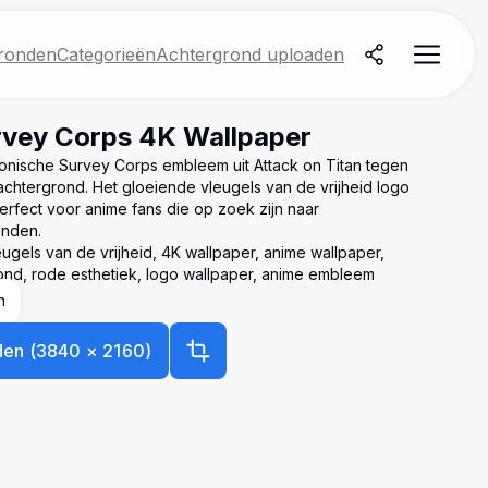
ronden
Categorieën
Achtergrond uploaden
rvey Corps 4K Wallpaper
conische Survey Corps embleem uit Attack on Titan tegen
chtergrond. Het gloeiende vleugels van de vrijheid logo
erfect voor anime fans die op zoek zijn naar
onden.
eugels van de vrijheid, 4K wallpaper, anime wallpaper,
ond, rode esthetiek, logo wallpaper, anime embleem
n
den
(
3840
×
2160
)