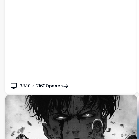
3840
×
2160
Openen