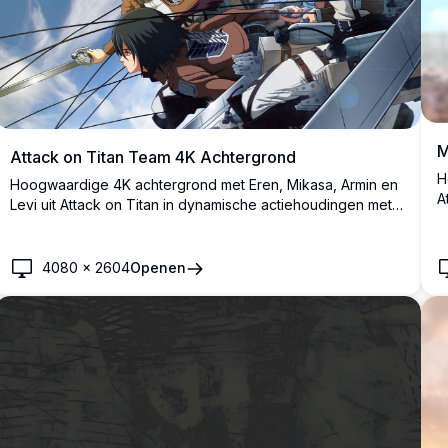
M
Attack on Titan Team 4K Achtergrond
H
Hoogwaardige 4K achtergrond met Eren, Mikasa, Armin en
A
Levi uit Attack on Titan in dynamische actiehoudingen met
u
ODM-uitrusting. Prachtig anime-artwork dat het elite Survey
S
Corps team toont in intense gevechtsformatie tegen een
s
dramatische lucht achtergrond, perfect voor desktop
4080
×
2604
Openen
d
achtergronden.