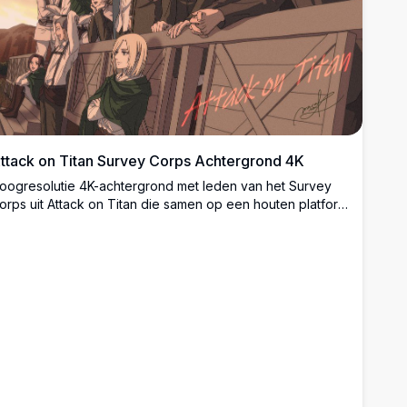
ttack on Titan Survey Corps Achtergrond 4K
oogresolutie 4K-achtergrond met leden van het Survey
orps uit Attack on Titan die samen op een houten platform
taan bij zonsondergang. De iconische personages tonen
ameraadschap en vastberadenheid, met warme
ardetinten die een nostalgische sfeer creëren. Perfect
oor fans van de geliefde animeserie.