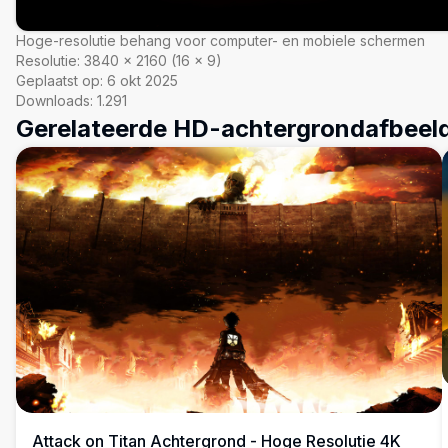
Hoge-resolutie behang voor computer- en mobiele schermen
Resolutie:
3840
×
2160
(
16
×
9
)
Geplaatst op:
6 okt 2025
Downloads:
1.291
Gerelateerde HD-achtergrondafbeel
Attack on Titan Achtergrond - Hoge Resolutie 4K