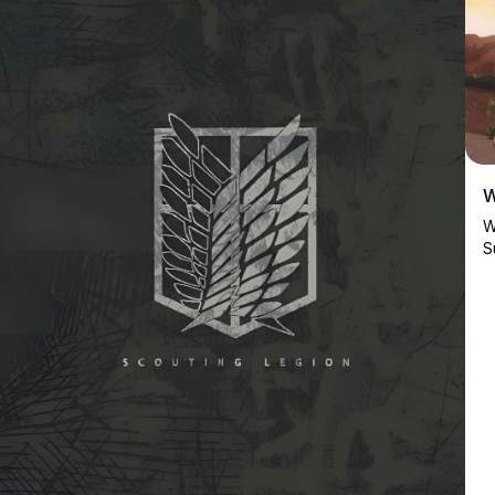
W
W
S
k
p
h
p