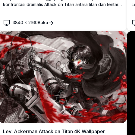
konfrontasi dramatis Attack on Titan antara titan dan tentara
L
dalam pemandangan kota yang dilanda perang.
p
Menampilkan visual anime yang menakjubkan dengan efek
m
pencahayaan emas, transformasi titan yang masif, dan
O
3840
×
2160
Buka
atmosfer pertempuran epik yang sempurna untuk latar
b
belakang desktop.
Levi Ackerman Attack on Titan 4K Wallpaper