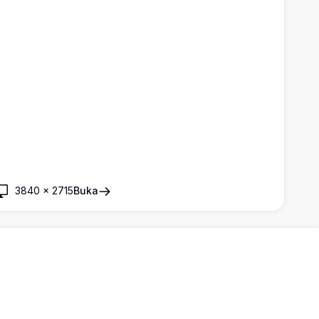
3840
×
2715
Buka