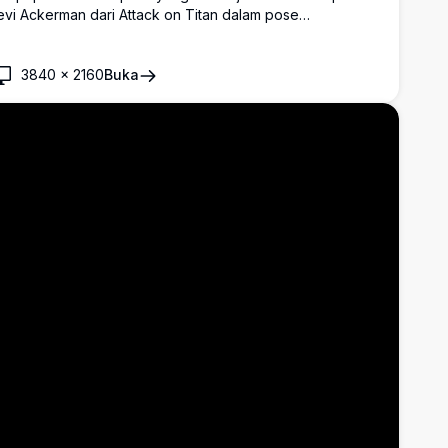
evi Ackerman dari Attack on Titan dalam pose
ertarungan dramatis. Karya seni anime resolusi tinggi yang
enunjukkan kapten Survey Corps dengan perlengkapan
DM ikoniknya dan ekspresi tekad melawan latar belakang
3840
×
2160
Buka
adai.