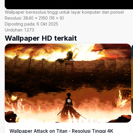
Wallpaper beresolusi tinggi untuk layar komputer dan ponsel
Resolusi:
3840
×
2160
(
16
×
9
)
Diposting pada:
6 Okt 2025
Unduhan:
1.273
Wallpaper HD terkait
Wallpaper Attack on Titan - Resolusi Tinggi 4K