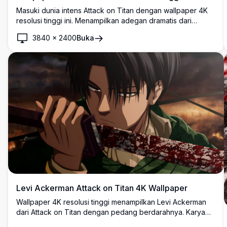
Masuki dunia intens Attack on Titan dengan wallpaper 4K
resolusi tinggi ini. Menampilkan adegan dramatis dari
seorang anggota Resimen Pengintai berlatar belakang api
3840
×
2400
Buka
dan titan kolosal yang merobohkan dinding, karya seni ini
menangkap skala epik dan ketegangan dari serial tersebut.
Levi Ackerman Attack on Titan 4K Wallpaper
Wallpaper 4K resolusi tinggi menampilkan Levi Ackerman
dari Attack on Titan dengan pedang berdarahnya. Karya
seni anime yang menakjubkan menampilkan kapten Survey