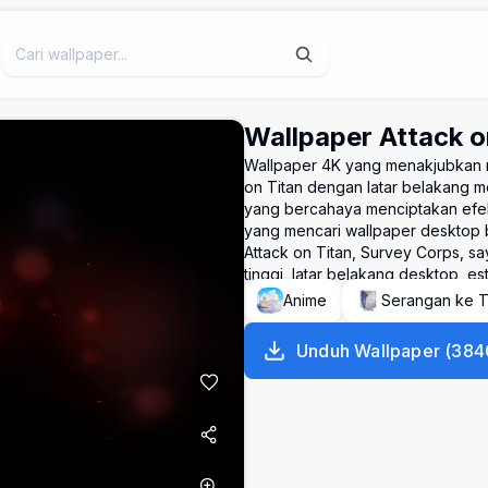
Wallpaper Attack o
Wallpaper 4K yang menakjubkan m
on Titan dengan latar belakang 
yang bercahaya menciptakan efe
yang mencari wallpaper desktop be
Attack on Titan, Survey Corps, s
tinggi, latar belakang desktop, e
Anime
Serangan ke T
Unduh Wallpaper
(
384