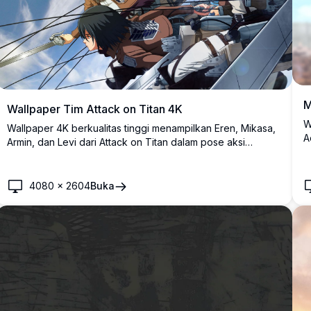
M
Wallpaper Tim Attack on Titan 4K
W
Wallpaper 4K berkualitas tinggi menampilkan Eren, Mikasa,
A
Armin, dan Levi dari Attack on Titan dalam pose aksi
d
dinamis dengan perlengkapan ODM. Karya seni anime yang
m
menakjubkan menampilkan tim elit Survey Corps dalam
t
formasi pertempuran intens berlatar belakang langit
4080
×
2604
Buka
s
dramatis, sempurna untuk latar belakang desktop.