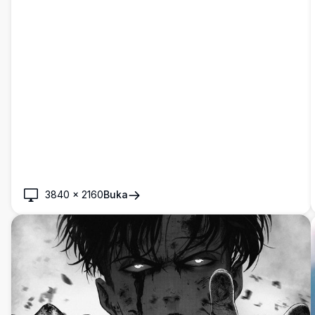
3840
×
2160
Buka