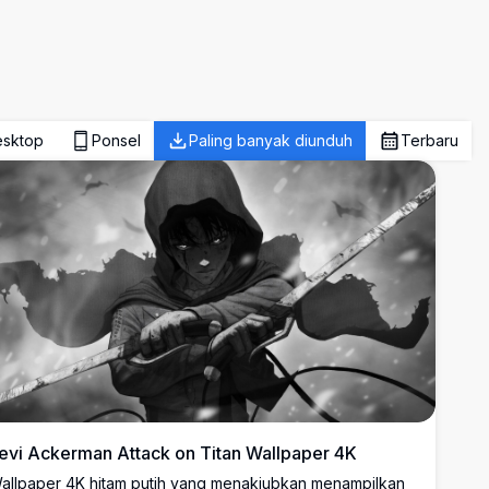
sktop
Ponsel
Paling banyak diunduh
Terbaru
evi Ackerman Attack on Titan Wallpaper 4K
allpaper 4K hitam putih yang menakjubkan menampilkan