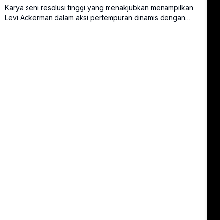
Karya seni resolusi tinggi yang menakjubkan menampilkan
Levi Ackerman dalam aksi pertempuran dinamis dengan
perlengkapan ODM ikoniknya. Komposisi monokrom
dramatis dengan aksen merah mencolok menangkap
intensitas dan gerakan fluid prajurit terkuat umat manusia
dalam pertempuran melawan titan.