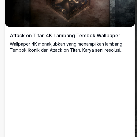
Attack on Titan 4K Lambang Tembok Wallpaper
Wallpaper 4K menakjubkan yang menampilkan lambang
Tembok ikonik dari Attack on Titan. Karya seni resolusi
tinggi yang memamerkan relief logam detail dari simbol
tembok suci pada permukaan batu yang lapuk, sempurna
untuk penggemar anime dan tampilan desktop.