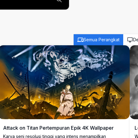
Semua Perangkat
De
Attack on Titan Pertempuran Epik 4K Wallpaper
L
Karya seni resolusi tinggi yang intens menampilkan
W