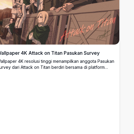
allpaper 4K Attack on Titan Pasukan Survey
allpaper 4K resolusi tinggi menampilkan anggota Pasukan
urvey dari Attack on Titan berdiri bersama di platform
ayu saat matahari terbenam. Karakter ikonik menampilkan
ersahabatan dan tekad, dengan warna-warna bumi
angat menciptakan suasana nostalgia. Sempurna untuk
enggemar serial anime yang dicintai ini.