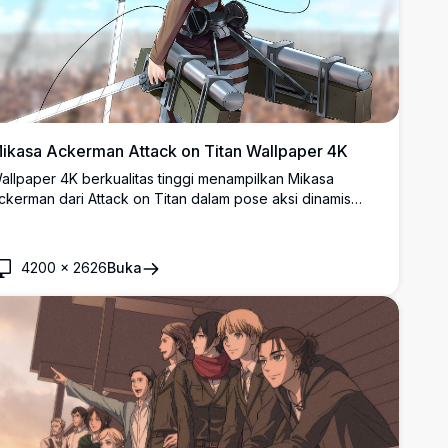
ikasa Ackerman Attack on Titan Wallpaper 4K
allpaper 4K berkualitas tinggi menampilkan Mikasa
ckerman dari Attack on Titan dalam pose aksi dinamis
engan perlengkapan ODM. Karya seni anime yang
enakjubkan menunjukkan prajurit Survey Corps yang
erampil dengan syal merah khasnya berlatar langit cerah,
4200
×
2626
Buka
empurna untuk latar belakang desktop.