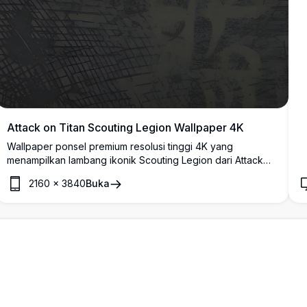
Attack on Titan Scouting Legion Wallpaper 4K
Wallpaper ponsel premium resolusi tinggi 4K yang
menampilkan lambang ikonik Scouting Legion dari Attack
on Titan. Latar belakang gelap bertekstur dengan simbol
2160
×
3840
Buka
sayap kebebasan Survey Corps dalam gaya putih usang,
dioptimalkan sempurna untuk layar mobile dan penggemar
anime.