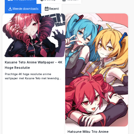
Meeste downloads
Recent
Kasane Teto Anime Wallpaper - 4K
Hoge Resolutie
Prachtige 4K hoge resolutie anime
wallpaper met Kasane Teto met levendig
rood haar en karmijnrode ogen in stijlvolle
donkere outfit. Perfecte ultra HD desktop
achtergrond voor anime fans en
breedbeeld displays met prachtige
artistieke details.
Hatsune Miku Trio Anime