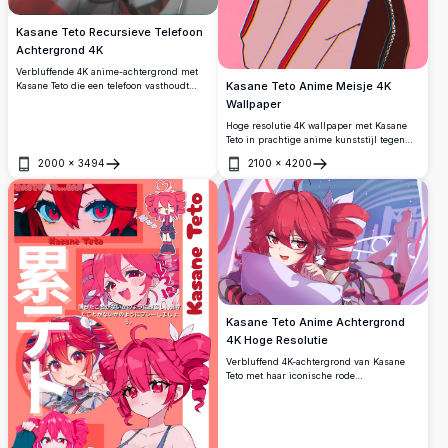
Kasane Teto Recursieve Telefoon
Achtergrond 4K
Verbluffende 4K anime-achtergrond met
Kasane Teto Anime Meisje 4K
Kasane Teto die een telefoon vasthoudt
waarop zichzelf in een oneindige
Wallpaper
recursieve lus wordt weergegeven. Hoge
Hoge resolutie 4K wallpaper met Kasane
resolutie artwork met levendig rood haar,
Teto in prachtige anime kunststijl tegen
donker outfit en gelaagde digitale
een levendige verloop achtergrond. Perfect
illustratie door kunstenaar kieed.
2000
×
3494
2100
×
4200
voor desktop en mobiele schermen met
Openen
Openen
verbluffende details en scherpe kwaliteit
voor anime liefhebbers.
Kasane Teto Anime Achtergrond
4K Hoge Resolutie
Verbluffend 4K-achtergrond van Kasane
Teto met haar iconische rode
tweelingkrullen en levendige rode ogen.
Ze houdt een kussen vast met een speelse
glimlach, omgeven door wapperende
linten tegen een dromerige blauwe
achtergrond.