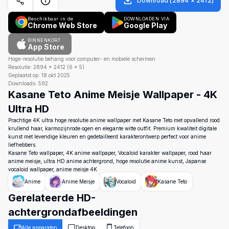
Download
(
2894
×
2412
)
Beschikbaar in de
DOWNLOADEN VIA
Chrome Web Store
Google Play
BINNENKORT
App Store
Hoge-resolutie behang voor computer- en mobiele schermen
Resolutie:
2894
×
2412
(
6
×
5
)
Geplaatst op:
18 okt 2025
Downloads:
592
Kasane Teto Anime Meisje Wallpaper - 4K
Ultra HD
Prachtige 4K ultra hoge resolutie anime wallpaper met Kasane Teto met opvallend rood
krullend haar, karmozijnrode ogen en elegante witte outfit. Premium kwaliteit digitale
kunst met levendige kleuren en gedetailleerd karakterontwerp perfect voor anime
liefhebbers.
Kasane Teto wallpaper, 4K anime wallpaper, Vocaloid karakter wallpaper, rood haar
anime meisje, ultra HD anime achtergrond, hoge resolutie anime kunst, Japanse
vocaloid wallpaper, anime meisje 4K
Anime
Anime Meisje
Vocaloid
Kasane Teto
Gerelateerde HD-
achtergrondafbeeldingen
Alle apparaten
Desktop
Telefoon