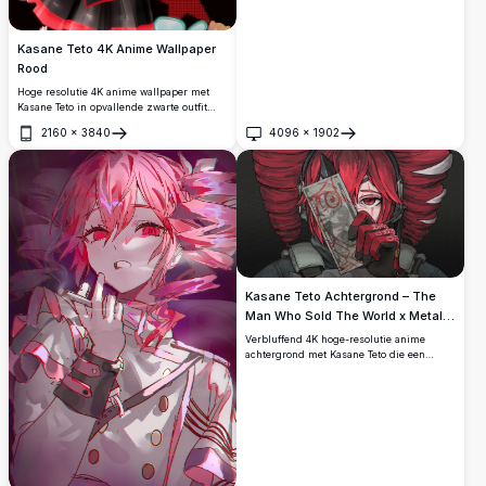
Kasane Teto 4K Anime Wallpaper
Rood
Hoge resolutie 4K anime wallpaper met
Kasane Teto in opvallende zwarte outfit
met rode accenten. Dynamische
2160
×
3840
4096
×
1902
sterpatroon achtergrond creëert levendige
Openen
Openen
visuele impact. Perfect voor fans die op
zoek zijn naar premium kwaliteit anime
karakter artwork met gedurfde rode en
zwarte kleurenschema.
Kasane Teto Achtergrond – The
Man Who Sold The World x Metal
Gear Solid 4K
Verbluffend 4K hoge-resolutie anime
achtergrond met Kasane Teto die een
vervormde dollarbiljet vasthoudt met
occulte rode markeringen, geïnspireerd
door 'The Man Who Sold The World' en de
Metal Gear Solid-esthetiek. Donker,
sfeervol en uiterst gedetailleerd artwork.