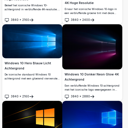
4K Hoge Resolutie
Beleef het iconische Windows 10-
Ervaar het iconische Windows 10-logo in
achtergrond in verbluffende 4K-resolutie.
een verbluffende groene tint met deze
Deze hoogwaardige afbeelding toont het
hoge resolutie 4K-achtergrond. Perfect om
klassieke Windows-logo aan het einde van
3840
×
2160
3840
×
2400
je desktop te verbeteren met levendige
een perspectieftunnel, ontworpen om uw
Openen
Openen
kleuren en scherpe helderheid, deze
desktopervaring te verbeteren met
achtergrond geeft je scherm een moderne
helderheid en diepte.
en verfrissende uitstraling.
Windows 10 Hero Blauw Licht
Achtergrond
Windows 10 Donker Neon Glow 4K
De iconische standaard Windows 10
achtergrond met een gloeiend viervenster
Achtergrond
logo dat heldere blauwe lichtstralen
Een verbluffende Windows 10-achtergrond
uitzendt tegen een diepe donkerblauwe
met het iconische logo weergegeven in
achtergrond. Perfect voor
gloeiende neonblauwe en roze lichtstralen
bureaubladaanpassing in verbluffende 4K-
3840
×
2160
3840
×
2880
tegen een diepzwarte achtergrond, voor
Openen
Openen
resolutie.
een cinematische en futuristische 4K-
visuele ervaring.