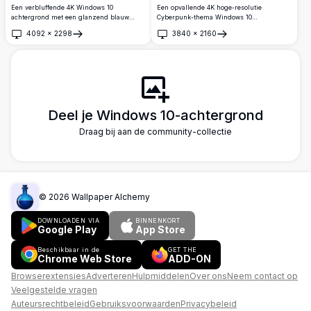
Een verbluffende 4K Windows 10
Een opvallende 4K hoge-resolutie
achtergrond met een glanzend blauw
Cyberpunk-thema Windows 10
glazen golfeffect en het iconische
achtergrond met een vetgedrukt zwart
4092
×
2298
3840
×
2160
Windows-logo subtiel ingebed in de
Windows-logo gecentreerd op een
Openen
Openen
achtergrond, voor een strakke en moderne
levendige neon gele achtergrond met
uitstraling op uw bureaublad.
futuristische HUD-stijl randelementen.
Deel je Windows 10-achtergrond
Draag bij aan de community-collectie
©
2026
Wallpaper Alchemy
DOWNLOADEN VIA
BINNENKORT
Google Play
App Store
Beschikbaar in de
GET THE
Chrome Web Store
ADD-ON
Browserextensies
Adverteren
Hulpmiddelen
Over ons
Neem contact op
Veelgestelde vragen
Auteursrechtbeleid
Gebruiksvoorwaarden
Privacybeleid