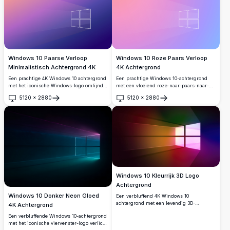
Windows 10 Paarse Verloop
Windows 10 Roze Paars Verloop
Minimalistisch Achtergrond 4K
4K Achtergrond
Een prachtige 4K Windows 10 achtergrond
Een prachtige Windows 10-achtergrond
met het iconische Windows-logo omlijnd
met een vloeiend roze-naar-paars-naar-
in wit tegen een vloeiende paarse en
blauw verloop en een minimalistische
5120
×
2880
5120
×
2880
oranje verloopachtergrond. Perfect voor
witte Windows-logo omtrek, perfect voor
Openen
Openen
moderne desktops die een strakke,
moderne bureaubladesthetiek in ultra-
minimalistische uitstraling zoeken.
hoge 4K-resolutie.
Windows 10 Kleurrijk 3D Logo
Achtergrond
Windows 10 Donker Neon Gloed
Een verbluffend 4K Windows 10
achtergrond met een levendig 3D-
4K Achtergrond
perspectief van het iconische Windows-
Een verbluffende Windows 10-achtergrond
logo. Rijke verloopkleuren mengen oranje,
met het iconische viervenster-logo verlicht
roze, groen en blauw, wat zorgt voor een