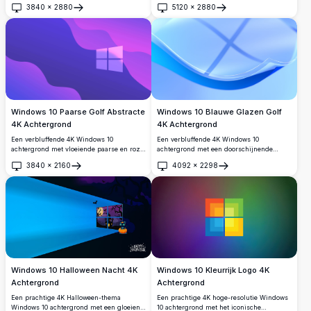
door levendige cyaan en magenta
dramatische en moderne
3840
×
2880
5120
×
2880
neonlichtstralen tegen een diepe donkere
Openen
Openen
desktopachtergrond.
achtergrond, perfect voor moderne
bureaubladesthetiek.
Windows 10 Blauwe Glazen Golf
Windows 10 Paarse Golf Abstracte
4K Achtergrond
4K Achtergrond
Een verbluffende 4K Windows 10
Een verbluffende 4K Windows 10
achtergrond met een doorschijnende
achtergrond met vloeiende paarse en roze
glazen golf die elegantgolft over een
gradiëntgolven en een gloeiend Windows-
3840
×
2160
4092
×
2298
levendig blauw verloopachtergrond, met
logo als middelpunt. Perfect voor
Openen
Openen
het iconische Windows-logo dat subtiel
desktopaanpassing met zijn levendige,
zichtbaar is door het glanzende
moderne esthetiek.
oppervlak.
Windows 10 Halloween Nacht 4K
Windows 10 Kleurrijk Logo 4K
Achtergrond
Achtergrond
Een prachtige 4K Halloween-thema
Een prachtige 4K hoge-resolutie Windows
Windows 10 achtergrond met een gloeiend
10 achtergrond met het iconische