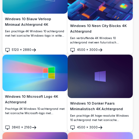
Windows 10 Blauw Verloop
Minimaal Achtergrond 4K
Windows 10 Neon City Blocks 4K
Achtergrond
Een prachtige 4K Windows 10 achtergrond
met het iconische Windows-logo in witte
Een verbluffende 4K Windows 10
omlijning tegen een vloeiende blauw-
achtergrond met een futuristisch
naar-cyaan verloop achtergrond met
isometrisch stadslandschap met gloeiende
subtiele lichtstraal effecten, perfect voor
5120
×
2880
4500
×
3000
neon oranje en blauwe lichten,
Openen
Openen
moderne desktopinstellingen.
geometrische blokstructuren en het
iconische Windows-logo verlicht in
levendige kleuren.
Windows 10 Microsoft Logo 4K
Achtergrond
Windows 10 Donker Paars
Minimalistisch 4K Achtergrond
Prachtige 4K Windows 10-achtergrond met
het iconische Microsoft-logo met
Een prachtige 4K hoge-resolutie Windows
levendige rode, groene, blauwe en gele
10 achtergrond met het iconische
vlakken, die kleurrijke lichtstralen werpen
Windows-logo in paars-blauwe tinten
op een vloeiende verlopende blauwe
3840
×
2160
4500
×
3000
tegen een diepe donkere
Openen
Openen
achtergrond in ultrahoge resolutie.
verloopachtergrond. Perfect voor een
strakke, moderne desktop-uitstraling.