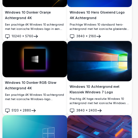
Windows 10 Donker Oranje
Windows 10 Hero Gloeiend Logo
Achtergrond 4K
4K Achtergrond
Een prachtige 4K Windows 10 achtergrond
Prachtige Windows 10 standaard hero-
met het iconische Windows-logo in een
achtergrond met het iconische gloeiende
gedurfde oranje-gele kleurovergang tegen
cyaan Windows-logo tegen een
10240
×
5760
3840
×
2160
een strakke donkere achtergrond met
diepblauwe achtergrond. Perfecte hoge
Openen
Openen
dynamische gebogen lijnen en metallic
resolutie 4K bureaubladachtergrond met
strepen.
dynamische lichtstralen en modern
ontwerp.
Windows 10 Donker RGB Glow
Windows 10 Achtergrond met
Achtergrond 4K
Klassiek Windows 7 Logo
Een prachtige 4K Windows 10-achtergrond
Prachtig 4K hoge-resolutie Windows 10
met het iconische Windows-logo
achtergrond met het iconische Windows 7
gecentreerd op een strakke zwarte
vierkleurenlogo met levendige rode,
achtergrond, omgeven door een levendige
5120
×
2880
3840
×
2400
groene, blauwe en gele panelen,
RGB-kleurverloopgloed met oranje,
Openen
Openen
uitstralende lichtstralen tegen een diep
blauwe, roze en paarse tinten.
donkerblauwe achtergrond.