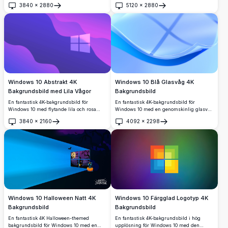
upplyst av livfulla cyan- och
modern skrivbordsbakgrund.
3840
×
2880
5120
×
2880
magentafärgade neonljusstrålar mot en
Öppna
Öppna
djupt mörk bakgrund, perfekt för modern
skrivbordsestetik.
Windows 10 Blå Glasvåg 4K
Windows 10 Abstrakt 4K
Bakgrundsbild
Bakgrundsbild med Lila Vågor
En fantastisk 4K-bakgrundsbild för
En fantastisk 4K-bakgrundsbild för
Windows 10 med en genomskinlig glasvåg
Windows 10 med flytande lila och rosa
som elegant sveper över en livfull blå
gradientvågor och en lysande Windows-
3840
×
2160
4092
×
2298
gradientbakgrund, med den ikoniska
logotyp i mitten. Perfekt för
Öppna
Öppna
Windows-logotypen subtilt synlig genom
skrivbordsanpassning med sin livfulla och
den glansiga ytan.
moderna estetik.
Windows 10 Halloween Natt 4K
Windows 10 Färgglad Logotyp 4K
Bakgrundsbild
Bakgrundsbild
En fantastisk 4K Halloween-themed
En fantastisk 4K-bakgrundsbild i hög
bakgrundsbild för Windows 10 med en
upplösning för Windows 10 med den