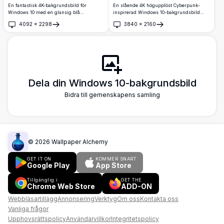
En fantastisk 4K-bakgrundsbild för
En slående 4K högupplöst Cyberpunk-
Windows 10 med en glansig blå
inspirerad Windows 10-bakgrundsbild
glasvågseffekt och den ikoniska Windows-
med en fet svart Windows-logotyp
4092
×
2298
3840
×
2160
logotypen subtilt inbäddad i bakgrunden,
centrerad på en livlig neongul bakgrund
Öppna
Öppna
vilket ger en snygg och modern estetik för
med futuristiska HUD-inspirerade
ditt skrivbord.
kantelement.
Dela din Windows 10-bakgrundsbild
Bidra till gemenskapens samling
©
2026
Wallpaper Alchemy
GET IT ON
KOMMER SNART
Google Play
App Store
Tillgänglig i
GET THE
Chrome Web Store
ADD-ON
Webbläsartillägg
Annonsering
Verktyg
Om oss
Kontakta oss
Vanliga frågor
Upphovsrättspolicy
Användarvillkor
Integritetspolicy