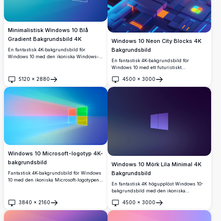
Minimalistisk Windows 10 Blå
Gradient Bakgrundsbild 4K
Windows 10 Neon City Blocks 4K
Bakgrundsbild
En fantastisk 4K-bakgrundsbild för
Windows 10 med den ikoniska Windows-
En fantastisk 4K-bakgrundsbild för
logotypen i vit kontur mot en mjuk blå-till-
Windows 10 med ett futuristiskt
cyan-gradientbakgrund med subtila
isometriskt stadslandskap med glödande
ljusstråleeffekter, perfekt för moderna
5120
×
2880
4500
×
3000
neonorange och blå ljus, geometriska
Öppna
Öppna
skrivbordsmiljöer.
blockstrukturer och den ikoniska
Windows-logotypen upplyst i livfulla
färger.
Windows 10 Microsoft-logotyp 4K-
bakgrundsbild
Windows 10 Mörk Lila Minimal 4K
Bakgrundsbild
Fantastisk 4K-bakgrundsbild för Windows
10 med den ikoniska Microsoft-logotypen
En fantastisk 4K högupplöst Windows 10-
med livfulla röda, gröna, blå och gula
bakgrundsbild med den ikoniska
rutor som kastar färgglada ljusstrålar över
Windows-logotypen i lila-blå toner mot en
en mjuk gradientblå bakgrund i ultrahög
3840
×
2160
4500
×
3000
djup mörk gradientbakgrund. Perfekt för
Öppna
Öppna
upplösning.
en ren, modern skrivbordsestetik.