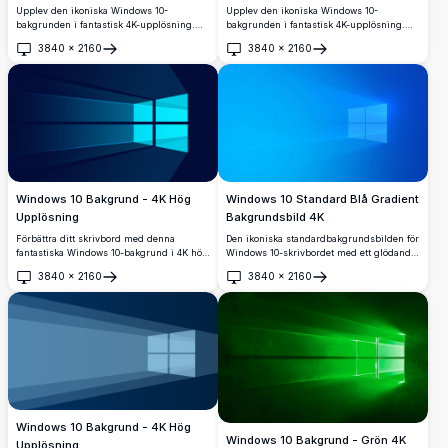
Upplev den ikoniska Windows 10-
Upplev den ikoniska Windows 10-
bakgrunden i fantastisk 4K-upplösning.
bakgrunden i fantastisk 4K-upplösning.
Denna livfulla lila design fångar essensen
Denna högkvalitativa bild visar den
3840
×
2160
3840
×
2160
av modern teknik med sina eleganta,
klassiska Windows-logotypen med en
Öppna
Öppna
reflekterande ytor och djup, perfekt för att
elegant, mörk bakgrund, perfekt för att
förbättra din skrivbords visuella
förbättra din dators visuella tilltal. Idealisk
dragningskraft.
för Windows-entusiaster och teknikälskare.
Windows 10 Bakgrund - 4K Hög
Windows 10 Standard Blå Gradient
Upplösning
Bakgrundsbild 4K
Förbättra ditt skrivbord med denna
Den ikoniska standardbakgrundsbilden för
fantastiska Windows 10-bakgrund i 4K hög
Windows 10-skrivbordet med ett glödande
upplösning. Med den ikoniska Windows-
fönsterlogotyp med fyra paneler mot en
3840
×
2160
3840
×
2160
logotypen i en elegant, modern design, är
livfull blå gradientbakgrund. Perfekt för att
Öppna
Öppna
denna bakgrund perfekt för teknikkunniga
återställa ditt klassiska Windows 10-
som vill anpassa sin Windows 10-
utseende i fantastisk 4K-upplösning.
upplevelse med en touch av elegans och
klarhet.
Windows 10 Bakgrund - 4K Hög
Windows 10 Bakgrund - Grön 4K
Upplösning