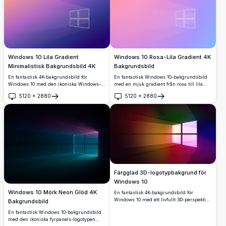
Windows 10 Lila Gradient
Windows 10 Rosa-Lila Gradient 4K
Minimalistisk Bakgrundsbild 4K
Bakgrundsbild
En fantastisk 4K-bakgrundsbild för
En fantastisk Windows 10-bakgrundsbild
Windows 10 med den ikoniska Windows-
med en mjuk gradient från rosa till lila
logotypen konturerad i vitt mot en mjuk
och blå, med en minimalistisk vit kontur
5120
×
2880
5120
×
2880
lila och orange gradientbakgrund. Perfekt
av Windows-logotypen, perfekt för modern
Öppna
Öppna
för moderna skrivbord som söker en ren,
skrivbordsestetik i ultrahög 4K-
minimalistisk estetik.
upplösning.
Färgglad 3D-logotypbakgrund för
Windows 10
Windows 10 Mörk Neon Glöd 4K
En fantastisk 4K-bakgrundsbild för
Windows 10 med ett livfullt 3D-perspektiv
Bakgrundsbild
av den ikoniska Windows-logotypen. Rika
En fantastisk Windows 10-bakgrundsbild
gradientfärger blandar orange, rosa, grönt
med den ikoniska fyrpanels-logotypen
och blått och skapar en dramatisk och