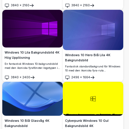
lysande blå logotyp, kusliga nattscener
ikoniska fyrkantiga logotypen med livfulla
3840
×
2160
3840
×
2160
med fladdermöss, fullmåne, spökhus och
röda, gröna, blå och gula paneler mot en
Öppna
Öppna
en gullig svart katt som sitter i en pumpa.
mjuk flerfärgad gradientbakgrund. Perfekt
för anpassning av skrivbordet.
Windows 10 Lila Bakgrundsbild 4K
Windows 10 Hero Blå Lila 4K
Hög Upplösning
Bakgrundsbild
En fantastisk Windows 10-bakgrundsbild
Fantastisk standardbakgrund för Windows
med den ikoniska fyrafönster-logotypen i
10 med den ikoniska fyra-ruta
livfulla violet- och magentatoner mot en
fönsterlogotypen som kastar ljusstrålar
djupt mörklila bakgrund, perfekt för
3840
×
2400
2496
×
1664
mot en djup blå-lila gradientbakgrund.
Öppna
Öppna
ultrabreda och 4K-skärmar.
Perfekt för skrivbordsanpassning i
ultrahög upplösning.
Windows 10 Blå Glasvåg 4K
Cyberpunk Windows 10 Gul
Bakgrundsbild
Bakgrundsbild 4K