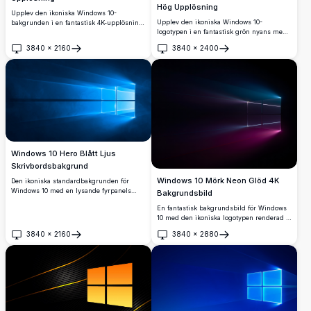
Hög Upplösning
Upplev den ikoniska Windows 10-
Upplev den ikoniska Windows 10-
bakgrunden i en fantastisk 4K-upplösning.
logotypen i en fantastisk grön nyans med
Denna högkvalitativa bild har den
denna högupplösta 4K-bakgrund. Perfekt
klassiska Windows-logotypen i slutet av en
3840
×
2160
3840
×
2400
för att förbättra ditt skrivbord med livfulla
perspektivtunnel, designad för att förbättra
Öppna
Öppna
färger och skarp klarhet, denna bakgrund
din skrivbordsupplevelse med klarhet och
ger din skärm ett modernt och
djup.
uppfriskande utseende.
Windows 10 Hero Blått Ljus
Skrivbordsbakgrund
Windows 10 Mörk Neon Glöd 4K
Den ikoniska standardbakgrunden för
Windows 10 med en lysande fyrpanels
Bakgrundsbild
fönsterlogotyp som sänder ut klara blå
En fantastisk bakgrundsbild för Windows
ljusstrålar mot en djupt mörkblå
10 med den ikoniska logotypen renderad i
bakgrund. Perfekt för
glödande neonblå och rosa ljusstrålar mot
skrivbordsanpassning i häpnadsväckande
3840
×
2160
3840
×
2880
en djupt svart bakgrund, som levererar en
Öppna
Öppna
4K-upplösning.
filmisk och futuristisk 4K-visuell
upplevelse.