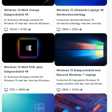
Windows 10 Mörk Orange
Windows 10 Glödande Logotyp 4K
Bakgrundsbild 4K
Skrivbordsunderlägg
En fantastisk 4K-bakgrundsbild för
Fantastiskt standard Windows 10-
Windows 10 med den ikoniska Windows-
skrivbordsunderlägg med den ikoniska
logotypen i en djärv orange-gul gradient
glödande cyan Windows-logotypen mot en
10240
×
5760
3840
×
2160
mot en snygg mörk svart bakgrund med
djup kunglig blå bakgrund. Perfekt
Öppna
Öppna
dynamiska böjda linjer och metalliska
högupplöst 4K skrivbordsunderlägg med
strimmor.
dynamiska ljusstrålar och modernt
design.
Windows 10 Mörk RGB-glöd
Windows 10 Bakgrundsbild med
Bakgrundsbild 4K
Klassisk Windows 7-logotyp
En fantastisk 4K-bakgrundsbild för
Fantastisk 4K högupplöst Windows 10-
Windows 10 med den ikoniska Windows-
bakgrundsbild med den ikoniska Windows
logotypen centrerad på en elegant svart
7-logotypen i fyra färger med livfulla röda,
bakgrund, omgiven av en livfull RGB-
5120
×
2880
3840
×
2400
gröna, blå och gula paneler som utstrålar
färggradient med glöd i nyanser av
Öppna
Öppna
ljusstrålar mot en djupt mörkblå
orange, blått, rosa och lila.
bakgrund.