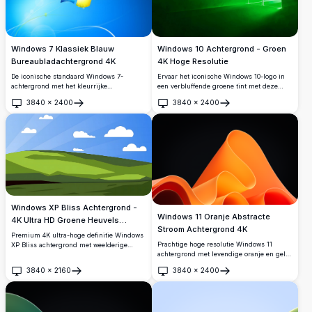
Windows 7 Klassiek Blauw
Windows 10 Achtergrond - Groen
Bureaubladachtergrond 4K
4K Hoge Resolutie
De iconische standaard Windows 7-
Ervaar het iconische Windows 10-logo in
achtergrond met het kleurrijke
een verbluffende groene tint met deze
vierruitslogo op een levendig blauwe
hoge resolutie 4K-achtergrond. Perfect om
3840
×
2400
3840
×
2400
achtergrond met elegante lichtstrepen.
je desktop te verbeteren met levendige
Openen
Openen
Een tijdloze klassieker in ultrahoge
kleuren en scherpe helderheid, deze
resolutie, perfect voor elk bureaublad.
achtergrond geeft je scherm een moderne
en verfrissende uitstraling.
Windows XP Bliss Achtergrond -
Windows 11 Oranje Abstracte
4K Ultra HD Groene Heuvels
Stroom Achtergrond 4K
Desktop Achtergrond
Premium 4K ultra-hoge definitie Windows
Prachtige hoge resolutie Windows 11
XP Bliss achtergrond met weelderige
achtergrond met levendige oranje en gele
groene glooiende heuvels en ongerepte
vloeiende abstracte vormen tegen een diep
blauwe lucht met pluizige wolken.
3840
×
2160
3840
×
2400
zwarte achtergrond. Modern
Perfecte hoge resolutie desktop
Openen
Openen
minimalistisch ontwerp met vloeiende
achtergrond voor breedbeeld monitoren en
rondingen en kleurovergangen creëert een
moderne displays.
elegante desktop ervaring perfect voor