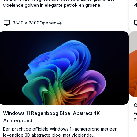
vloeiende golven in elegante petrol- en groene
v
verloopkleuren tegen een donkere achtergrond. Perfect
v
voor moderne desktop-instellingen met gladde,
h
3840
×
2400
Openen
dynamische curves die visuele diepte en hedendaagse
o
aantrekkingskracht creëren.
d
O
Windows 11 Regenboog Bloei Abstract 4K
E
1
Achtergrond
l
Een prachtige officiële Windows 11-achtergrond met een
j
levendige 3D abstracte bloei met vloeiende