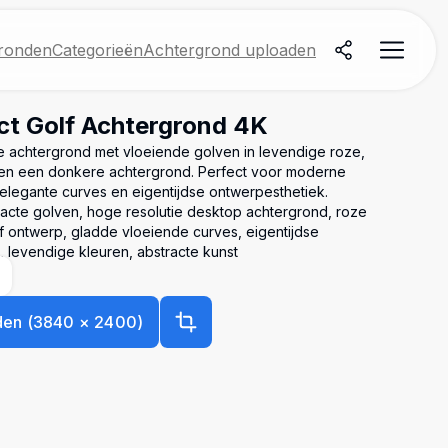
ronden
Categorieën
Achtergrond uploaden
ct Golf Achtergrond 4K
te achtergrond met vloeiende golven in levendige roze,
en een donkere achtergrond. Perfect voor moderne
legante curves en eigentijdse ontwerpesthetiek.
acte golven, hoge resolutie desktop achtergrond, roze
f ontwerp, gladde vloeiende curves, eigentijdse
 levendige kleuren, abstracte kunst
den
(
3840
×
2400
)