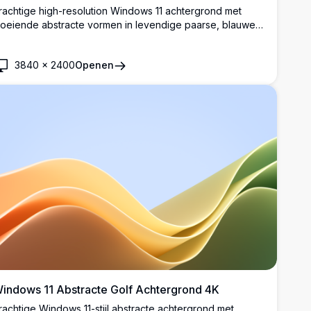
rachtige high-resolution Windows 11 achtergrond met
loeiende abstracte vormen in levendige paarse, blauwe
n groenblauw verlopen tegen een donkere achtergrond.
erfect voor moderne desktop aanpassing met gladde
3840
×
2400
Openen
urves en premium visuele aantrekkingskracht.
indows 11 Abstracte Golf Achtergrond 4K
rachtige Windows 11-stijl abstracte achtergrond met