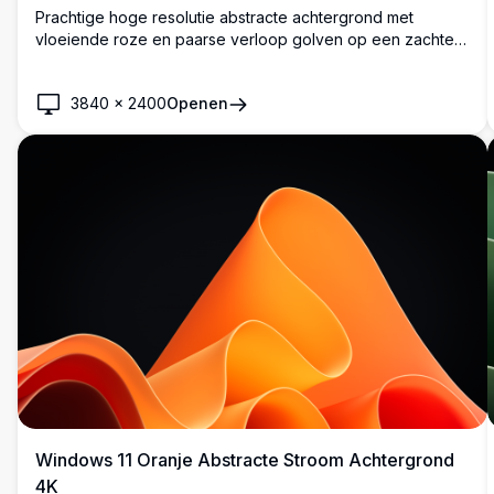
Prachtige hoge resolutie abstracte achtergrond met
vloeiende roze en paarse verloop golven op een zachte
blauwe achtergrond. Perfect voor Windows 11 desktop
aanpassing met gladde, moderne curves en levendige
3840
×
2400
Openen
kleuren die een rustgevende maar dynamische visuele
ervaring creëren.
Windows 11 Oranje Abstracte Stroom Achtergrond
4K