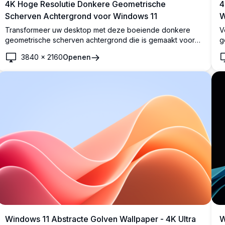
4K Hoge Resolutie Donkere Geometrische
4
Scherven Achtergrond voor Windows 11
W
Transformeer uw desktop met deze boeiende donkere
V
geometrische scherven achtergrond die is gemaakt voor
g
Windows 11. De hoge resolutie afbeelding toont opvallende
W
3840
×
2160
Openen
blauwe scherven tegen een diepblauwe
i
gradiëntachtergrond. Deze 4K-achtergrond voegt een
g
strakke en eigentijdse touch toe aan uw scherm, perfect
a
voor professionals en designliefhebbers die een verfijnde
v
minimalistische esthetiek waarderen.
v
Windows 11 Abstracte Golven Wallpaper - 4K Ultra
W