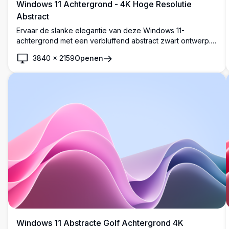
Windows 11 Achtergrond - 4K Hoge Resolutie
Abstract
Ervaar de slanke elegantie van deze Windows 11-
achtergrond met een verbluffend abstract zwart ontwerp.
Deze hoge resolutie 4K-afbeelding voegt een moderne,
3840
×
2159
Openen
verfijnde touch toe aan uw desktop, perfect om uw digitale
werkomgeving te verbeteren met diepte en stijl.
Windows 11 Abstracte Golf Achtergrond 4K