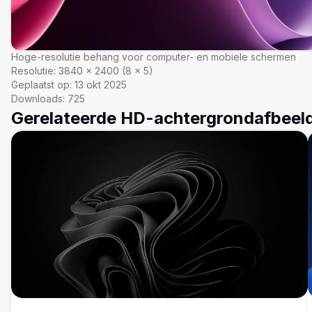
Hoge-resolutie behang voor computer- en mobiele schermen
Resolutie:
3840
×
2400
(
8
×
5
)
Geplaatst op:
13 okt 2025
Downloads:
725
Gerelateerde HD-achtergrondafbeel