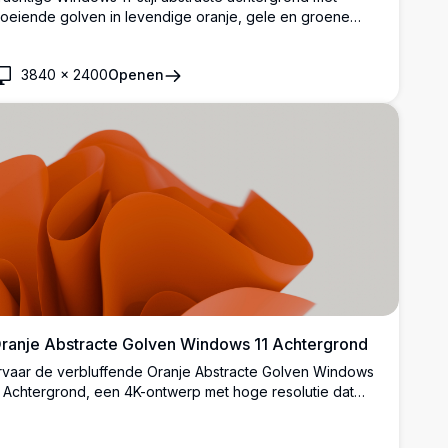
loeiende golven in levendige oranje, gele en groene
erlopen tegen een zachte blauwe achtergrond. Perfecte
oogresolutie desktop achtergrond met gladde, moderne
3840
×
2400
Openen
ntwerpelementen die de essentie van hedendaagse
igitale esthetiek vastleggen.
ranje Abstracte Golven Windows 11 Achtergrond
rvaar de verbluffende Oranje Abstracte Golven Windows
1 Achtergrond, een 4K-ontwerp met hoge resolutie dat
evendige oranje draaiingen en golven bevat. Perfect om
e bureaublad of Windows 11-achtergrond te verbeteren,