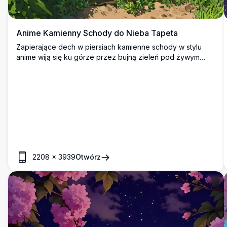
Anime Kamienny Schody do Nieba Tapeta
Zapierające dech w piersiach kamienne schody w stylu
anime wiją się ku górze przez bujną zieleń pod żywym
błękitnym niebem wypełnionym dramatycznymi chmurami
kłębiastymi. Rustykalna drewniana balustrada i polne kwiaty
dodają uroku temu spokojnemu, zainspirowanemu Ghibli
krajobrazowi.
2208
×
3939
Otwórz