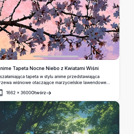
nime Tapeta Nocne Niebo z Kwiatami Wiśni
szałamiająca tapeta w stylu anime przedstawiająca
rzewa wiśniowe otaczające marzycielskie lawendowe
iebo o zmierzchu z delikatnym sierpem księżyca.
1662
×
3600
Otwórz
oskonałe połączenie miękkich różowych i fioletowych
dcieni w zapierającej dech w piersiach jakości 4K.