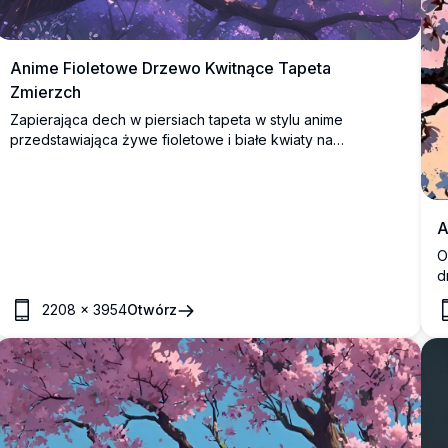
Anime Fioletowe Drzewo Kwitnące Tapeta
Zmierzch
Zapierająca dech w piersiach tapeta w stylu anime
przedstawiająca żywe fioletowe i białe kwiaty na
poskręcanych gałęziach na tle oszałamiającego nieba o
zmierzchu. Płatki unoszą się wdzięcznie wśród ciepłych
różowych i głębokich niebieskich odcieni, tworząc
magiczną, spokojną atmosferę.
A
O
d
n
2208
×
3954
Otwórz
D
o