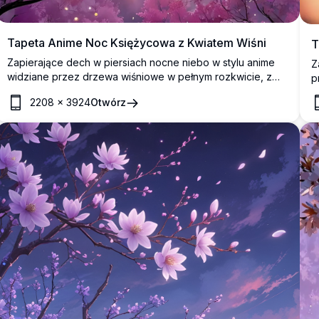
Tapeta Anime Noc Księżycowa z Kwiatem Wiśni
T
Zapierające dech w piersiach nocne niebo w stylu anime
Z
widziane przez drzewa wiśniowe w pełnym rozkwicie, z
p
świecącym pełnym księżycem otoczonym delikatnymi
k
2208
×
3924
Otwórz
różowymi chmurami, rozproszonymi gwiazdami i
d
magicznymi świetlikami w oszałamiającej rozdzielczości 4K.
o