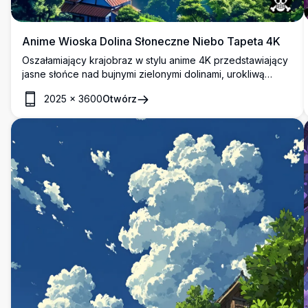
Anime Wioska Dolina Słoneczne Niebo Tapeta 4K
Oszałamiający krajobraz w stylu anime 4K przedstawiający
jasne słońce nad bujnymi zielonymi dolinami, urokliwą
wiejską wioską, łagodnymi górami i dramatycznymi białymi
2025
×
3600
Otwórz
chmurami na tle żywego błękitnego nieba. Idealne jako
tapeta na pulpit i telefon komórkowy.