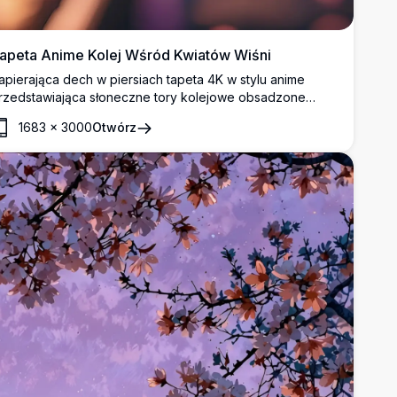
apeta Anime Kolej Wśród Kwiatów Wiśni
apierająca dech w piersiach tapeta 4K w stylu anime
rzedstawiająca słoneczne tory kolejowe obsadzone
witnącymi drzewami wiśni. Różowe płatki kwiatów
1683
×
3000
Otwórz
elikatnie unoszą się w złocistej mgle, podczas gdy w
ddali zbliża się pociąg.