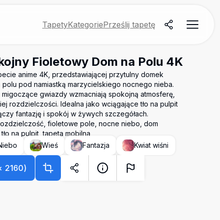
Tapety
Kategorie
Prześlij tapetę
kojny Fioletowy Dom na Polu 4K
tapecie anime 4K, przedstawiającej przytulny domek
polu pod namiastką marzycielskiego nocnego nieba.
i migoczące gwiazdy wzmacniają spokojną atmosferę,
j rozdzielczości. Idealna jako wciągające tło na pulpit
 łączy fantazję i spokój w żywych szczegółach.
rozdzielczość, fioletowe pole, nocne niebo, dom
tło na pulpit, tapeta mobilna
Niebo
Wieś
Fantazja
Kwiat wiśni
×
2160
)