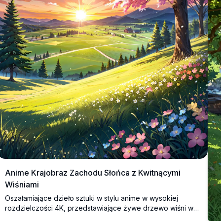
Anime Krajobraz Zachodu Słońca z Kwitnącymi
Wiśniami
Oszałamiające dzieło sztuki w stylu anime w wysokiej
rozdzielczości 4K, przedstawiające żywe drzewo wiśni w
pełnym rozkwicie na tle spokojnego zachodu słońca.