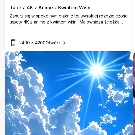
Tapeta 4K z Anime z Kwiatem Wiśni
Zanurz się w spokojnym pięknie tej wysokiej rozdzielczości
tapety 4K z anime z kwiatem wiśni. Malownicza ścieżka
otoczona żywymi różowymi drzewami sakury prowadzi do
spokojnej wioski z górami w tle, wszystko to pod
oszałamiającym niebem o zachodzie słońca.
2400
×
4200
Otwórz