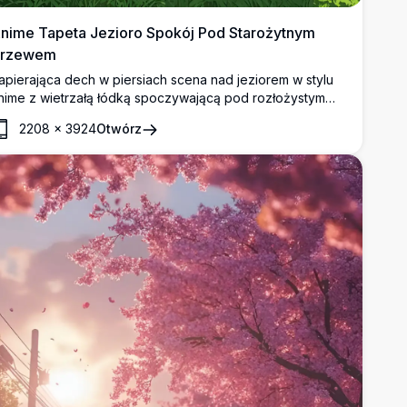
nime Tapeta Jezioro Spokój Pod Starożytnym
rzewem
apierająca dech w piersiach scena nad jeziorem w stylu
nime z wietrzałą łódką spoczywającą pod rozłożystym
rzewem, eleganckimi willami, bujnymi lasami i
2208
×
3924
Otwórz
ajestatycznymi górami odbijającymi się w krystalicznie
zystej wodzie pod żywym błękitnym niebem.