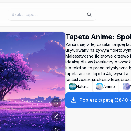
Tapeta Anime: Spo
Zanurz się w tej oszałamiającej 
usytuowany na żywym fioletowym 
Majestatyczne fioletowe drzewo 
idealną dla wyświetlaczy o wysokie
lub telefon, ta praca artystyczna
tapeta anime, tapeta 4k, wysoka 
fantastyczny, spokojny krajobraz, 
Natura
Anime
Pobierz tapetę
(
3840