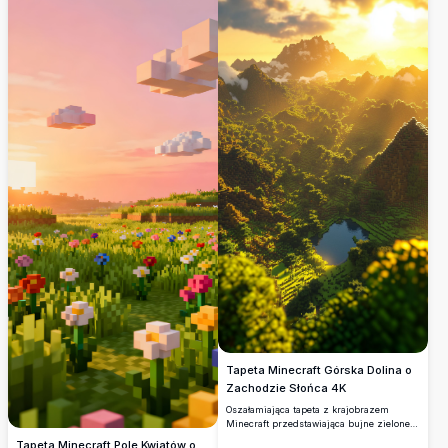
scenę przejścia sezonowego z
każdego entuzjasty Minecrafta.
rozproszonymi opadłymi liśćmi
unoszącymi się na krystalicznie czystej
wodzie.
Tapeta Minecraft Górska Dolina o
Zachodzie Słońca 4K
Oszałamiająca tapeta z krajobrazem
Minecraft przedstawiająca bujne zielone
góry, spokojne jezioro w dolinie i złote
Tapeta Minecraft Pole Kwiatów o