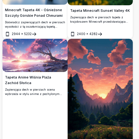
Minecraft Tapeta 4K - Ośnieżone
Tapeta Minecraft Sunset Valley 4K
Szczyty Górskie Ponad Chmurami
Zapierająca dech w piersiach tapeta z
krajobrazem Minecraft przedstawiająca
Doświadcz zapierających dech w piersiach
złoty zachód słońca nad bujnymi
wysokości z tą oszałamiającą tapetą
zielonymi biomami, blokiastymi drzewami
Minecraft 4K prezentującą pokryte
2944
×
5232
2400
×
4282
i świecącymi polami trawy. Idealna dla
śniegiem szczyty górskie wznoszące się
Otwórz
Otwórz
fanów szukających wysokiej
majestatycznie ponad złotymi chmurami.
rozdzielczości, kinowego doświadczenia
Scena w wysokiej rozdzielczości oddaje
Minecraft.
dramatyczne klify i dziewicze ośnieżone
tereny skąpane w ciepłym świetle
słonecznym, tworząc epicką atmosferę
alpejskiej przygody.
Tapeta Anime Wiśnia Plaża
Zachód Słońca
Zapierająca dech w piersiach scena
wybrzeża w stylu anime z pochylonym
drzewem wiśniowym na skalistym brzegu,
świecącym różowo-fioletowym niebem o
zachodzie słońca, błyszczącymi
gwiazdami i spokojnymi wodami oceanu
odbijającymi ciepłe złote światło.