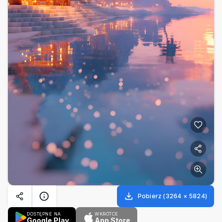
Pobierz
(
3264
×
5824
)
DOSTĘPNE NA
WKRÓTCE
Google Play
App Store