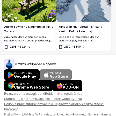
Anime Ławka na Nadmorskim Klifie
Minecraft 4K Tapeta - Śnieżny
Tapeta
Kanion Doliny Rzecznej
Zapierająca dech w piersiach scena
Doświadcz tej zapierającej dech w
nadmorska w stylu anime przedstawiająca
piersiach tapety Minecraft 4K
zwietrzałą drewnianą ławkę z widokiem na
przedstawiającej zamarzniętą rzekę
2208
×
3924
2160
×
3840
błyszczący błękitny ocean, piaszczystą
wijącą się przez wysokie ściany kanionu
Otwórz
Otwórz
plażę, skaliste klify i dramatyczne chmury
pokryte śniegiem. Scena w wysokiej
kłębiaste. Idealna dla miłośników przyrody
rozdzielczości uchwyta padające płatki
szukających spokojnych tapet pulpitu w
śniegu i dramatyczne formacje klifów
wysokiej rozdzielczości.
tworzące spokojny zimowy krajobraz w
©
2026
Wallpaper Alchemy
blokowej perfekcji.
DOSTĘPNE NA
WKRÓTCE
Google Play
App Store
Dostępne w
GET THE
Chrome Web Store
ADD-ON
Rozszerzenia przeglądarki
Reklama
Narzędzia
O nas
Skontaktuj się z nami
Najczęściej zadawane pytania
Polityka praw autorskich
Warunki użytkowania
Polityka prywatności
Pinterest
English
简体中文
हिन्दी
Español
Français
العربية
Português
বাংলা
Русский
اردو
Bahasa Indonesia