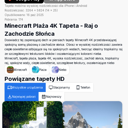
Tapeta mobilna wysokiej rozdzielczości dla iPhone i Android
Rozdzielczość:
3264
×
5824
(
14
×
25
)
Opublikowano:
16 paź 2025
Pobrania:
174
Minecraft Plaża 4K Tapeta - Raj o
Zachodzie Słońca
Doświadcz tej zapierającej dech w piersiach tapety Minecraft 4K przedstawiającej
spokojną scenę plażową o zachodzie słońca. Obraz w wysokiej rozdzielczości zawiera
ciepłe oświetlenie odbijające się na spokojnych wodach, tworząc idealny tropikalny raj
ze szczegółowymi teksturami bloków i oszałamiającymi kolorami nieba.
Minecraft, tapeta plaża, tapeta 4K, wysoka rozdzielczość, zachód słońca, tropikalny
raj, spokojne wody, ciepłe oświetlenie, szczegółowe tekstury, oszałamiające niebo
Minecraft
Plaża
Niebo
Powiązane tapety HD
Wszystkie urządzenia
Stacjonarny
Telefon
Najwięcej pobrań
Najnowszy