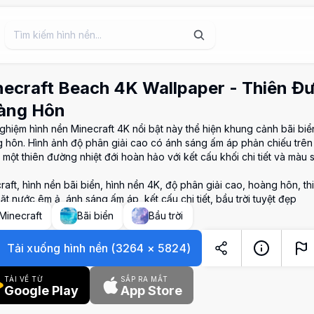
ecraft Beach 4K Wallpaper - Thiên Đ
àng Hôn
nghiệm hình nền Minecraft 4K nổi bật này thể hiện khung cảnh bãi biển
 hôn. Hình ảnh độ phân giải cao có ánh sáng ấm áp phản chiếu trên
 một thiên đường nhiệt đới hoàn hảo với kết cấu khối chi tiết và màu s
raft, hình nền bãi biển, hình nền 4K, độ phân giải cao, hoàng hôn, th
mặt nước êm ả, ánh sáng ấm áp, kết cấu chi tiết, bầu trời tuyệt đẹp
Minecraft
Bãi biển
Bầu trời
Tải xuống hình nền
(
3264
×
5824
)
TẢI VỀ TỪ
SẮP RA MẮT
Google Play
App Store