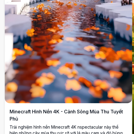
Minecraft Hình Nền 4K - Cảnh Sông Mùa Thu Tuyết
Phủ
Trải nghiệm hình nền Minecraft 4K nspectacular này thể
hiện những cây mùa thu rực rỡ với lá màu cam và đỏ bùng