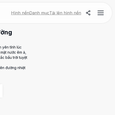
Hình nền
Danh mục
Tải lên hình nền
ường
 yên tĩnh lúc
 mặt nước êm ả,
ắc bầu trời tuyệt
iên đường nhiệt