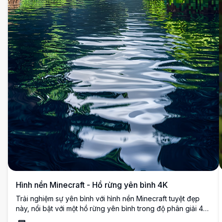
Hình nền Minecraft - Hồ rừng yên bình 4K
Trải nghiệm sự yên bình với hình nền Minecraft tuyệt đẹp
này, nổi bật với một hồ rừng yên bình trong độ phân giải 4K
sống động. Hình ảnh ghi lại một cách tuyệt vời sự xanh tươi