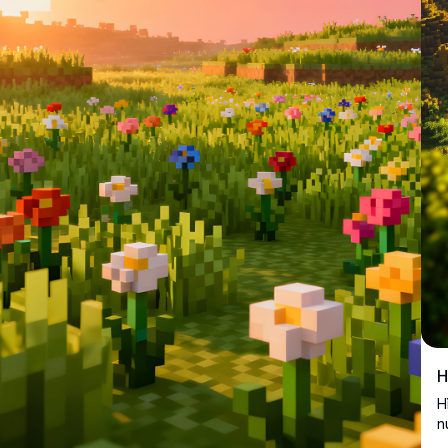
H
H
n
h