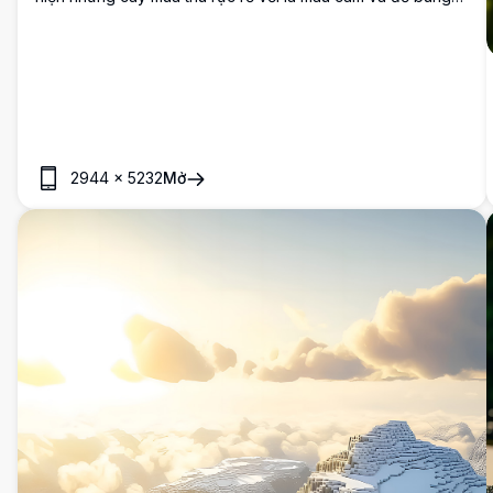
cháy dọc theo con sông yên bình. Phong cảnh phủ tuyết
tạo ra một cảnh chuyển mùa kỳ diệu với những chiếc lá rơi
rải rác trôi nổi trên mặt nước trong suốt như pha lê.
2944
×
5232
Mở