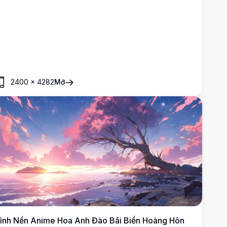
hader chân thực thể hiện địa hình khối vuông ngoạn mục.
2400
×
4282
Mở
ình Nền Anime Hoa Anh Đào Bãi Biển Hoàng Hôn