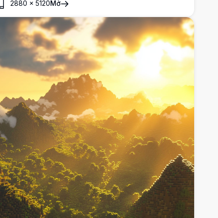
2880
×
5120
Mở
ột khung cảnh yên tĩnh và quyến rũ hoàn hảo cho bất kỳ
hiết bị nào của người yêu thích Minecraft.