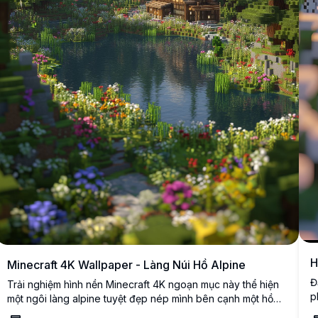
H
Minecraft 4K Wallpaper - Làng Núi Hồ Alpine
Đ
Trải nghiệm hình nền Minecraft 4K ngoạn mục này thể hiện
p
một ngôi làng alpine tuyệt đẹp nép mình bên cạnh một hồ
t
nước trong vắt như pha lê. Những ngọn núi phủ tuyết trắng