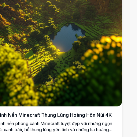
ình Nền Minecraft Thung Lũng Hoàng Hôn Núi 4K
ình nền phong cảnh Minecraft tuyệt đẹp với những ngọn
úi xanh tươi, hồ thung lũng yên tĩnh và những tia hoàng
ôn vàng xuyên qua mây. Render độ phân giải cao với