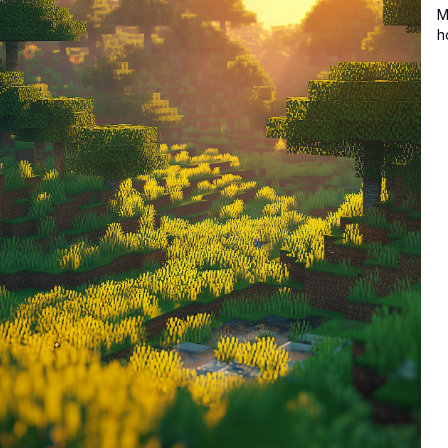
M
h
r
n