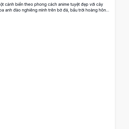
ột cảnh biển theo phong cách anime tuyệt đẹp với cây
oa anh đào nghiêng mình trên bờ đá, bầu trời hoàng hôn
ực rỡ màu hồng và tím, những ngôi sao lấp lánh, và mặt
ước đại dương yên bình phản chiếu ánh vàng ấm áp.