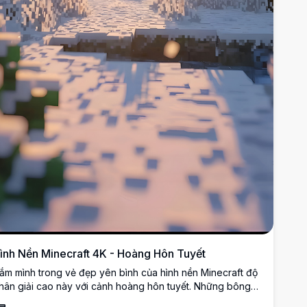
ình Nền Minecraft 4K - Hoàng Hôn Tuyết
ắm mình trong vẻ đẹp yên bình của hình nền Minecraft độ
hân giải cao này với cảnh hoàng hôn tuyết. Những bông
uyết rơi nhẹ nhàng giữa những cây cối hình pixel, tạo ra