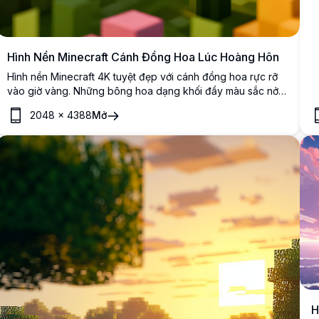
s
Hình Nền Minecraft Cánh Đồng Hoa Lúc Hoàng Hôn
Hình nền Minecraft 4K tuyệt đẹp với cánh đồng hoa rực rỡ
vào giờ vàng. Những bông hoa dạng khối đầy màu sắc nở
rộ dưới bầu trời hồng pastel với những đám mây hình khối
2048
×
4388
Mở
đặc trưng trôi bồng bềnh phía trên đường chân trời hoàng
hôn rực sáng.
H