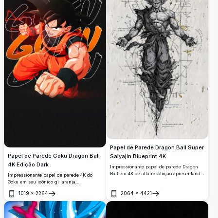
Papel de Parede Dragon Ball Super
Papel de Parede Goku Dragon Ball
Saiyajin Blueprint 4K
4K Edição Dark
Impressionante papel de parede Dragon
Ball em 4K de alta resolução apresentando
Impressionante papel de parede 4K do
um guerreiro Super Saiyajin em um
Goku em seu icônico gi laranja,
esboço detalhado estilo planta técnica com
carregando com energia flamejante contra
1019
×
2264
2064
×
4421
elementos geométricos dourados,
um fundo escuro. Apresenta tipografia
Abrir
Abrir
geometria sagrada e anotações técnicas
dinâmica e aura vermelha brilhante,
em fundo branco texturizado.
perfeito para fãs de anime.