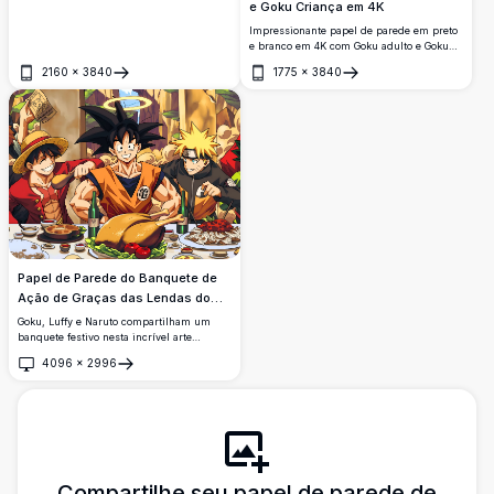
laranja com o símbolo kanji 'Go', cercado
e Goku Criança em 4K
por uma intensa aura de energia rosa.
Impressionante papel de parede em preto
e branco em 4K com Goku adulto e Goku
criança em traje clássico de artes
2160
×
3840
1775
×
3840
marciais. Estilo de arte em linhas
Abrir
Abrir
marcantes sobre fundo preto profundo,
perfeito para telas de celular.
Papel de Parede do Banquete de
Ação de Graças das Lendas do
Anime
Goku, Luffy e Naruto compartilham um
banquete festivo nesta incrível arte
crossover. Com um peru assado, macarrão
4096
×
2996
e bebidas, este papel de parede 4K em alta
Abrir
resolução celebra o icônico trio de Dragon
Ball, One Piece e Naruto.
Compartilhe seu papel de parede de