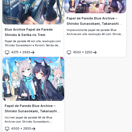
Papel de Parede Blue Archive –
Shiroko Sunaookami, Takanashi
Hoshino, Izayoi Nonomi, Kuromi
Blue Archive Papel de Parede
Impressionante papel de parede Blue
Serika & Okusora Ayane 4K
Archive em alta resolução 4K com Shiroko
Shiroko & Serika no Trem
Sunaookami, Takanashi Hoshino, Izayoi
Papel de parede 4K em alta resolução com
Nonomi, Kuromi Serika e Okusora Ayane
Shiroko Sunaookami e Kuromi Serika de
em uniformes escolares, segurando armas
Blue Archive andando de trem com
futuristas sob um vibrante céu azul com
4375
×
2993
4500
×
2250
uniformes escolares. Ambas as
Abrir
Abrir
paisagem urbana.
personagens exibem suas icônicas orelhas
de animais com uma deslumbrante
paisagem urbana visível pela janela.
Papel de Parede Blue Archive –
Shiroko Sunaookami, Takanashi
Hoshino, Izayoi Nonomi, Kuromi
Incrível papel de parede 4K de Blue
Serika & Okusora Ayane 4K
Archive com Shiroko Sunaookami,
Takanashi Hoshino, Izayoi Nonomi, Kuromi
4000
×
2830
Serika e Okusora Ayane em uniformes
Abrir