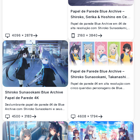
Papel de Parede Blue Archive –
Shiroko, Serika & Hoshino em Cena
Urbana
Papel de parede Blue Archive em 4K de
alta resolução com Shiroko Sunaookami,
Kuromi Serika e Takanashi Hoshino
4096
×
2878
2160
×
3840
caminhando por uma paisagem urbana
Abrir
Abrir
vibrante. As personagens estão vestidas
com uniformes escolares e armadas, com
um céu azul brilhante ao fundo.
Papel de Parede Blue Archive –
Shiroko Sunaookami, Takanashi
Hoshino, Izayoi Nonomi, Kuromi
Papel de parede 4K em alta resolução com
Serika & Okusora Ayane 4K
cinco queridas personagens de Blue
Shiroko Sunaookami Blue Archive
Archive — Shiroko Sunaookami, Takanashi
Hoshino, Izayoi Nonomi, Kuromi Serika e
Papel de Parede 4K
Okusora Ayane — vestindo aventais
Deslumbrante papel de parede 4K de Blue
amarelos combinando em painéis
Archive com Shiroko Sunaookami e seus
coloridos e vibrantes.
colegas de esquadrão de Abydos em um
4500
×
3183
4608
×
1794
telhado iluminado por neon à noite. Arte
Abrir
Abrir
anime em alta resolução com halos
vibrantes, armas e um cenário de cidade
cyberpunk de tirar o fôlego.