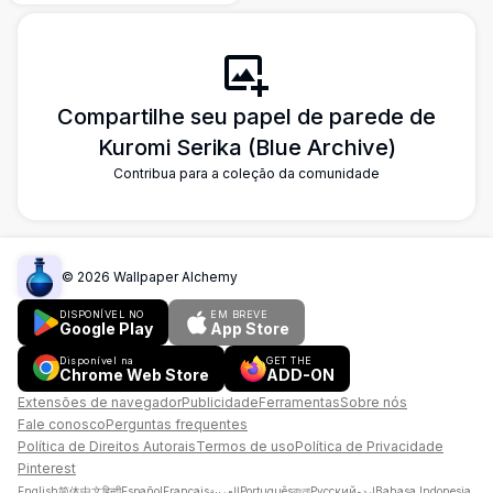
escolares com um vibrante cenário urbano
ao fundo, halos brilhantes e um céu azul
intenso.
Compartilhe seu papel de parede de
Kuromi Serika (Blue Archive)
Contribua para a coleção da comunidade
©
2026
Wallpaper Alchemy
DISPONÍVEL NO
EM BREVE
Google Play
App Store
Disponível na
GET THE
Chrome Web Store
ADD-ON
Extensões de navegador
Publicidade
Ferramentas
Sobre nós
Fale conosco
Perguntas frequentes
Política de Direitos Autorais
Termos de uso
Política de Privacidade
Pinterest
English
简体中文
हिन्दी
Español
Français
العربية
Português
বাংলা
Русский
اردو
Bahasa Indonesia