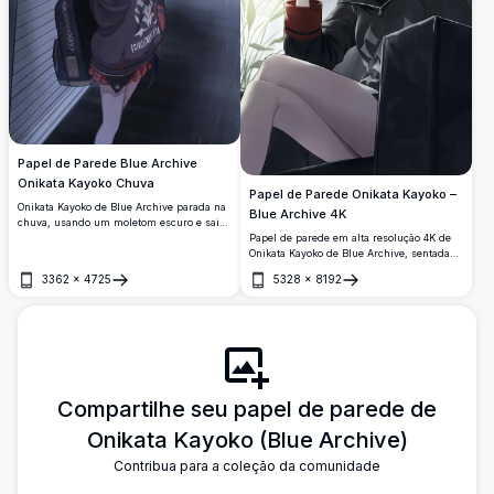
Papel de Parede Blue Archive
Onikata Kayoko Chuva
Papel de Parede Onikata Kayoko –
Onikata Kayoko de Blue Archive parada na
Blue Archive 4K
chuva, usando um moletom escuro e saia
Papel de parede em alta resolução 4K de
xadrez com uma mochila. Seus marcantes
Onikata Kayoko de Blue Archive, sentada
olhos vermelhos e cabelo bicolor criam
de forma relaxada com uma caneca
uma cena sombria e atmosférica.
3362
×
4725
5328
×
8192
branca, usando um moletom preto, com
Abrir
Abrir
seu característico cabelo bicolor e
marcantes olhos vermelhos próximos a
uma janela iluminada pelo sol.
Compartilhe seu papel de parede de
Onikata Kayoko (Blue Archive)
Contribua para a coleção da comunidade