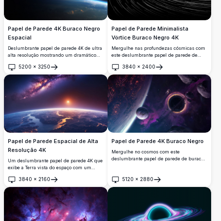
Papel de Parede Minimalista
Papel de Parede 4K Buraco Negro
Vórtice Buraco Negro 4K
Espacial
Mergulhe nas profundezas cósmicas com
Deslumbrante papel de parede 4K de ultra
este deslumbrante papel de parede de
alta resolução mostrando um dramático
buraco negro em ultra alta resolução 4K.
eclipse de buraco negro acima da
5200
×
3250
3840
×
2400
Apresentando linhas fluidas elegantes que
atmosfera terrestre. Apresenta nuvens
Abrir
Abrir
espiralam na escuridão, este design
cósmicas vibrantes em tons roxos e azuis
minimalista captura perfeitamente a
com brilhantes efeitos de iluminação
atração gravitacional e a beleza misteriosa
celestial, criando uma cena espacial épica
do espaço, ideal para desktops e telas
perfeita para fundos de desktop.
modernas.
Papel de Parede Espacial de Alta
Papel de Parede 4K Buraco Negro
Resolução 4K
Mergulhe no cosmos com este
deslumbrante papel de parede de buraco
Um deslumbrante papel de parede 4K que
negro em resolução 4K ultra-alta.
exibe a Terra vista do espaço com um
Apresentando um vórtice gravitacional
vibrante fundo de galáxia. A imagem
3840
×
2160
5120
×
2880
dramático cercado por corpos celestes,
captura o nascer do sol sobre o planeta,
Abrir
Abrir
nebulosas brilhantes e um astronauta
destacando continentes e oceanos em
explorando o vazio infinito. Perfeito para
detalhes vívidos. Perfeito para fundos de
amantes do espaço que buscam imagens
desktop ou móveis, oferece uma visão
cósmicas de tirar o fôlego para suas telas
impressionante do nosso mundo e do
de desktop ou dispositivos móveis.
cosmos.