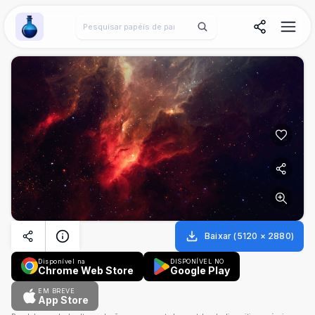
Wallpaper Alchemy
Baixar
(
5120
×
2880
)
Disponível na
DISPONÍVEL NO
Chrome Web Store
Google Play
EM BREVE
App Store