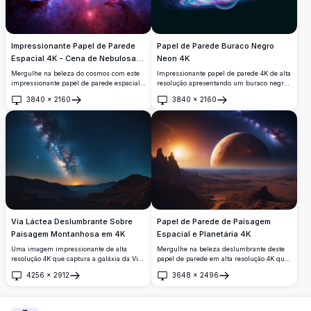
Impressionante Papel de Parede
Papel de Parede Buraco Negro
Espacial 4K - Cena de Nebulosa
Neon 4K
Cósmica
Mergulhe na beleza do cosmos com este
Impressionante papel de parede 4K de alta
impressionante papel de parede espacial
resolução apresentando um buraco negro
4K. Apresentando uma nebulosa vibrante
minimalista cercado por anéis neon
3840
×
2160
3840
×
2160
com redemoinhos em tons de roxo, azul e
vibrantes em ciano, rosa e roxo. Este
Abrir
Abrir
vermelho, esta imagem de alta resolução
design cósmico traz elegância celestial
captura as profundezas inspiradoras do
para qualquer tela de desktop ou móvel,
espaço. Perfeito como fundo de tela para
perfeito para amantes do espaço que
desktop ou celular, exibe detalhes
buscam um fundo moderno e atraente
cósmicos intrincados, tornando-o uma
com detalhes de qualidade premium.
escolha ideal para entusiastas do espaço e
colecionadores de papéis de parede.
Via Láctea Deslumbrante Sobre
Papel de Parede de Paisagem
Paisagem Montanhosa em 4K
Espacial e Planetária 4K
Uma imagem impressionante de alta
Mergulhe na beleza deslumbrante deste
resolução 4K que captura a galáxia da Via
papel de parede em alta resolução 4K que
Láctea em todo o seu esplendor,
apresenta uma paisagem espacial e
4256
×
2912
3648
×
2496
estendendo-se por um céu noturno claro.
planetária impressionante. Testemunhe as
Abrir
Abrir
A cena apresenta uma paisagem
cores vibrantes de um planeta distante
montanhosa serena com colinas
com um sol brilhante e um céu estrelado,
ondulantes e um horizonte brilhante ao
criando uma cena serena porém