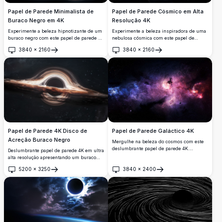
Papel de Parede Minimalista de
Papel de Parede Cósmico em Alta
Buraco Negro em 4K
Resolução 4K
Experimente a beleza hipnotizante de um
Experimente a beleza inspiradora de uma
buraco negro com este papel de parede de
nebulosa cósmica com este papel de
alta resolução em 4K. Este design
parede em alta resolução 4K. A imagem
3840
×
2160
3840
×
2160
minimalista captura o fenômeno
captura uma galáxia vibrante e em
Abrir
Abrir
inspirador de um buraco negro, perfeito
turbilhão com cores vívidas e detalhes
para entusiastas do espaço e qualquer
intrincados, perfeita para entusiastas do
pessoa que queira adicionar um toque de
espaço e planos de fundo de área de
elegância cósmica às suas telas.
trabalho. O primeiro plano escuro
contrasta com o corpo celestial luminoso,
criando um efeito visual impressionante.
Papel de Parede Galáctico 4K
Papel de Parede 4K Disco de
Acreção Buraco Negro
Mergulhe na beleza do cosmos com este
deslumbrante papel de parede 4K.
Deslumbrante papel de parede 4K em ultra
Apresentando nebulosas vibrantes em
alta resolução apresentando um buraco
tons de azul, roxo e vermelho, esta
negro cercado por seu disco de acreção
5200
×
3250
3840
×
2400
imagem em alta resolução captura a
luminoso. A luz distorcida
Abrir
Abrir
vastidão e o mistério do espaço, perfeita
gravitacionalmente cria um espetáculo
para fundos de desktop ou móvel.
cósmico hipnotizante contra o pano de
fundo estrelado, trazendo os mistérios do
espaço profundo para sua área de trabalho
com precisão científica e detalhes visuais
impressionantes.