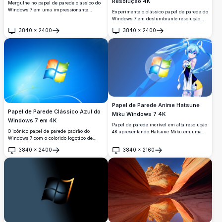
Resolução 4K
Mergulhe no papel de parede clássico do
Windows 7 em uma impressionante
Experimente o clássico papel de parede do
resolução 4K. Esta imagem de alta
Windows 7 em deslumbrante resolução
resolução apresenta o icônico logotipo do
4K. Esta imagem de alta qualidade
3840
×
2400
3840
×
2400
Windows contra um fundo azul vibrante,
apresenta o icônico logotipo do Windows
Abrir
Abrir
perfeito para monitores modernos e um
contra um fundo vibrante e em degradê,
toque nostálgico.
perfeito para melhorar o apelo visual do
seu ambiente de trabalho com um toque
de nostalgia.
Papel de Parede Anime Hatsune
Papel de Parede Clássico Azul do
Miku Windows 7 4K
Windows 7 em 4K
Papel de parede incrível em alta resolução
O icônico papel de parede padrão do
4K apresentando Hatsune Miku em uma
Windows 7 com o colorido logotipo de
roupa futurista ao lado do icônico logotipo
quatro painéis em um vibrante fundo azul
do Windows 7. Perfeito para fãs de anime e
3840
×
2400
3840
×
2160
com elegantes raios de luz. Um clássico
entusiastas de tecnologia que buscam um
Abrir
Abrir
atemporal em ultra-alta resolução perfeito
plano de fundo de área de trabalho
para qualquer área de trabalho.
vibrante e chamativo.