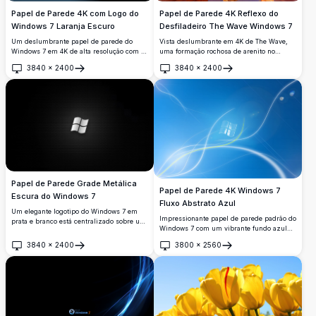
Papel de Parede 4K com Logo do
Papel de Parede 4K Reflexo do
Windows 7 Laranja Escuro
Desfiladeiro The Wave Windows 7
Um deslumbrante papel de parede do
Vista deslumbrante em 4K de The Wave,
Windows 7 em 4K de alta resolução com o
uma formação rochosa de arenito no
icônico logotipo do Windows em um
Arizona, com camadas vermelhas e
3840
×
2400
3840
×
2400
elegante tema escuro com um brilhante
laranjas vibrantes e onduladas refletidas
Abrir
Abrir
destaque laranja, sobre um dramático
em uma piscina tranquila de água sob um
fundo gradiente preto e azul.
céu azul e límpido.
Papel de Parede Grade Metálica
Papel de Parede 4K Windows 7
Escura do Windows 7
Fluxo Abstrato Azul
Um elegante logotipo do Windows 7 em
Impressionante papel de parede padrão do
prata e branco está centralizado sobre um
Windows 7 com um vibrante fundo azul
fundo de malha metálica hexagonal
com elegantes fluxos de luz branca e
escura. Papel de parede perfeito em alta
3840
×
2400
3800
×
2560
verde ao redor do icônico logotipo
Abrir
Abrir
resolução para personalização de desktop
transparente do Windows. Perfeito para
com uma estética minimalista e industrial.
personalização do desktop em resolução
ultra-alta.