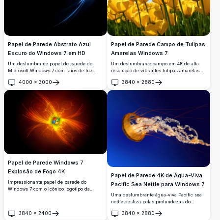
Papel de Parede Abstrato Azul
Papel de Parede Campo de Tulipas
Escuro do Windows 7 em HD
Amarelas Windows 7
Um deslumbrante papel de parede do
Um deslumbrante campo em 4K de alta
Microsoft Windows 7 com raios de luz
resolução de vibrantes tulipas amarelas
azul brilhante em um fundo preto
fotografado de um ângulo baixo contra um
4000
×
3000
3840
×
2880
profundo. Perfeito para personalização da
céu azul claro. Uma tulipa apresenta uma
Abrir
Abrir
área de trabalho, esta imagem em alta
faixa vermelha única, adicionando um
resolução 4K exibe elegantes curvas
contraste marcante a esta paisagem floral
abstratas e vibrantes linhas de energia
de primavera de tirar o fôlego.
azul neon.
Papel de Parede Windows 7
Explosão de Fogo 4K
Papel de Parede 4K de Água-Viva
Impressionante papel de parede do
Pacific Sea Nettle para Windows 7
Windows 7 com o icônico logotipo da
Uma deslumbrante água-viva Pacific sea
Microsoft envolto em explosões de energia
nettle desliza pelas profundezas do
laranja e vermelha com redemoinhos
oceano azul, exibindo seu sino laranja
fractais brilhantes em um fundo escuro.
3840
×
2400
3840
×
2880
vibrante e seus longos tentáculos brancos
Perfeito para personalização do desktop.
Abrir
Abrir