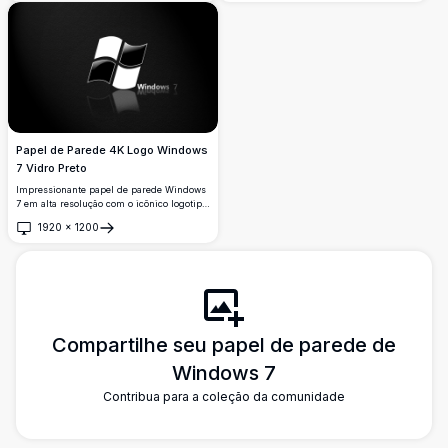
com franjas. Papel de parede 4K em alta
resolução perfeito para entusiastas da
natureza e da vida marinha.
Papel de Parede 4K Logo Windows
7 Vidro Preto
Impressionante papel de parede Windows
7 em alta resolução com o icônico logotipo
do Windows em um elegante design de
1920
×
1200
vidro preto e branco com superfície
Abrir
reflexiva em um fundo escuro com textura.
Compartilhe seu papel de parede de
Windows 7
Contribua para a coleção da comunidade