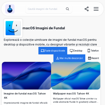
Wallpaper Alchemy
macOS Imagini de Fundal
Explorează o colecție uimitoare de imagini de fundal macOS pentru
desktop și dispozitive mobile, cu designuri vibrante și rezoluții clare
Toate dispozitivele
Desktop
Telefon
Mai multe descărcări
Recent
Imagine de fundal macOS Tahoe
Wallpaper macOS Tahoe 4K
4K
Wallpaper oficial macOS Tahoe uimitor cu
unde abstracte fluide în gradienți albastru
Impresionantă imagine de fundal oficială