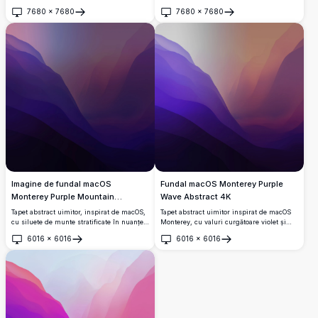
vibrante de roz, violet, magenta și
stratificate în culoarea albastru intens,
7680
×
7680
7680
×
7680
portocaliu.
albastru vibrant și degrade mov.
Deschide
Deschide
Imagine de fundal macOS
Fundal macOS Monterey Purple
Monterey Purple Mountain
Wave Abstract 4K
Gradient
Tapet abstract uimitor, inspirat de macOS,
Tapet abstract uimitor inspirat de macOS
cu siluete de munte stratificate în nuanțe
Monterey, cu valuri curgătoare violet și
de violet intens și violet, trecând prin
calde de teracotă.
6016
×
6016
6016
×
6016
tonuri calde de trandafir și albastru reci,
Deschide
Deschide
perfect pentru fundalurile desktop.