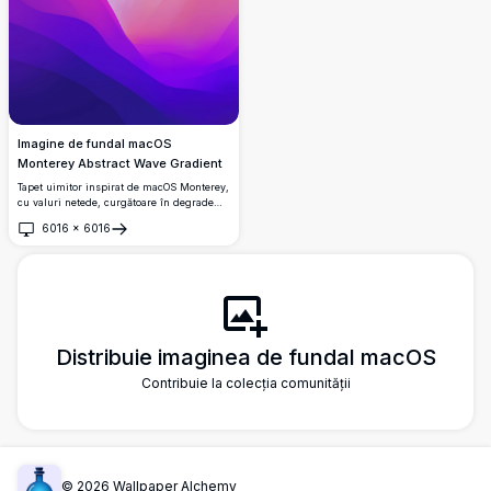
Imagine de fundal macOS
Monterey Abstract Wave Gradient
Tapet uimitor inspirat de macOS Monterey,
cu valuri netede, curgătoare în degrade
vibrante violet, magenta și roz.
6016
×
6016
Deschide
Distribuie imaginea de fundal macOS
Contribuie la colecția comunității
©
2026
Wallpaper Alchemy