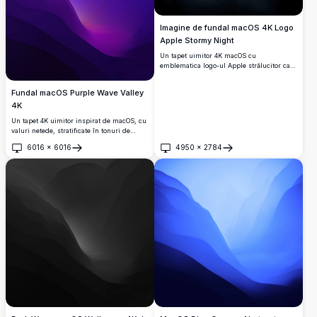
Imagine de fundal macOS 4K Logo
Apple Stormy Night
Un tapet uimitor 4K macOS cu
emblematica logo-ul Apple strălucitor care
iese prin norii întunecați de furtună.
Fundal macOS Purple Wave Valley
4K
Un tapet 4K uimitor inspirat de macOS, cu
valuri netede, stratificate în tonuri de
albastru intens, violet și magenta.
6016
×
6016
4950
×
2784
Deschide
Deschide