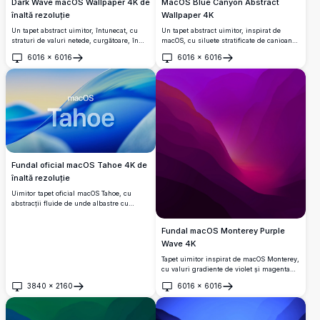
Dark Wave macOS Wallpaper 4K de
MacOS Blue Canyon Abstract
înaltă rezoluție
Wallpaper 4K
Un tapet abstract uimitor, întunecat, cu
Un tapet abstract uimitor, inspirat de
straturi de valuri netede, curgătoare, în
macOS, cu siluete stratificate de canioane
negru adânc și gri subtil.
de munte albastre, cu un centru de
6016
×
6016
6016
×
6016
lumină strălucitoare.
Deschide
Deschide
Fundal oficial macOS Tahoe 4K de
înaltă rezoluție
Uimitor tapet oficial macOS Tahoe, cu
abstracții fluide de unde albastre cu
gradienți vibranti.
Fundal macOS Monterey Purple
Wave 4K
Tapet uimitor inspirat de macOS Monterey,
cu valuri gradiente de violet și magenta
fluide, cu un miez strălucitor roz vibrant.
3840
×
2160
6016
×
6016
Deschide
Deschide