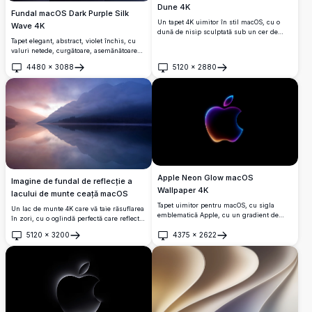
Dune 4K
Fundal macOS Dark Purple Silk
Un tapet 4K uimitor în stil macOS, cu o
Wave 4K
dună de nisip sculptată sub un cer de
Tapet elegant, abstract, violet închis, cu
noapte înstelat de un albastru adânc.
valuri netede, curgătoare, asemănătoare
mătăsii, cu subțiri subtile de albastru.
4480
×
3088
5120
×
2880
Deschide
Deschide
Apple Neon Glow macOS
Imagine de fundal de reflecție a
Wallpaper 4K
lacului de munte ceață macOS
Tapet uimitor pentru macOS, cu sigla
Un lac de munte 4K care vă taie răsuflarea
emblematică Apple, cu un gradient de
în zori, cu o oglindă perfectă care reflectă
neon vibrant, strălucind în albastru, violet
vârfurile încețoșate și un cer degradat de
și portocaliu pe un fundal negru elegant.
5120
×
3200
4375
×
2622
roz-albastru moale.
Deschide
Deschide