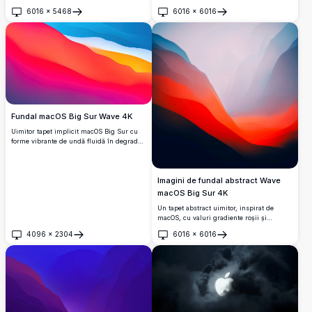
profund.
cu degrade subtile de gri.
6016
×
5468
6016
×
6016
Deschide
Deschide
Fundal macOS Big Sur Wave 4K
Uimitor tapet implicit macOS Big Sur cu
forme vibrante de undă fluidă în degrade
de roz, roșu, portocaliu, galben și albastru
vii.
Imagini de fundal abstract Wave
macOS Big Sur 4K
Un tapet abstract uimitor, inspirat de
macOS, cu valuri gradiente roșii și
albastre curgătoare pe un fundal moale
4096
×
2304
6016
×
6016
cețos.
Deschide
Deschide