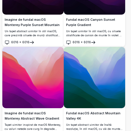
Imagine de fundal macOS
Fundal macOS Canyon Sunset
Monterey Purple Sunset Mountain
Purple Gradient
Un tapet abstract uimitor în stil macOS,
Un tapet uimitor în stil macOS, cu siluete
care prezintă siluete de munți stratificate
stratificate de canion de munte în violet și
în tonuri violet intens și violet, în contrast
violete intense, în contrast cu un cer cald
6016
×
6016
6016
×
6016
cu un degrade de cer cald roșu-portocaliu.
de chihlimbar și portocaliu la apus.
Deschide
Deschide
Imagine de fundal macOS
Fundal macOS Abstract Mountain
Monterey Abstract Wave Gradient
Valley 4K
Tapet uimitor inspirat de macOS Monterey,
Un tapet abstract uimitor de înaltă
cu valuri netede care curg în degrade
rezoluție, în stil macOS, cu văi de munte