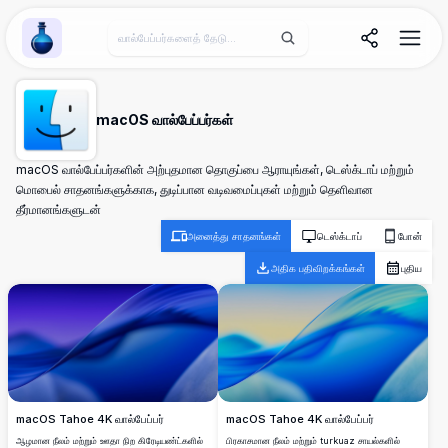
Wallpaper Alchemy
macOS வால்பேப்பர்கள்
macOS வால்பேப்பர்களின் அற்புதமான தொகுப்பை ஆராயுங்கள், டெஸ்க்டாப் மற்றும்
மொபைல் சாதனங்களுக்காக, துடிப்பான வடிவமைப்புகள் மற்றும் தெளிவான
தீர்மானங்களுடன்
அனைத்து சாதனங்கள்
டெஸ்க்டாப்
போன்
அதிக பதிவிறக்கங்கள்
புதிய
macOS Tahoe 4K வால்பேப்பர்
macOS Tahoe 4K வால்பேப்பர்
ஆழமான நீலம் மற்றும் ஊதா நிற கிரேடியண்ட்களில்
பிரகாசமான நீலம் மற்றும் turkuaz சாயல்களில்