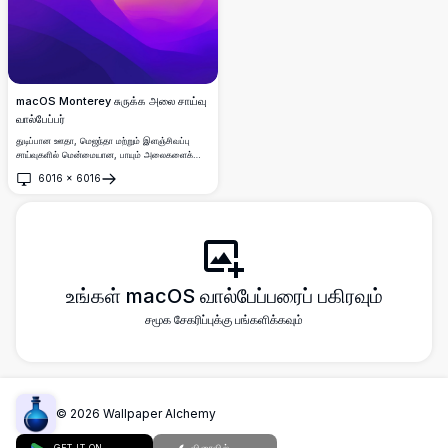
macOS Monterey சுருக்க அலை சாய்வு
வால்பேப்பர்
துடிப்பான ஊதா, மெஜந்தா மற்றும் இளஞ்சிவப்பு
சாய்வுகளில் மென்மையான, பாயும் அலைகளைக்
கொண்ட பிரமிக்க வைக்கும் மேகோஸ் மான்டேரி-
6016
×
6016
ஈர்க்கப்பட்ட வால்பேப்பர்.
திறக்கவும்
உங்கள் macOS வால்பேப்பரைப் பகிரவும்
சமூக சேகரிப்புக்கு பங்களிக்கவும்
©
2026
Wallpaper Alchemy
GET IT ON
விரைவில்