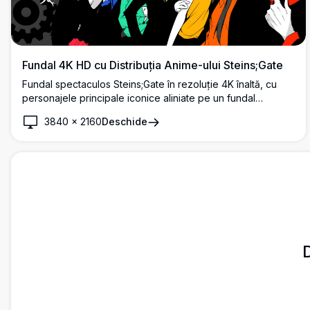
Fundal 4K HD cu Distribuția Anime-ului Steins;Gate
Fundal spectaculos Steins;Gate în rezoluție 4K înaltă, cu
personajele principale iconice aliniate pe un fundal
întunecat cu roți dințate steampunk, prezentând stilul
3840
×
2160
Deschide
artistic și paleta de culori caracteristice acestui anime
îndrăgit.
D