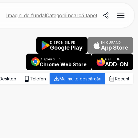
Imagini de fundal
Categorii
Încarcă tapet
DISPONIBIL PE
ÎN CURÂND
Google Play
App Store
Disponibil în
GET THE
ADD-ON
Chrome Web Store
Desktop
Telefon
Mai multe descărcări
Recent