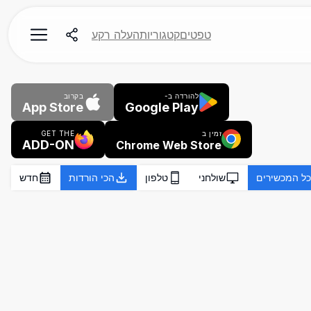
טפטים
קטגוריות
העלה רקע
להורדה ב-
בקרוב
App Store
Google Play
זמין ב
GET THE
ADD-ON
Chrome Web Store
כל המכשירים
שולחני
טלפון
הכי הורדות
חדש