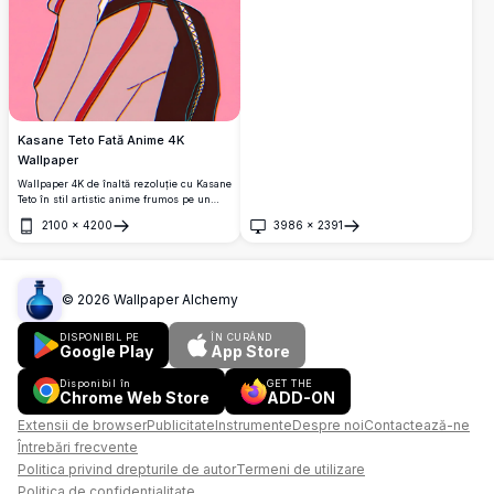
Kasane Teto Fată Anime 4K
Wallpaper
Wallpaper 4K de înaltă rezoluție cu Kasane
Teto în stil artistic anime frumos pe un
fundal gradient vibrant. Perfect pentru
2100
×
4200
3986
×
2391
ecrane desktop și mobile cu detalii
Deschide
Deschide
uimitoare și calitate cristalină pentru
pasionații de anime.
©
2026
Wallpaper Alchemy
DISPONIBIL PE
ÎN CURÂND
Google Play
App Store
Disponibil în
GET THE
Chrome Web Store
ADD-ON
Extensii de browser
Publicitate
Instrumente
Despre noi
Contactează-ne
Întrebări frecvente
Politica privind drepturile de autor
Termeni de utilizare
Politica de confidențialitate