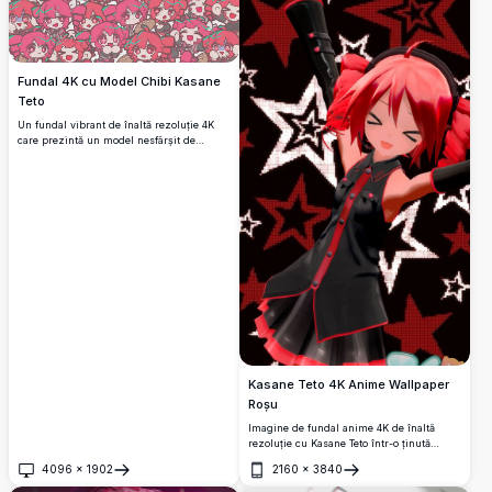
Fundal 4K cu Model Chibi Kasane
Teto
Un fundal vibrant de înaltă rezoluție 4K
care prezintă un model nesfârșit de
personaje chibi Kasane Teto din
UTAU/Vocaloid. Chibi-uri cu păr roz umplu
întreaga pânză în diverse ipostaze
expresive, creând un design repetat viu și
colorat.
Kasane Teto 4K Anime Wallpaper
Roșu
Imagine de fundal anime 4K de înaltă
rezoluție cu Kasane Teto într-o ținută
neagră impresionantă cu accente roșii.
4096
×
1902
2160
×
3840
Fundalul dinamic cu model de stele
Deschide
Deschide
creează un impact vizual vibrant. Perfectă