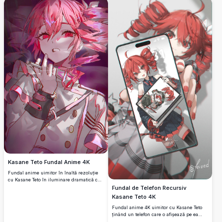
pentru fanii care caută lucrări de artă cu
personaje anime de calitate premium cu o
schemă de culori roșu și negru
îndrăzneață.
Kasane Teto Fundal Anime 4K
Fundal anime uimitor în înaltă rezoluție
cu Kasane Teto în iluminare dramatică cu
ochi roșii strălucitori și păr în mișcare.
Fundal de Telefon Recursiv
Artă digitală perfectă care prezintă
Kasane Teto 4K
designul detaliat al personajului cu culori
Fundal anime 4K uimitor cu Kasane Teto
vibrante și efecte atmosferice pentru
ținând un telefon care o afișează pe ea
impact vizual maxim.
însăși într-o buclă recursivă infinită. Artă