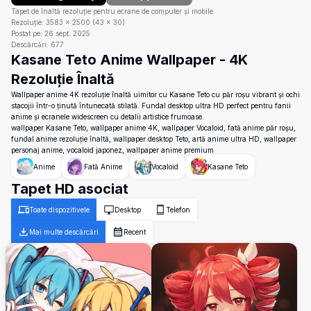
Tapet de înaltă rezoluție pentru ecrane de computer și mobile
Rezoluție:
3583
×
2500
(
43
×
30
)
Postat pe:
26 sept. 2025
Descărcări:
677
Kasane Teto Anime Wallpaper - 4K
Rezoluție Înaltă
Wallpaper anime 4K rezoluție înaltă uimitor cu Kasane Teto cu păr roșu vibrant și ochi
stacojii într-o ținută întunecată stilată. Fundal desktop ultra HD perfect pentru fanii
anime și ecranele widescreen cu detalii artistice frumoase.
wallpaper Kasane Teto, wallpaper anime 4K, wallpaper Vocaloid, fată anime păr roșu,
fundal anime rezoluție înaltă, wallpaper desktop Teto, artă anime ultra HD, wallpaper
personaj anime, vocaloid japonez, wallpaper anime premium
Anime
Fată Anime
Vocaloid
Kasane Teto
Tapet HD asociat
Toate dispozitivele
Desktop
Telefon
Mai multe descărcări
Recent