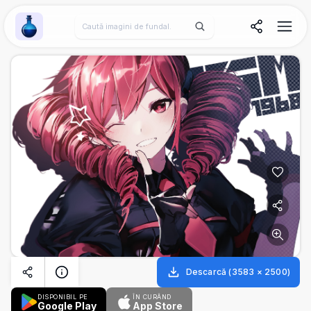
Wallpaper Alchemy
Descarcă
(
3583
×
2500
)
DISPONIBIL PE
ÎN CURÂND
Google Play
App Store