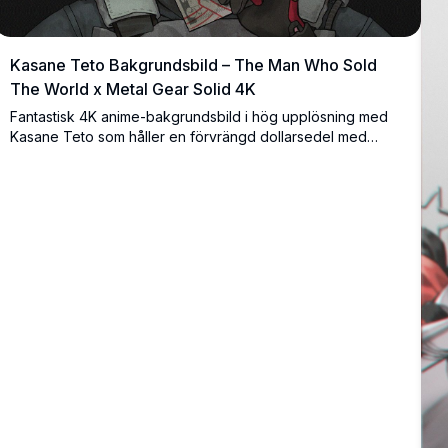
Kasane Teto Bakgrundsbild – The Man Who Sold
The World x Metal Gear Solid 4K
Fantastisk 4K anime-bakgrundsbild i hög upplösning med
Kasane Teto som håller en förvrängd dollarsedel med
ockultistiska röda markeringar, inspirerad av estetiken i
'The Man Who Sold The World' och Metal Gear Solid.
Mörkt, stämningsfullt och ultiadetaljerat konstverk.