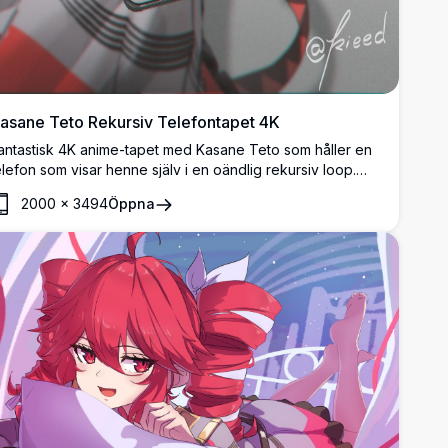
asane Teto Rekursiv Telefontapet 4K
antastisk 4K anime-tapet med Kasane Teto som håller en
elefon som visar henne själv i en oändlig rekursiv loop.
ögupplöst konstverk med livfullt rött hår, mörkt antydd
2000
×
3494
Öppna
ch skiktad digital illustration av konstnären kieed.