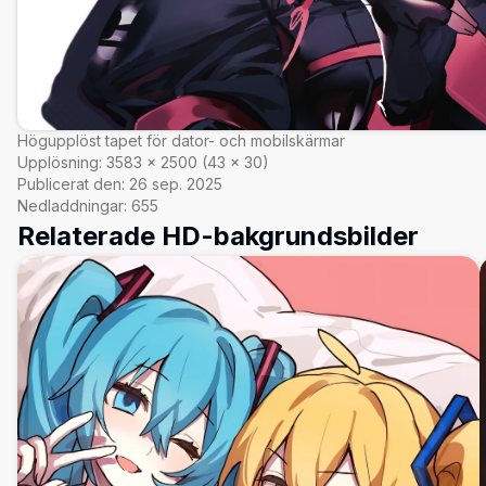
Högupplöst tapet för dator- och mobilskärmar
Upplösning:
3583
×
2500
(
43
×
30
)
Publicerat den:
26 sep. 2025
Nedladdningar:
655
Relaterade HD-bakgrundsbilder