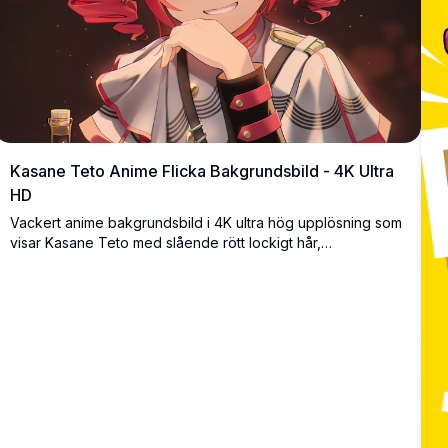
Kasane Teto Anime Flicka Bakgrundsbild - 4K Ultra
HD
Vackert anime bakgrundsbild i 4K ultra hög upplösning som
visar Kasane Teto med slående rött lockigt hår,
karmosinröda ögon och elegant vit outfit. Premiumkvalitet
digital konst med livfulla färger och detaljerad
karaktärsdesign perfekt för anime-entusiaster.