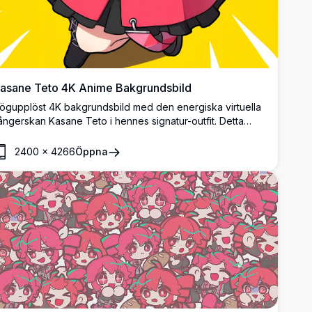
asane Teto 4K Anime Bakgrundsbild
ögupplöst 4K bakgrundsbild med den energiska virtuella
ångerskan Kasane Teto i hennes signatur-outfit. Detta
ivfulla anime-konstverk visar dynamiska poser med
etaljerad karaktärsdesign mot en ljusgul bakgrund,
2400
×
4266
Öppna
erfekt för anime-entusiaster.