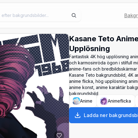
Bakgr
Kasane Teto Anime
Upplösning
Fantastisk 4K hög upplösning anim
och karmosinröda ögon i stilfull m
anime-fans och bredbildsskärmar 
Kasane Teto bakgrundsbild, 4K an
anime flicka, hög upplösning ani
anime konst, anime karaktär bakg
bakgrundsbild
Anime
Animeflicka
Ladda ner bakgrundsbi