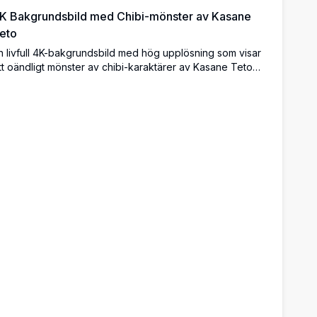
K Bakgrundsbild med Chibi-mönster av Kasane
eto
n livfull 4K-bakgrundsbild med hög upplösning som visar
tt oändligt mönster av chibi-karaktärer av Kasane Teto
rån UTAU/Vocaloid. Rosa-håriga chibis fyller hela duken i
lika uttrycksfulla poser och skapar en livlig och färgglad
pprepande design.