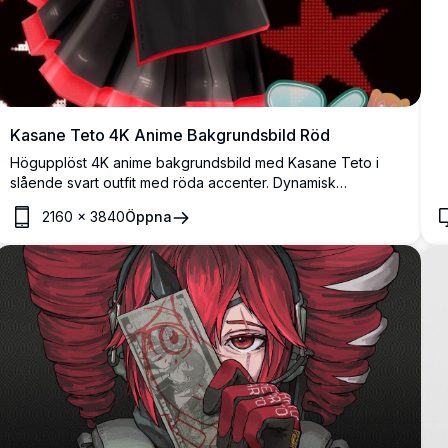
Kasane Teto 4K Anime Bakgrundsbild Röd
Högupplöst 4K anime bakgrundsbild med Kasane Teto i
slående svart outfit med röda accenter. Dynamisk
stjärnmönster bakgrund skapar livlig visuell påverkan.
2160
×
3840
Öppna
Perfekt för fans som söker premium kvalitet anime karaktär
konstverk med djärv röd och svart färgschema.