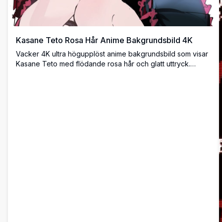
Kasane Teto Rosa Hår Anime Bakgrundsbild 4K
Vacker 4K ultra högupplöst anime bakgrundsbild som visar
Kasane Teto med flödande rosa hår och glatt uttryck.
Innehåller fantastiska konstnärliga detaljer med livfulla
färger och dynamisk pose, perfekt för anime-entusiaster
som söker bakgrunder av premiumkvalitet.