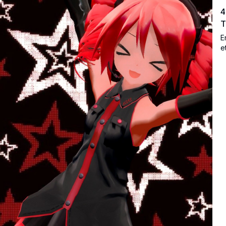
4
T
E
e
f
o
u