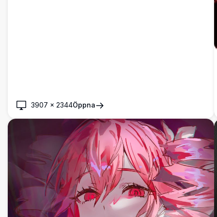
3907
×
2344
Öppna