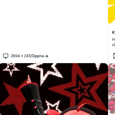
K
H
s
l
d
2894
×
2412
Öppna
p