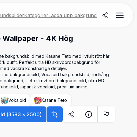
undsbilder
Kategorier
Ladda upp bakgrund
 Wallpaper - 4K Hög
e bakgrundsbild med Kasane Teto med livfullt rött hår
örk outfit. Perfekt ultra HD skrivbordsbakgrund för
med vackra konstnärliga detaljer.
ime bakgrundsbild, Vocaloid bakgrundsbild, rödhårig
me bakgrund, Teto skrivbord bakgrundsbild, ultra HD
rundsbild, japansk vocaloid, premium anime
Vokaloid
Kasane Teto
ld
(
3583
×
2500
)