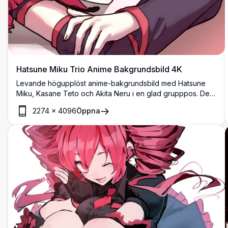
Hatsune Miku Trio Anime Bakgrundsbild 4K
Levande högupplöst anime-bakgrundsbild med Hatsune
Miku, Kasane Teto och Akita Neru i en glad grupppos. Det
färgglada konstverket visar de ikoniska Vocaloid-
2274
×
4096
Öppna
karaktärerna med deras karakteristiska blå, blonda och
rosa hår, perfekt för anime-entusiaster och fans av
japanska virtuella sångare.