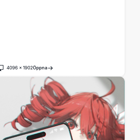
4096
×
1902
Öppna