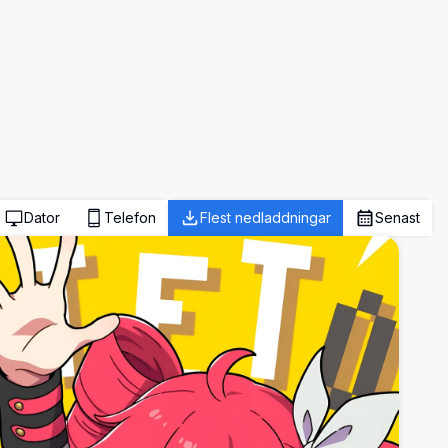
Dator
Telefon
Flest nedladdningar
Senast