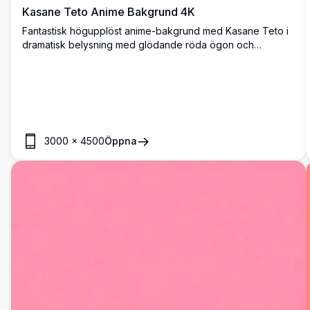
Kasane Teto Anime Bakgrund 4K
Fantastisk högupplöst anime-bakgrund med Kasane Teto i
dramatisk belysning med glödande röda ögon och
flödande hår. Perfekt digital konst som visar detaljerad
karaktärsdesign med livfulla färger och atmosfäriska
effekter för ultimat visuell påverkan.
3000
×
4500
Öppna