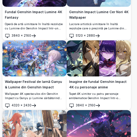
Fundal Genshin Impact Lumine 4K
Genshin Impact Lumine Cer Nori 4K
Fantasy
Wallpaper
Operă de artă uimitoare în înaltă rezoluție
Lucrare artistică uimitoare în înaltă
cu Lumine din Genshin Impact într-un
rezoluție care o prezintă pe Lumine din
cadru cosmic eteric. Călătoarea blondă
Genshin Impact șezând liniștit pe o
3840
×
2160
5120
×
2880
este reprezentată cu părul în mișcare și
platformă futuristă înconjurată de ceruri
Deschide
Deschide
energie purpurie mistică învârtindu-se în
albastre frumoase și nori albi pufoși. Acest
jurul ei pe fundalul unei nopți înstelate,
wallpaper liniștit în stil anime surprinde o
perfectă pentru fundaluri desktop.
atmosferă de vis, eterică, perfectă pentru
fundalurile desktop-ului.
Wallpaper Festival de Iarnă Ganyu
Imagine de fundal Genshin Impact
& Lumine din Genshin Impact
4K cu personaje anime
Wallpaper 4K spectaculos din Genshin
Tapet 4K uimitor cu patru personaje
Impact cu Ganyu și Lumine sărbătorind
emblematice Genshin Impact într-o
Festivalul Felinarelor în zăpadă în Portul
compoziție cu panouri împărțite.
4320
×
2430
3840
×
2160
Liyue. Felinare luminoase pe cer, flori de
Deschide
Deschide
lotus albastru și arhitectură tradițională
chineză creează o scenă de noapte de
iarnă uluitoare.