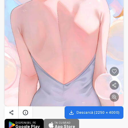
Descarcă
(
2250
×
4000
)
DISPONIBIL PE
ÎN CURÂND
Google Play
App Store