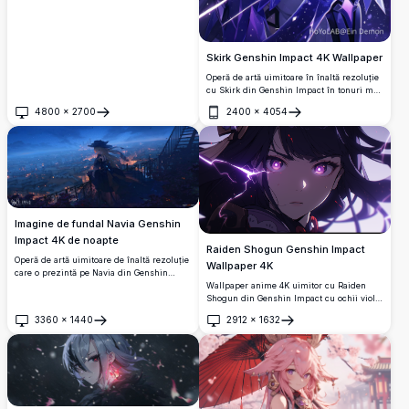
Skirk Genshin Impact 4K Wallpaper
Operă de artă uimitoare în înaltă rezoluție
cu Skirk din Genshin Impact în tonuri mov
eterice. Personajul mistic ține o sferă
4800
×
2700
2400
×
4054
strălucitoare pe un fundal cosmic înstelat,
Deschide
Deschide
prezentând artă frumoasă în stil anime cu
păr fluturând și atmosferă magică perfectă
pentru orice ecran.
Imagine de fundal Navia Genshin
Impact 4K de noapte
Raiden Shogun Genshin Impact
Operă de artă uimitoare de înaltă rezoluție
Wallpaper 4K
care o prezintă pe Navia din Genshin
Wallpaper anime 4K uimitor cu Raiden
Impact privind un peisaj urban frumos
Shogun din Genshin Impact cu ochii violet
iluminat la amurg. Personajul anime stă
strălucitori și efecte dramatice de fulger.
elegant pe un balcon cu pălăria sa
3360
×
1440
2912
×
1632
Operă de artă în înaltă rezoluție care
caracteristică și părul care plutește,
Deschide
Deschide
prezintă Electro Archon într-o atmosferă
înconjurată de lumini calde strălucitoare
întunecată fascinantă cu iluminare eterică
și un cer albastru de seară fascinant.
și elemente vizuale dinamice.