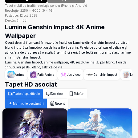
Tapet mobil de înaltă rezoluție pentru iPhone și Android
Rezoluție:
2250
×
4000
(
9
×
16
)
Postat pe:
12 oct. 2025
Descărcări:
83
Lumine Genshin Impact 4K Anime
Wallpaper
Operă de artă frumoasă în rezoluție înaltă cu Lumine din Genshin Impact cu părul
blond fluturător împodobit cu delicate flori de crin. Paleta de culori pastel delicate și
atmosfera de vis creează o estetică senină și eterică perfectă pentru entuziaștii anime
și fanii Genshin Impact.
Lumine, Genshin Impact, anime wallpaper, 4K, rezoluție înaltă, păr blond, flori de
crin, culori pastel, eteric, estetică de vis
Anime
Fată Anime
Joc video
Genshin Impact
Lumi
Tapet HD asociat
Toate dispozitivele
Desktop
Telefon
Mai multe descărcări
Recent