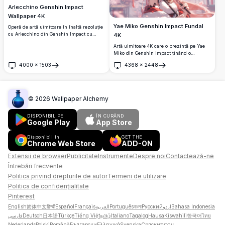
Arlecchino Genshin Impact
Wallpaper 4K
Yae Miko Genshin Impact Fundal
Operă de artă uimitoare în înaltă rezoluție
cu Arlecchino din Genshin Impact cu
4K
părul ei argintiu distinctiv și ochii cu
Artă uimitoare 4K care o prezintă pe Yae
cruci roșii. Setată pe un fundal întunecat
Miko din Genshin Impact ținând o
mistic cu particule plutitoare și efecte de
umbrelă roșie tradițională. Elegantul
iluminare roz magice, perfectă pentru
4000
×
1503
4368
×
2448
personaj anime este înfățișat cu păr roz
Deschide
Deschide
wallpaper desktop.
care curge și accesorii ornamentale pe un
fundal de vis cu flori de cireș, perfect
pentru fundaluri de desktop.
©
2026
Wallpaper Alchemy
DISPONIBIL PE
ÎN CURÂND
Google Play
App Store
Disponibil în
GET THE
Chrome Web Store
ADD-ON
Extensii de browser
Publicitate
Instrumente
Despre noi
Contactează-ne
Întrebări frecvente
Politica privind drepturile de autor
Termeni de utilizare
Politica de confidențialitate
Pinterest
English
简体中文
हिन्दी
Español
Français
العربية
Português
বাংলা
Русский
اردو
Bahasa Indonesia
فارسی
Deutsch
日本語
Türkçe
Tiếng Việt
தமிழ்
Italiano
Tagalog
Hausa
Kiswahili
한국어
ไทย
Nederlands
Polski
Română
Български
Ελληνικά
Svenska
Српски
עברית