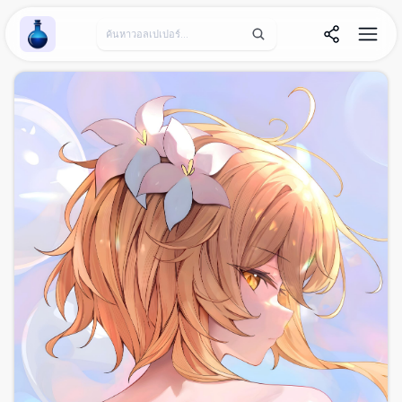
Wallpaper Alchemy