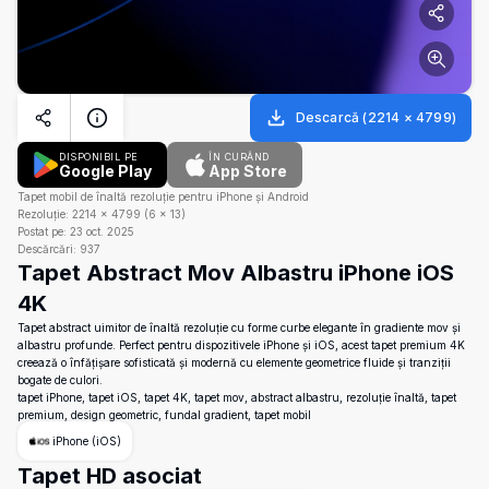
Descarcă
(
2214
×
4799
)
DISPONIBIL PE
ÎN CURÂND
Google Play
App Store
Tapet mobil de înaltă rezoluție pentru iPhone și Android
Rezoluție:
2214
×
4799
(
6
×
13
)
Postat pe:
23 oct. 2025
Descărcări:
937
Tapet Abstract Mov Albastru iPhone iOS
4K
Tapet abstract uimitor de înaltă rezoluție cu forme curbe elegante în gradiente mov și
albastru profunde. Perfect pentru dispozitivele iPhone și iOS, acest tapet premium 4K
creează o înfățișare sofisticată și modernă cu elemente geometrice fluide și tranziții
bogate de culori.
tapet iPhone, tapet iOS, tapet 4K, tapet mov, abstract albastru, rezoluție înaltă, tapet
premium, design geometric, fundal gradient, tapet mobil
iPhone (iOS)
Tapet HD asociat