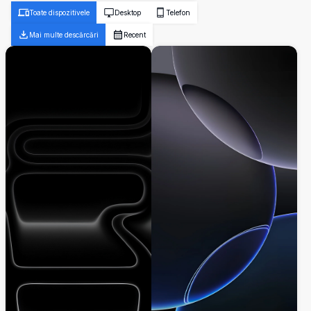
Toate dispozitivele
Desktop
Telefon
Mai multe descărcări
Recent