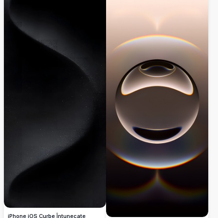
adâncime dramatică și minimalism
apel estetic modern pentru ecranul tău
inspirat de audio profesional.
mobil.
iPhone iOS Curbe Întunecate