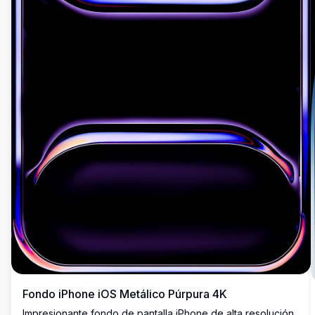
Fondo iPhone iOS Metálico Púrpura 4K
Impresionante fondo de pantalla iPhone de alta resolución