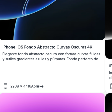
iPhone iOS Fondo Abstracto Curvas Oscuras 4K
Elegante fondo abstracto oscuro con formas curvas fluidas
y sutiles gradientes azules y púrpuras. Fondo perfecto de
alta resolución para dispositivos iPhone e iOS, creando una
i
estética minimalista moderna con formas orgánicas suaves
I
y efectos de iluminación sofisticados.
e
s
2208
×
4416
Abrir
s
e
r
a