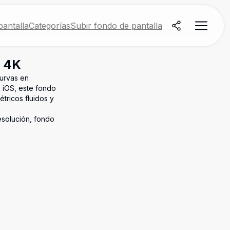
antalla
Categorías
Subir fondo de pantalla
S 4K
curvas en
e iOS, este fondo
ricos fluidos y
esolución, fondo