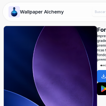
Wallpaper Alchemy
Fon
Impre
gradi
premi
ricas 
fondo
premi