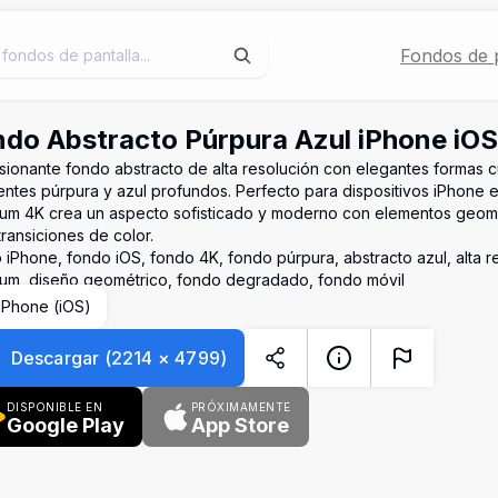
Fondos de p
do Abstracto Púrpura Azul iPhone iO
sionante fondo abstracto de alta resolución con elegantes formas 
entes púrpura y azul profundos. Perfecto para dispositivos iPhone 
um 4K crea un aspecto sofisticado y moderno con elementos geomét
transiciones de color.
 iPhone, fondo iOS, fondo 4K, fondo púrpura, abstracto azul, alta r
um, diseño geométrico, fondo degradado, fondo móvil
iPhone (iOS)
Descargar
(
2214
×
4799
)
DISPONIBLE EN
PRÓXIMAMENTE
Google Play
App Store