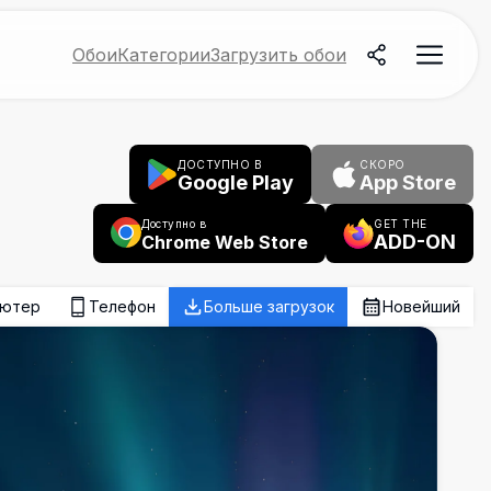
Обои
Категории
Загрузить обои
ДОСТУПНО В
СКОРО
Google Play
App Store
Доступно в
GET THE
ADD-ON
Chrome Web Store
ьютер
Телефон
Больше загрузок
Новейший