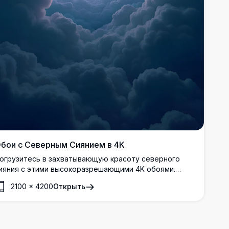
бои с Северным Сиянием в 4K
огрузитесь в захватывающую красоту северного
ияния с этими высокоразрешающими 4K обоями.
ркие зеленые и фиолетовые оттенки авроры
2100
×
4200
Открыть
ружатся над морем пушистых облаков, создавая
покойную и завораживающую картину, идеально
одходящую для любого устройства.