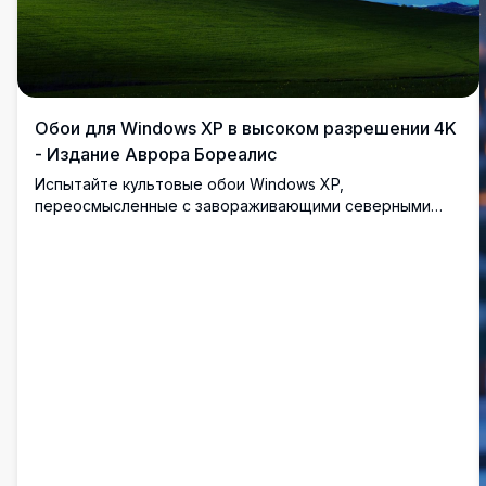
Обои для Windows XP в высоком разрешении 4K
- Издание Aврора Бореалис
Испытайте культовые обои Windows XP,
переосмысленные с завораживающими северными
сияниями. Это изображение в высоком разрешении 4K
запечатлевает уединенный зеленый холм под ярким
ночным небом, идеально подходящее для рабочих
столов, приносящее нотку природной красоты и
спокойствия на ваш экран.