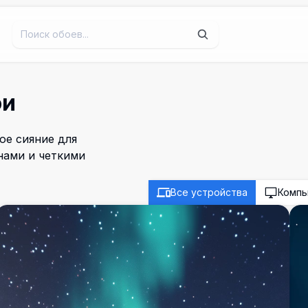
ои
е сияние для
нами и четкими
Все устройства
Комп