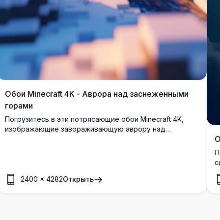
Обои Minecraft 4K - Аврора над заснеженными
горами
Погрузитесь в эти потрясающие обои Minecraft 4K,
изображающие завораживающую аврору над
О
заснеженными горами. Детализированная,
высококачественная сцена захватывает суть
П
спокойной зимней ночи в мире Minecraft, дополненная
с
тихой рекой и светящимися деревьями.
Я
2400
×
4282
Открыть
к
с
п