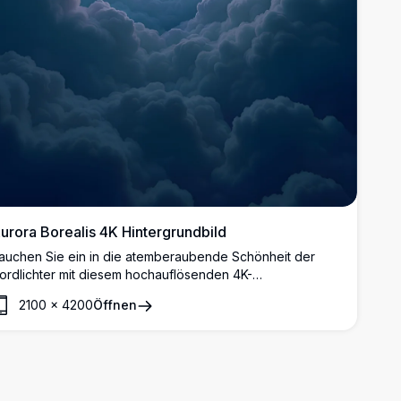
urora Borealis 4K Hintergrundbild
auchen Sie ein in die atemberaubende Schönheit der
ordlichter mit diesem hochauflösenden 4K-
intergrundbild. Die lebendigen grünen und violetten Töne
2100
×
4200
Öffnen
er Aurora tanzen über einem Meer aus flauschigen
olken und schaffen eine ruhige und faszinierende
zenerie, die für jedes Gerät perfekt ist.