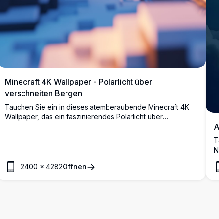
Minecraft 4K Wallpaper - Polarlicht über
verschneiten Bergen
Tauchen Sie ein in dieses atemberaubende Minecraft 4K
Wallpaper, das ein faszinierendes Polarlicht über
A
schneebedeckten Bergen zeigt. Die detaillierte,
hochauflösende Szene fängt die Essenz einer friedlichen
T
Winternacht in der Minecraft-Welt ein, komplett mit einem
N
ruhigen Fluss und leuchtenden Bäumen.
H
2400
×
4282
Öffnen
d
W
S