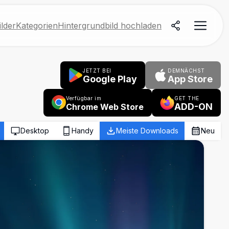
lder
Kategorien
Hintergrundbild hochladen
JETZT BEI
DEMNÄCHST
Google Play
App Store
Verfügbar im
GET THE
ADD-ON
Chrome Web Store
Desktop
Handy
Meiste Downloads
Neu