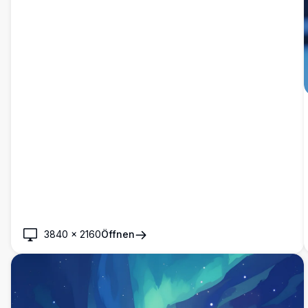
3840
×
2160
Öffnen