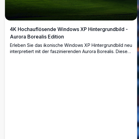
4K Hochauflösende Windows XP Hintergrundbild -
Aurora Borealis Edition
Erleben Sie das ikonische Windows XP Hintergrundbild neu
interpretiert mit der faszinierenden Aurora Borealis. Dieses
hochauflösende 4K Bild fängt den ruhigen grünen Hügel
unter einem lebhaften Nachthimmel ein, perfekt für
Desktop-Hintergründe und bringt einen Hauch von
natürlicher Schönheit und Ruhe auf Ihren Bildschirm.