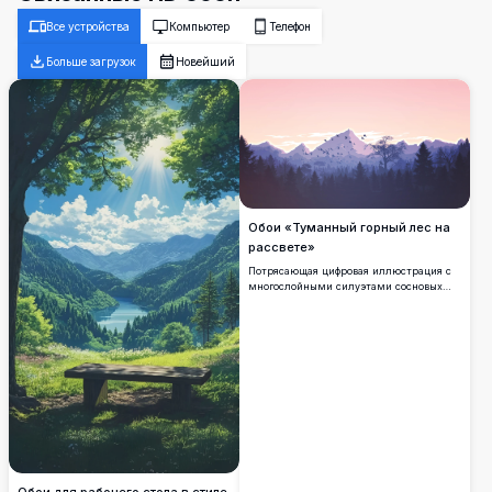
Все устройства
Компьютер
Телефон
Больше загрузок
Новейший
Обои «Туманный горный лес на
рассвете»
Потрясающая цифровая иллюстрация с
многослойными силуэтами сосновых
лесов и величественных заснеженных
гор на фоне нежного розово-фиолетового
сумеречного неба, с стаей птиц,
свободно парящих вдали.
Обои для рабочего стола в стиле