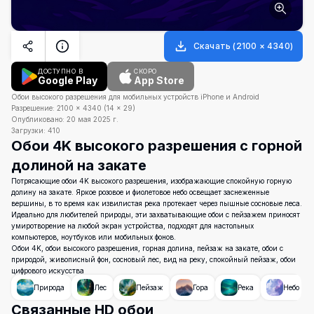
Скачать
(
2100
×
4340
)
ДОСТУПНО В
СКОРО
Google Play
App Store
Обои высокого разрешения для мобильных устройств iPhone и Android
Разрешение:
2100
×
4340
(
14
×
29
)
Опубликовано:
20 мая 2025 г.
Загрузки:
410
Обои 4K высокого разрешения с горной
долиной на закате
Потрясающие обои 4K высокого разрешения, изображающие спокойную горную
долину на закате. Яркое розовое и фиолетовое небо освещает заснеженные
вершины, в то время как извилистая река протекает через пышные сосновые леса.
Идеально для любителей природы, эти захватывающие обои с пейзажем приносят
умиротворение на любой экран устройства, подходят для настольных
компьютеров, ноутбуков или мобильных фонов.
Обои 4K, обои высокого разрешения, горная долина, пейзаж на закате, обои с
природой, живописный фон, сосновый лес, вид на реку, спокойный пейзаж, обои
цифрового искусства
Природа
Лес
Пейзаж
Гора
Река
Небо
Связанные HD обои